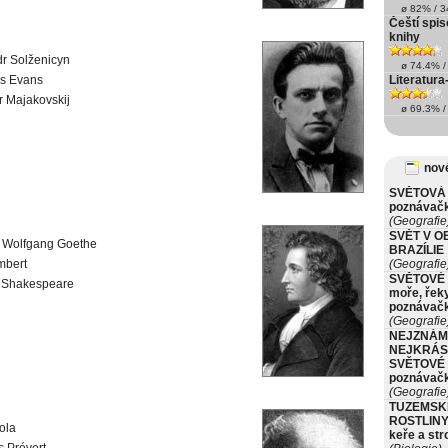
ø 82% / 34
Čeští spis
knihy
r Solženicyn
ø 74.4% / 
as Evans
Literatura
r Majakovskij
ø 69.3% / 
nové
SVĚTOVÁ 
poznávač
(Geografie
SVĚT V O
 Wolfgang Goethe
BRAZÍLIE
mbert
(Geografie
SVĚTOVÉ 
m Shakespeare
moře, řeky
poznávač
(Geografie
NEJZNÁM
NEJKRÁS
SVĚTOVÉ 
poznávač
(Geografie
TUZEMSK
ROSTLINY 
ola
keře a st