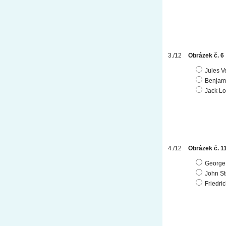
Obrázek č. 6
Jules V
Benjami
Jack L
Obrázek č. 1
George
John St
Friedri