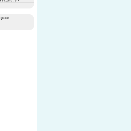
 84.2% / 79 ×
egace