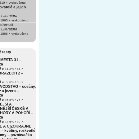
10 × vyzkoušeno
ovatelé a jejich
Literatura
1065 × vyzkoušeno
-shrnutí
Literatura
1566 × vyzkoušeno
 testy
MĚSTA 31 –
ka
)
ø 84.2% / 44 ×
BRAZECH 2 –
)
ø 82.6% / 50 ×
VODSTVO – oceány,
 a jezera –
ka
)
ø 85.8% / 75 ×
ĚJŠÍ A
NĚJŠÍ ČESKÉ A
HORY A POHOŘÍ –
ka
)
ø 83.6% / 80 ×
É A CIZOKRAJNÉ
– květiny, rozkvetlé
romy – poznávačka