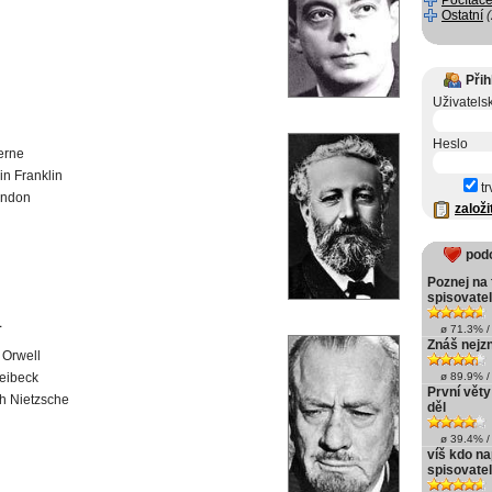
Počítače
Ostatní
Přih
Uživatels
Heslo
erne
n Franklin
tr
ondon
založi
pod
Poznej na 
spisovate
1
ø 71.3% / 
Znáš nejzn
 Orwell
eibeck
ø 89.9% / 
První věty
ch Nietzsche
děl
ø 39.4% / 
víš kdo na
spisovatel