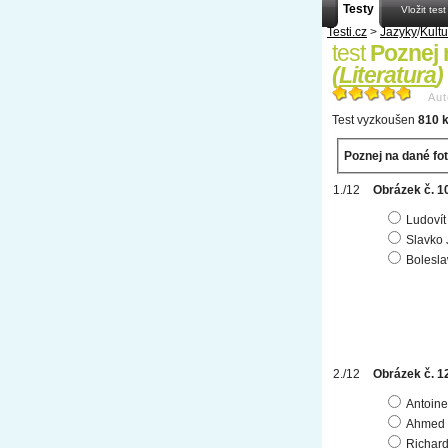
Testy
Vložit test
Testi.cz
>
Jazyky
/
Kultu
test
Poznej 
(
Literatura
)
Aut
Test vyzkoušen
810 k
Poznej na dané fot
Obrázek č. 1
Ludovít
Slavko 
Bolesla
Obrázek č. 1
Antoine
Ahmed 
Richard