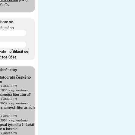
 a technika
(847)
(2175)
laste se
ké jméno
vale
t zde účet
obné testy
fotografii českého
le
Literatura
1830 × vyzkoušeno
ámější literaturu?
Literatura
3657 × vyzkoušeno
 známých literárních
Literatura
2004 × vyzkoušeno
psal tyto díla?- čeští
é a básníci
Literatura