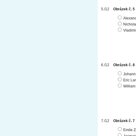
Obrázek č. 5
Alexand
Nichol
Vladimi
Obrázek č. 8
Johann
Eric La
Willia
Obrázek č. 7
Emile Z