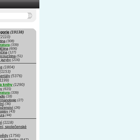
gorie
(19138)
(2110)
tina
(308)
eratura
(339)
ičtina
(606)
čina
(127)
ncouzština
(51)
 jazyky
(216)
ie
(1804)
(1153)
seriály
(5376)
1199)
a knihy
(1290)
hy
(615)
eratura
(339)
adlo
(18)
rmanologie
(27)
ní
(36)
oženství
(26)
opisy
(43)
ura
(44)
ní
(1118)
ní, společenské
 vědy
(1756)