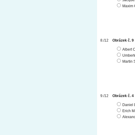
Jacques
Maxim G
Obrázek č. 9
Albert
Umbert
Martin 
Obrázek č. 4
Daniel 
Erich 
Alexan