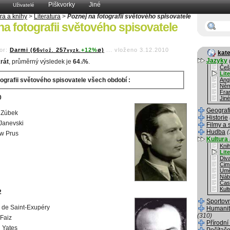
Piškvorky
Jiné
Uživatelé
ra a knihy
>
Literatura
>
Poznej na fotografii světového spisovatele
na fotografii světového spisovatele
or:
Darmi (66
257
+12%
ø)
...
vloženo 3.12.2010
vlož.
vyzk.
kate
Jazyky
rát
, průměrný výsledek je
64
%
.
.3
Češ
Lit
ografii světového spisovatele všech období :
Angl
Něm
Fra
0
Jiné
Geograf
 Zúbek
Historie
Janevski
Filmy a 
Hudba
(
w Prus
Kultura 
Kni
Lit
Div
Cim
Umě
Náb
Čas
Kult
2
Sportov
 de Saint-Exupéry
Humanit
(310)
Faiz
Přírodní
 Yates