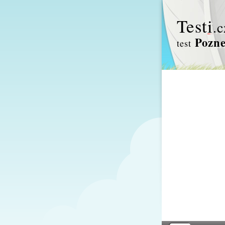
Test
i
.c
Pozne
test