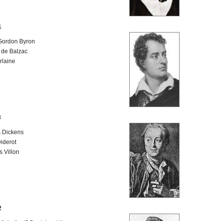
1
Gordon Byron
 de Balzac
rlaine
3
 Dickens
iderot
s Villon
2