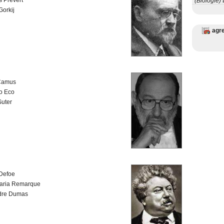
 Prévert
(Biologie)
ø
orkij
agr
 Camus
o Eco
Suter
Defoe
Maria Remarque
dre Dumas