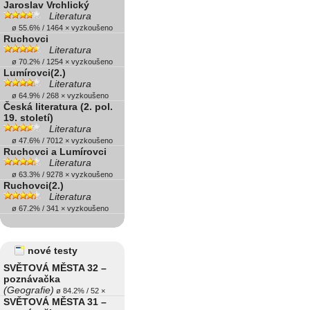
Jaroslav Vrchlický
Literatura
ø 55.6% / 1464 × vyzkoušeno
Ruchovci
Literatura
ø 70.2% / 1254 × vyzkoušeno
Lumírovci(2.)
Literatura
ø 64.9% / 268 × vyzkoušeno
Česká literatura (2. pol.
19. století)
Literatura
ø 47.6% / 7012 × vyzkoušeno
Ruchovci a Lumírovci
Literatura
ø 63.3% / 9278 × vyzkoušeno
Ruchovci(2.)
Literatura
ø 67.2% / 341 × vyzkoušeno
nové testy
SVĚTOVÁ MĚSTA 32 –
poznávačka
(Geografie)
ø 84.2% / 52 ×
SVĚTOVÁ MĚSTA 31 –