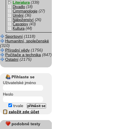
Literatura
(339)
Divadlo
(18)
Cimrmanologie
(27)
Umění
(36)
Náboženství
(26)
Časopisy
(43)
Kultura
(44)
Sportovní
(1118)
Humanitní, společenské
(310)
Přírodní vědy
(1756)
Počítače a technika
(847)
Ostatní
(2175)
Přihlaste se
Uživatelské jméno
Heslo
trvale
založit zde účet
podobné testy