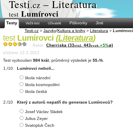
Test
i
– Literatura
.cz
Lumírovci
test
Testy
Piškvorky
Jiné
Vložit test
Uživatelé
Testi.cz
>
Jazyky
/
Kultura a knihy
>
Literatura
>
Lumírovci
test
Lumírovci
(
Literatura
)
Autor:
Cherriska (33
443
+5%
ø)
...
vlož.
vyzk.
vloženo 13.2.2012
Test vyzkoušen
984 krát
, průměrný výsledek je
55
%
.
.3
Lumírovci neboli...
škola národní
škola kosmopolitní
škola česká
Který z autorů nepatří do generace Lumírovců?
Josef Václav Sládek
Julius Zeyer
Svatopluk Čech