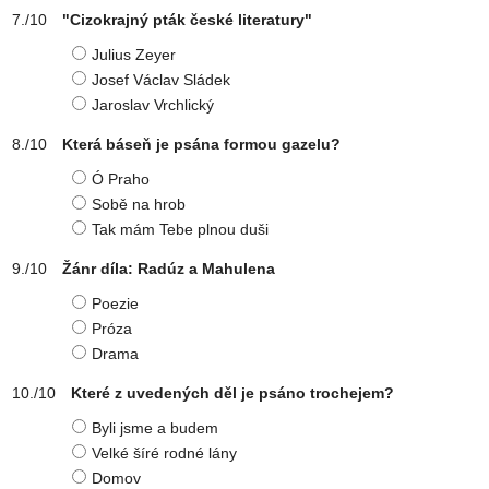
"Cizokrajný pták české literatury"
Julius Zeyer
Josef Václav Sládek
Jaroslav Vrchlický
Která báseň je psána formou gazelu?
Ó Praho
Sobě na hrob
Tak mám Tebe plnou duši
Žánr díla: Radúz a Mahulena
Poezie
Próza
Drama
Které z uvedených děl je psáno trochejem?
Byli jsme a budem
Velké šíré rodné lány
Domov