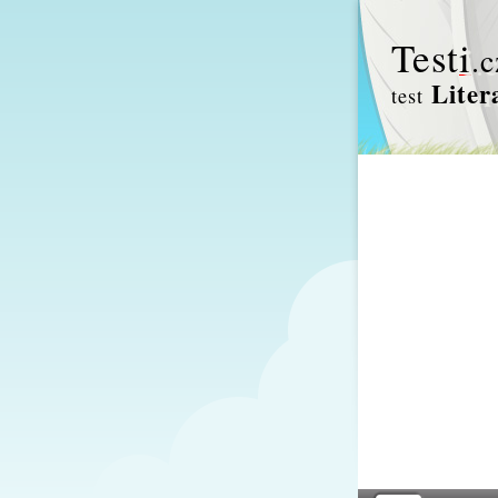
Test
i
.c
Liter
test