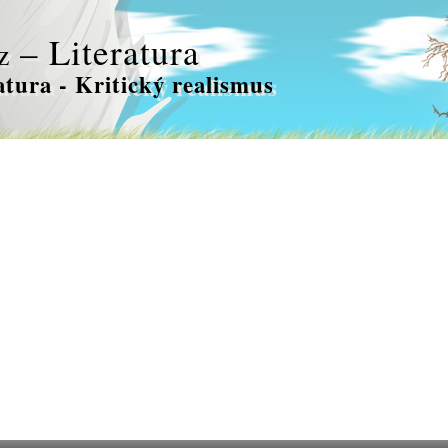
– Literatura
z
atura - Kritický realismus