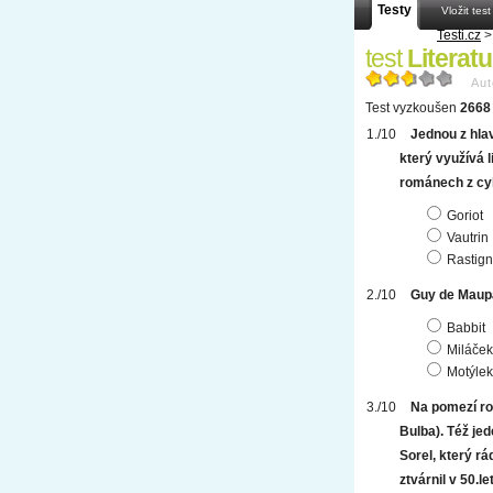
Testy
Vložit test
Testi.cz
test
Literatu
Aut
Test vyzkoušen
2668 
Jednou z hlav
který využívá 
románech z cyk
Goriot
Vautrin
Rastig
Guy de Maup
Babbit
Miláček
Motýlek
Na pomezí ro
Bulba). Též je
Sorel, který r
ztvárnil v 50.