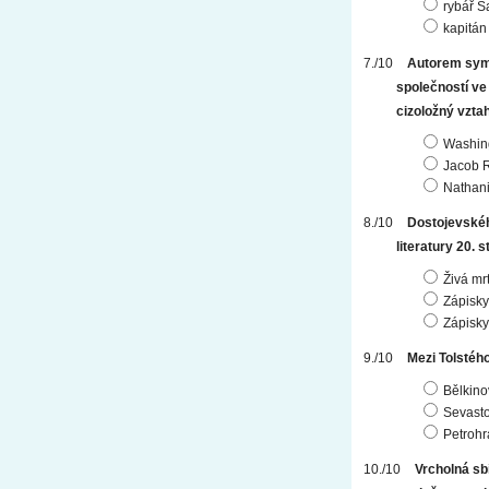
rybář S
kapitán
Autorem symb
společností ve
cizoložný vzta
Washing
Jacob R
Nathan
Dostojevskéh
literatury 20. 
Živá mr
Zápisky
Zápisky
Mezi Tolstéh
Bělkino
Sevasto
Petrohr
Vrcholná sb