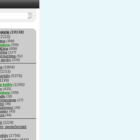
gorie
(19138)
(2110)
tina
(308)
eratura
(339)
ičtina
(606)
čina
(127)
ncouzština
(51)
 jazyky
(216)
ie
(1804)
(1153)
seriály
(5376)
1199)
a knihy
(1290)
hy
(615)
eratura
(339)
adlo
(18)
rmanologie
(27)
ní
(36)
oženství
(26)
opisy
(43)
ura
(44)
ní
(1118)
ní, společenské
 vědy
(1756)