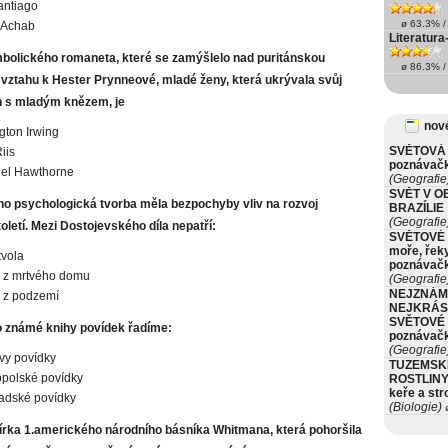
antiago
ø 63.3% / 
 Achab
Literatura
olického romaneta, které se zamýšlelo nad puritánskou
ø 86.3% / 
 vztahu k Hester Prynneové, mladé ženy, která ukrývala svůj
h s mladým knězem, je
nové
ton Irwing
SVĚTOVÁ 
iis
poznávač
iel Hawthorne
(Geografie
SVĚT V O
o psychologická tvorba měla bezpochyby vliv na rozvoj
BRAZÍLIE
(Geografie
století. Mezi Dostojevského díla nepatří:
SVĚTOVÉ 
moře, řeky
tvola
poznávač
 z mrtvého domu
(Geografie
NEJZNÁM
 z podzemí
NEJKRÁS
SVĚTOVÉ 
o známé knihy povídek řadíme:
poznávač
(Geografie
vy povídky
TUZEMSK
polské povídky
ROSTLINY 
keře a st
adské povídky
(Biologie)
ø
írka 1.amerického národního básníka Whitmana, která pohoršila