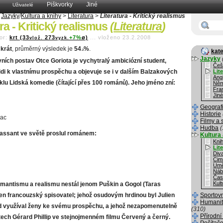
Piškvorky
Jiné
Uživatelé
>
Jazyky
/
Kultura a knihy
>
Literatura
>
Literatura - Kritický realismus
ra - Kritický realismus
(
Literatura
)
or:
krt (33
273
+7%
ø)
...
vloženo 23.2.2008
vlož.
vyzk.
krát
, průměrný výsledek je
54
%
.
kate
.2
Jazyky
ních postav Otce Goriota je vychytralý ambiciózní student,
Češ
lidi k vlastnímu prospěchu a objevuje se i v dalším Balzakových
Lit
Angl
lu Lidská komedie (čítající přes 100 románů). Jeho jméno zní:
Něm
Fra
Jiné
Geograf
Historie
nac
Filmy a 
Hudba
(
assant ve světě proslul románem:
Kultura 
Kni
Lit
Div
Cim
Umě
Náb
Čas
Kult
mantismu a realismu nestál jenom Puškin a Gogol (Taras
den francouzský spisovatel; jehož osudovým hrdinou byl Julien
Sportov
Humanit
ád využíval ženy ke svému prospěchu, a jehož nezapomenutelně
(310)
Přírodní
letech Gérard Phillip ve stejnojmenném filmu Červený a černý.