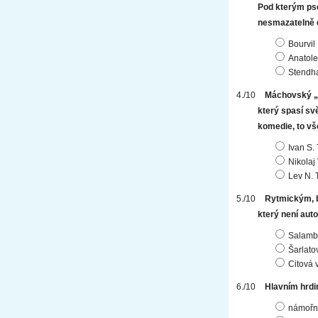
Pod kterým ps
nesmazatelně d
Bourvil
Anatole
Stendh
Máchovský „S
který spasí sv
komedie, to vše
Ivan S.
Nikolaj
Lev N. T
Rytmickým, b
který není au
Salamb
Šarlato
Citová 
Hlavním hrdi
námořní