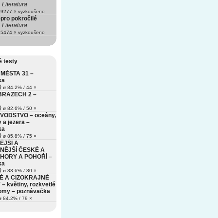
Literatura
9277 × vyzkoušeno
-pro pokročilé
Literatura
5474 × vyzkoušeno
 testy
MĚSTA 31 –
ka
)
ø 84.2% / 44 ×
BRAZECH 2 –
)
ø 82.6% / 50 ×
VODSTVO – oceány,
 a jezera –
ka
)
ø 85.8% / 75 ×
ĚJŠÍ A
NĚJŠÍ ČESKÉ A
HORY A POHOŘÍ –
ka
)
ø 83.6% / 80 ×
É A CIZOKRAJNÉ
– květiny, rozkvetlé
romy – poznávačka
 84.2% / 79 ×