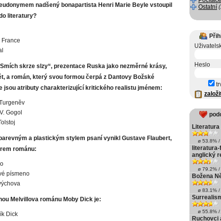
Počítače
eudonymem nadšený bonapartista Henri Marie Beyle vstoupil
Ostatní
o literatury?
Přih
 France
Uživatels
al
Heslo
mích skrze slzy“, prezentace Ruska jako nezměrné krásy,
ět, a román, který svou formou čerpá z Dantovy Božské
tr
 jsou atributy charakterizující kritického realistu jménem:
založi
 Turgeněv
 V. Gogol
pod
olstoj
Literatura
arevným a plastickým stylem psaní vynikl Gustave Flaubert,
ø 53.8% / 
literatura
torem románu:
anglický 
o
ø 79.2% / 
vé písmeno
Božena Ně
výchova
ø 83.1% / 
Surrealism
nou Melvillova románu Moby Dick je:
ø 55.8% / 
k Dick
Ruchovci 