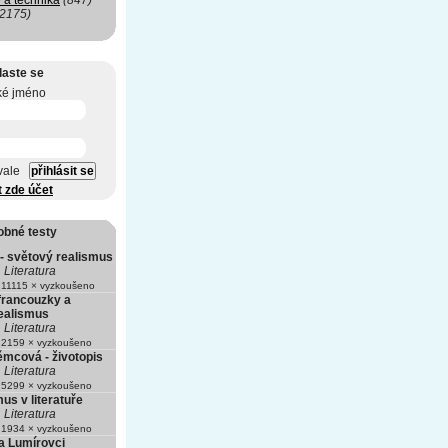
 a technika
(847)
(2175)
laste se
ké jméno
vale
t zde účet
obné testy
 - světový realismus
Literatura
11115 × vyzkoušeno
-francouzky a
realismus
Literatura
2159 × vyzkoušeno
mcová - životopis
Literatura
5299 × vyzkoušeno
us v literatuře
Literatura
1934 × vyzkoušeno
a Lumírovci