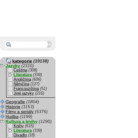
kategorie
(19138)
Jazyky
(2110)
Čeština
(308)
Literatura
(339)
Angličtina
(606)
Němčina
(127)
Francouzština
(51)
Jiné jazyky
(216)
Geografie
(1804)
Historie
(1153)
Filmy a seriály
(5376)
Hudba
(1199)
Kultura a knihy
(1290)
Knihy
(615)
Literatura
(339)
Divadlo
(18)