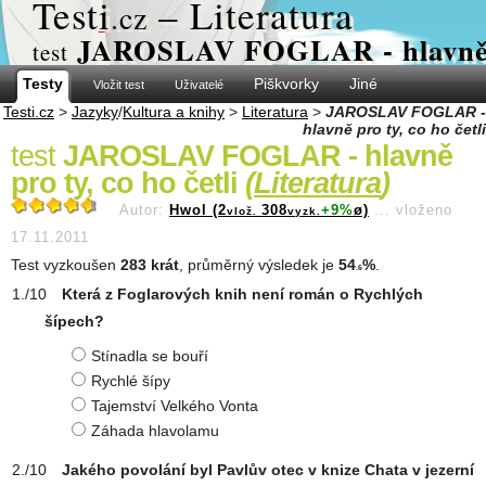
Test
i
– Literatura
.cz
JAROSLAV FOGLAR - hlavně pr
test
Testy
Piškvorky
Jiné
Vložit test
Uživatelé
Testi.cz
>
Jazyky
/
Kultura a knihy
>
Literatura
>
JAROSLAV FOGLAR -
hlavně pro ty, co ho četli
test
JAROSLAV FOGLAR - hlavně
pro ty, co ho četli
(
Literatura
)
Autor:
Hwol (2
308
+9%
ø)
...
vloženo
vlož.
vyzk.
17.11.2011
Test vyzkoušen
283 krát
, průměrný výsledek je
54
%
.
.6
Která z Foglarových knih není román o Rychlých
šípech?
Stínadla se bouří
Rychlé šípy
Tajemství Velkého Vonta
Záhada hlavolamu
Jakého povolání byl Pavlův otec v knize Chata v jezerní