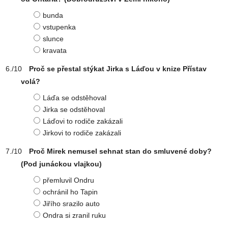
bunda
vstupenka
slunce
kravata
Proč se přestal stýkat Jirka s Láďou v knize Přístav
volá?
Láďa se odstěhoval
Jirka se odstěhoval
Láďovi to rodiče zakázali
Jirkovi to rodiče zakázali
Proč Mirek nemusel sehnat stan do smluvené doby?
(Pod junáckou vlajkou)
přemluvil Ondru
ochránil ho Tapin
Jiřího srazilo auto
Ondra si zranil ruku