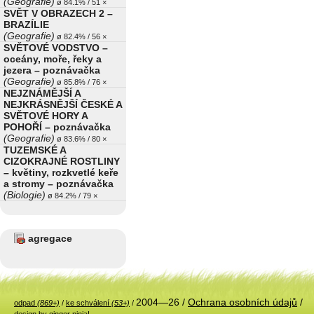
(Geografie)
ø 84.1% / 51 ×
SVĚT V OBRAZECH 2 –
BRAZÍLIE
(Geografie)
ø 82.4% / 56 ×
SVĚTOVÉ VODSTVO –
oceány, moře, řeky a
jezera – poznávačka
(Geografie)
ø 85.8% / 76 ×
NEJZNÁMĚJŠÍ A
NEJKRÁSNĚJŠÍ ČESKÉ A
SVĚTOVÉ HORY A
POHOŘÍ – poznávačka
(Geografie)
ø 83.6% / 80 ×
TUZEMSKÉ A
CIZOKRAJNÉ ROSTLINY
– květiny, rozkvetlé keře
a stromy – poznávačka
(Biologie)
ø 84.2% / 79 ×
agregace
2004—26 /
Ochrana osobních údajů
/
odpad
(869+)
/
ke schválení
(53+)
/