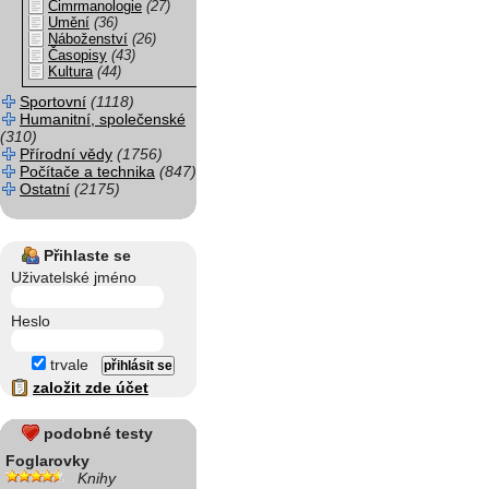
Cimrmanologie
(27)
Umění
(36)
Náboženství
(26)
Časopisy
(43)
Kultura
(44)
Sportovní
(1118)
Humanitní, společenské
(310)
Přírodní vědy
(1756)
Počítače a technika
(847)
Ostatní
(2175)
Přihlaste se
Uživatelské jméno
Heslo
trvale
založit zde účet
podobné testy
Foglarovky
Knihy