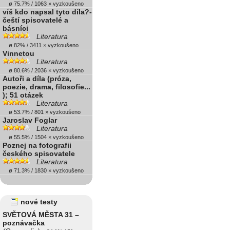
ø 75.7% / 1063 × vyzkoušeno
víš kdo napsal tyto díla?-
čeští spisovatelé a
básníci
Literatura
ø 82% / 3411 × vyzkoušeno
Vinnetou
Literatura
ø 80.6% / 2036 × vyzkoušeno
Autoři a díla (próza,
poezie, drama, filosofie...
); 51 otázek
Literatura
ø 53.7% / 801 × vyzkoušeno
Jaroslav Foglar
Literatura
ø 55.5% / 1504 × vyzkoušeno
Poznej na fotografii
českého spisovatele
Literatura
ø 71.3% / 1830 × vyzkoušeno
nové testy
SVĚTOVÁ MĚSTA 31 –
poznávačka