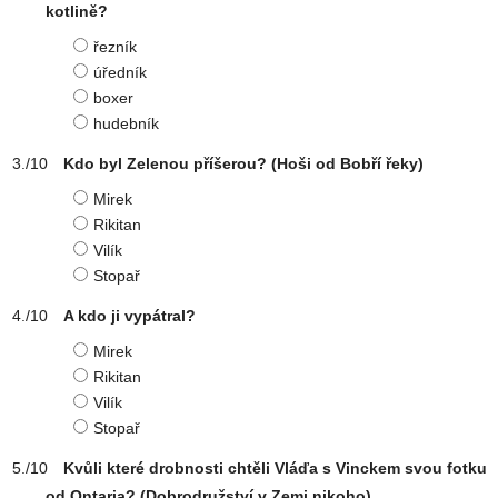
kotlině?
řezník
úředník
boxer
hudebník
Kdo byl Zelenou příšerou? (Hoši od Bobří řeky)
Mirek
Rikitan
Vilík
Stopař
A kdo ji vypátral?
Mirek
Rikitan
Vilík
Stopař
Kvůli které drobnosti chtěli Vláďa s Vinckem svou fotku
od Ontaria? (Dobrodružství v Zemi nikoho)