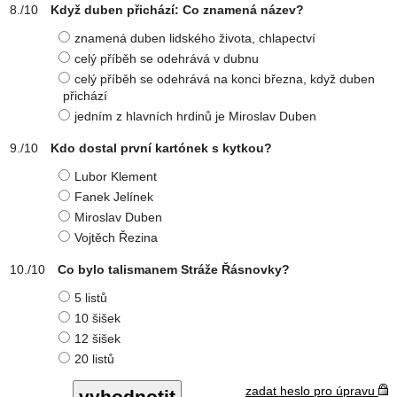
Když duben přichází: Co znamená název?
znamená duben lidského života, chlapectví
celý příběh se odehrává v dubnu
celý příběh se odehrává na konci března, když duben
přichází
jedním z hlavních hrdinů je Miroslav Duben
Kdo dostal první kartónek s kytkou?
Lubor Klement
Fanek Jelínek
Miroslav Duben
Vojtěch Řezina
Co bylo talismanem Stráže Řásnovky?
5 listů
10 šišek
12 šišek
20 listů
zadat heslo pro úpravu