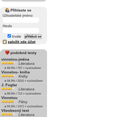
Přihlaste se
Uživatelské jméno
Heslo
trvale
založit zde účet
podobné testy
vinnetou-jména
Literatura
ø 69.9% / 757 × vyzkoušeno
Vinnetou- kniha
Knihy
ø 56.9% / 2010 × vyzkoušeno
J. Foglar
Literatura
ø 89.9% / 713 × vyzkoušeno
Vinnetou
Filmy
ø 84.9% / 1472 × vyzkoušeno
Všeobecný test
Literatura