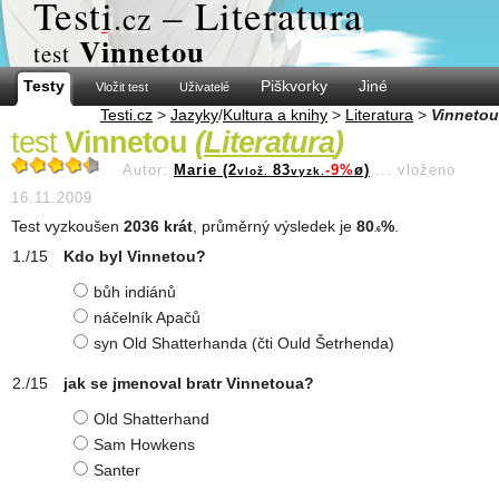
Test
i
– Literatura
.cz
Vinnetou
test
Testy
Piškvorky
Jiné
Vložit test
Uživatelé
Testi.cz
>
Jazyky
/
Kultura a knihy
>
Literatura
>
Vinnetou
test
Vinnetou
(
Literatura
)
Autor:
Marie (2
83
-9%
ø)
...
vloženo
vlož.
vyzk.
16.11.2009
Test vyzkoušen
2036 krát
, průměrný výsledek je
80
%
.
.6
Kdo byl Vinnetou?
bůh indiánů
náčelník Apačů
syn Old Shatterhanda (čti Ould Šetrhenda)
jak se jmenoval bratr Vinnetoua?
Old Shatterhand
Sam Howkens
Santer