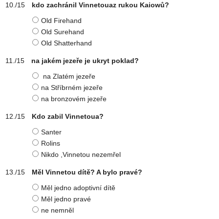
kdo zachránil Vinnetouaz rukou Kaiowů?
Old Firehand
Old Surehand
Old Shatterhand
na jakém jezeře je ukryt poklad?
na Zlatém jezeře
na Stříbrném jezeře
na bronzovém jezeře
Kdo zabil Vinnetoua?
Santer
Rolins
Nikdo ,Vinnetou nezemřel
Měl Vinnetou dítě? A bylo pravé?
Měl jedno adoptivní dítě
Měl jedno pravé
ne nemněl