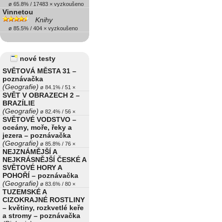
ø 65.8% / 17483 × vyzkoušeno
Vinnetou
Knihy
ø 85.5% / 404 × vyzkoušeno
nové testy
SVĚTOVÁ MĚSTA 31 –
poznávačka
(Geografie)
ø 84.1% / 51 ×
SVĚT V OBRAZECH 2 –
BRAZÍLIE
(Geografie)
ø 82.4% / 56 ×
SVĚTOVÉ VODSTVO –
oceány, moře, řeky a
jezera – poznávačka
(Geografie)
ø 85.8% / 76 ×
NEJZNÁMĚJŠÍ A
NEJKRÁSNĚJŠÍ ČESKÉ A
SVĚTOVÉ HORY A
POHOŘÍ – poznávačka
(Geografie)
ø 83.6% / 80 ×
TUZEMSKÉ A
CIZOKRAJNÉ ROSTLINY
– květiny, rozkvetlé keře
a stromy – poznávačka