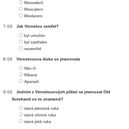
Messalerů
Mescalero
Meslarero
Jak Vinnetou zemřel?
byl umučen
byl zastřelen
nezemřel
Vinnetouova láska se jmenovala
Nšo-či
Ribana
Apanači
Jedním z Vinnetouových přátel se jmenoval Old
Surehand co to znamená?
stará plesnivá ruka
stará ohnivá ruka
stará jistá ruka