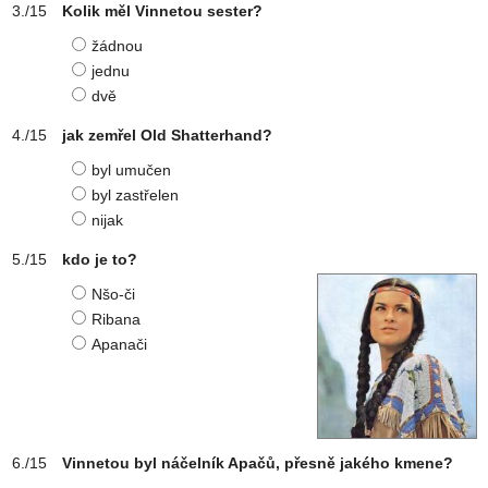
Kolik měl Vinnetou sester?
žádnou
jednu
dvě
jak zemřel Old Shatterhand?
byl umučen
byl zastřelen
nijak
kdo je to?
Nšo-či
Ribana
Apanači
Vinnetou byl náčelník Apačů, přesně jakého kmene?