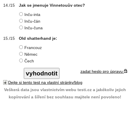
Jak se jmenuje Vinnetouův otec?
Inču-inta
Inču-čán
Inču-čuna
Old shatterhand je:
Francouz
Němec
Čech
zadat heslo pro úpravu
Dejte si tento test na vlastní stránky/blog
Veškerá data jsou vlastnictvím webu testi.cz a jakékoliv jejich
kopírování a šíření bez souhlasu majitele není povoleno!