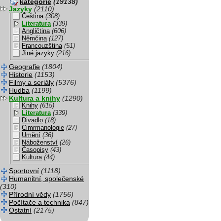
kategorie
(19138)
Jazyky
(2110)
Čeština
(308)
Literatura
(339)
Angličtina
(606)
Němčina
(127)
Francouzština
(51)
Jiné jazyky
(216)
Geografie
(1804)
Historie
(1153)
Filmy a seriály
(5376)
Hudba
(1199)
Kultura a knihy
(1290)
Knihy
(615)
Literatura
(339)
Divadlo
(18)
Cimrmanologie
(27)
Umění
(36)
Náboženství
(26)
Časopisy
(43)
Kultura
(44)
Sportovní
(1118)
Humanitní, společenské
(310)
Přírodní vědy
(1756)
Počítače a technika
(847)
Ostatní
(2175)