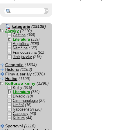
kategorie
(19138)
Jazyky
(2110)
Čeština
(308)
Literatura
(339)
Angličtina
(606)
Němčina
(127)
Francouzština
(51)
Jiné jazyky
(216)
Geografie
(1804)
Historie
(1153)
Filmy a seriály
(5376)
Hudba
(1199)
Kultura a knihy
(1290)
Knihy
(615)
Literatura
(339)
Divadlo
(18)
Cimrmanologie
(27)
Umění
(36)
Náboženství
(26)
Časopisy
(43)
Kultura
(44)
Sportovní
(1118)