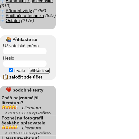
Humanitní, společenské
(310)
Přírodní vědy
(1756)
Počítače a technika
(847)
Ostatní
(2175)
Přihlaste se
Uživatelské jméno
Heslo
trvale
založit zde účet
podobné testy
Znáš nejznámější
literaturu?
Literatura
ø 89.9% / 3657 × vyzkoušeno
Poznej na fotografii
českého spisovatele
Literatura
ø 71.3% / 1830 × vyzkoušeno
Literatura-shrnutí