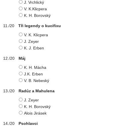
J. Vrchlický
V. K.Klicpera
K. H. Borovský
Tři legendy o kucifixu
V. K. Klicpera
J. Zeyer
K. J. Erben
Máj
K. H. Mácha
J.K. Erben
V. B. Nebeský
Radúz a Mahulena
J. Zeyer
K. H. Borovský
Alois Jirásek
Psohlavci