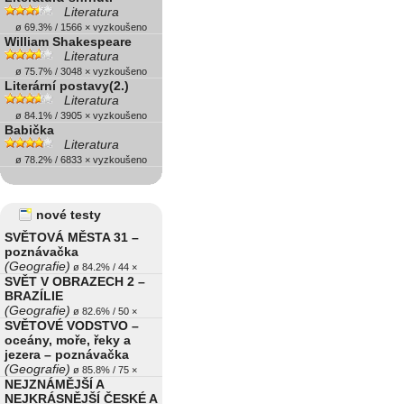
Literatura
ø 69.3% / 1566 × vyzkoušeno
William Shakespeare
Literatura
ø 75.7% / 3048 × vyzkoušeno
Literární postavy(2.)
Literatura
ø 84.1% / 3905 × vyzkoušeno
Babička
Literatura
ø 78.2% / 6833 × vyzkoušeno
nové testy
SVĚTOVÁ MĚSTA 31 –
poznávačka
(Geografie)
ø 84.2% / 44 ×
SVĚT V OBRAZECH 2 –
BRAZÍLIE
(Geografie)
ø 82.6% / 50 ×
SVĚTOVÉ VODSTVO –
oceány, moře, řeky a
jezera – poznávačka
(Geografie)
ø 85.8% / 75 ×
NEJZNÁMĚJŠÍ A
NEJKRÁSNĚJŠÍ ČESKÉ A