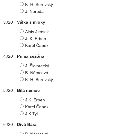
K. H. Borovský
J. Neruda
Válka s mloky
Alois Jirásek
J. K. Erben
Karel Čapek
Prima sezóna
J. Škvorecký
B. Němcová
K. H. Borovský
Bílá nemoc
J.K. Erben
Karel Čapek
J.K.Tyl
Divá Bára