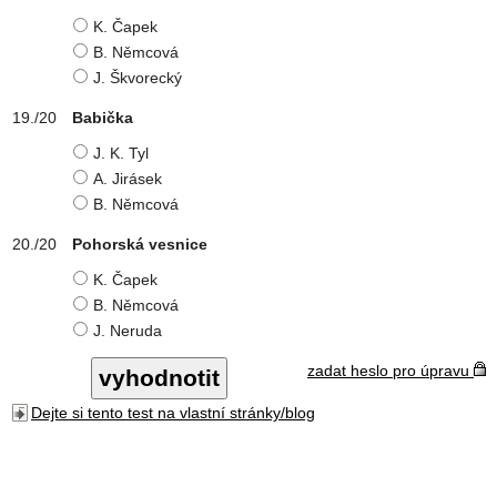
K. Čapek
B. Němcová
J. Škvorecký
Babička
J. K. Tyl
A. Jirásek
B. Němcová
Pohorská vesnice
K. Čapek
B. Němcová
J. Neruda
zadat heslo pro úpravu
Dejte si tento test na vlastní stránky/blog