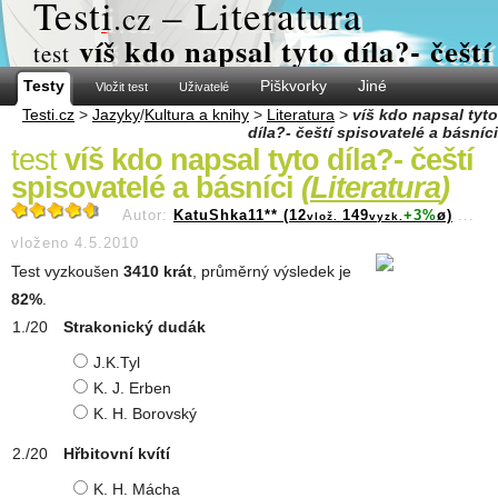
Test
i
– Literatura
.cz
víš kdo napsal tyto díla?- čeští
test
Testy
Piškvorky
Jiné
Vložit test
Uživatelé
Testi.cz
>
Jazyky
/
Kultura a knihy
>
Literatura
>
víš kdo napsal tyto
díla?- čeští spisovatelé a básníci
test
víš kdo napsal tyto díla?- čeští
spisovatelé a básníci
(
Literatura
)
Autor:
KatuShka11** (12
149
+3%
ø)
...
vlož.
vyzk.
vloženo 4.5.2010
Test vyzkoušen
3410 krát
, průměrný výsledek je
82%
.
Strakonický dudák
J.K.Tyl
K. J. Erben
K. H. Borovský
Hřbitovní kvítí
K. H. Mácha