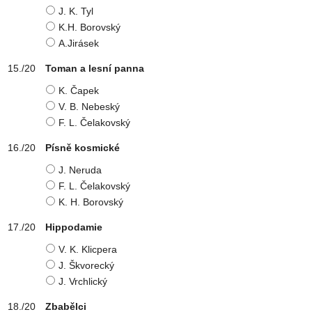
J. K. Tyl
K.H. Borovský
A.Jirásek
Toman a lesní panna
K. Čapek
V. B. Nebeský
F. L. Čelakovský
Písně kosmické
J. Neruda
F. L. Čelakovský
K. H. Borovský
Hippodamie
V. K. Klicpera
J. Škvorecký
J. Vrchlický
Zbabělci