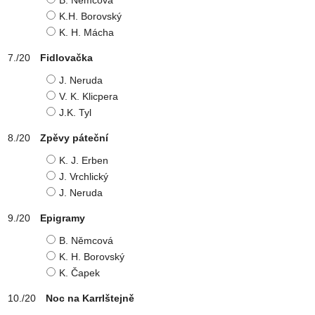
B. Němcová
K.H. Borovský
K. H. Mácha
Fidlovačka
J. Neruda
V. K. Klicpera
J.K. Tyl
Zpěvy páteční
K. J. Erben
J. Vrchlický
J. Neruda
Epigramy
B. Němcová
K. H. Borovský
K. Čapek
Noc na Karrlštejně