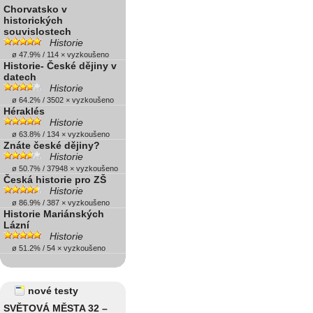
Chorvatsko v
historických
souvislostech
Historie
ø 47.9% / 114 × vyzkoušeno
Historie- České dějiny v
datech
Historie
ø 64.2% / 3502 × vyzkoušeno
Héraklés
Historie
ø 63.8% / 134 × vyzkoušeno
Znáte české dějiny?
Historie
ø 50.7% / 37948 × vyzkoušeno
Česká historie pro ZŠ
Historie
ø 86.9% / 387 × vyzkoušeno
Historie Mariánských
Lázní
Historie
ø 51.2% / 54 × vyzkoušeno
nové testy
SVĚTOVÁ MĚSTA 32 –