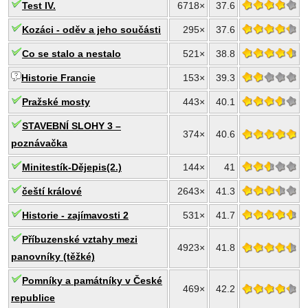
Test IV.
6718×
37.6
Kozáci - oděv a jeho součásti
295×
37.6
Co se stalo a nestalo
521×
38.8
Historie Francie
153×
39.3
Pražské mosty
443×
40.1
STAVEBNÍ SLOHY 3 –
374×
40.6
poznávačka
Minitestík-Dějepis(2.)
144×
41
čeští králové
2643×
41.3
Historie - zajímavosti 2
531×
41.7
Příbuzenské vztahy mezi
4923×
41.8
panovníky (těžké)
Pomníky a památníky v České
469×
42.2
republice