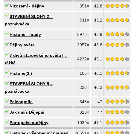
Nizozemí - dějiny
351×
42.8
STAVEBNÍ SLOHY 2 –
911×
43.2
poznávačka
Historie - hrady
3978×
43.8
Dějiny světa
13957×
43.8
7 divů starověkého světa II. -
4232×
45.1
těžké
Historie(3.)
105×
46.1
STAVEBNÍ SLOHY 5 –
223×
46.2
poznávačka
Paleografie
545×
47
Jak umíš Dějepis
323×
47
Portugalsko-dějiny
1039×
47.1
Historie - všeobecný přehled
28551×
47.1