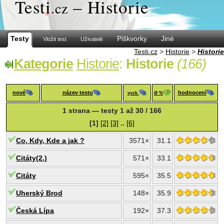
Test
i
– Historie
.cz
Testy
Piškvorky
Jiné
Vložit test
Uživatelé
Testi.cz
>
Historie
>
Historie
Kategorie
Historie
:
Historie
(166)
nové
název testu
hodnocení
vyzk.
Ø %
1 strana — testy 1 až 30 / 166
[1]
[2]
[3]
..
[6]
Co, Kdy, Kde a jak ?
3571×
31.1
Citáty(2.)
571×
33.1
Citáty
595×
35.5
Uherský Brod
148×
35.9
Česká Lípa
192×
37.3