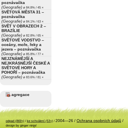
poznávačka
(Geografie)
ø 84.8% / 45 ×
SVĚTOVÁ MĚSTA 31 –
poznávačka
(Geografie)
ø 84.1% / 63 ×
SVĚT V OBRAZECH 2 –
BRAZÍLIE
(Geografie)
ø 82.8% / 65 ×
SVĚTOVÉ VODSTVO –
oceány, moře, řeky a
jezera – poznávačka
(Geografie)
ø 85.8% / 77 ×
NEJZNÁMĚJŠÍ A
NEJKRÁSNĚJŠÍ ČESKÉ A
SVĚTOVÉ HORY A
POHOŘÍ – poznávačka
(Geografie)
ø 83.6% / 81 ×
agregace
2004—26 /
Ochrana osobních údajů
/
odpad
(869+)
/
ke schválení
(53+)
/
design by ginger ninja!