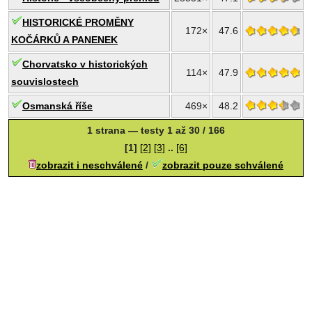
HISTORICKÉ PROMĚNY
172×
47.6
KOČÁRKŮ A PANENEK
Chorvatsko v historických
114×
47.9
souvislostech
Osmanská říše
469×
48.2
1 strana — testy 1 až 30 / 166
[1]
[2]
[3]
..
[6]
zobrazit i neschválené
/
zobrazit pouze schválené