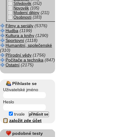
Středověk
(152)
Novověk
(105)
Moderní dějiny
(211)
Osobnosti
(183)
Filmy a seriály
(5376)
Hudba
(1199)
Kultura a knihy
(1290)
Sportovní
(1118)
Humanitní, společenské
(310)
Přírodní vědy
(1756)
Počítače a technika
(847)
Ostatní
(2175)
Přihlaste se
Uživatelské jméno
Heslo
trvale
založit zde účet
podobné testy