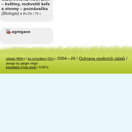
– květiny, rozkvetlé keře
a stromy – poznávačka
(Biologie)
ø 84.2% / 79 ×
agregace
2004—26 /
Ochrana osobních údajů
/
odpad
(869+)
/
ke schválení
(53+)
/
design by ginger ninja!
kompletní výpis testů
/ 0.057s