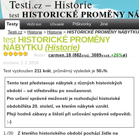
Test
i
– Historie
.cz
HISTORICKÉ PROMĚNY N
test
Testy
Piškvorky
Jiné
Vložit test
Uživatelé
Testi.cz
>
Historie
>
Historie
>
HISTORICKÉ PROMĚNY NÁBYTKU
test
HISTORICKÉ PROMĚNY
NÁBYTKU
(
Historie
)
Autor:
carmen.18 (882
3089
+26%
ø)
...
vlož.
vyzk.
vloženo 2.2.2018
Test vyzkoušen
211 krát
, průměrný výsledek je
50
%
.
.8
Tento test představuje nábytek z různých historických
období – od středověku po současnost.
Pro určení správné možnosti je rozhodující historické
období/léta 20. století, ve kterém nábytek vznikl.
Přeji hodně zábavy a štěstí při určování správné odpovědi.
:-)
Z kterého historického období pochází židle na