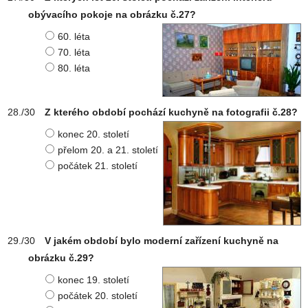
obývacího pokoje na obrázku č.27?
60. léta
70. léta
80. léta
Z kterého období pochází kuchyně na fotografii č.28?
konec 20. století
přelom 20. a 21. století
počátek 21. století
V jakém období bylo moderní zařízení kuchyně na
obrázku č.29?
konec 19. století
počátek 20. století