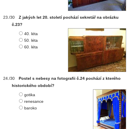
Z jakých let 20. století pochází sekretář na obrázku
č.23?
40. léta
50. léta
60. léta
Postel s nebesy na fotografii č.24 pochází z kterého
historického období?
gotika
renesance
baroko