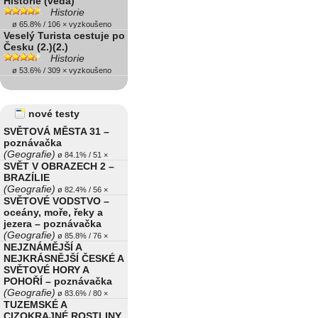
Historie (věda)
Historie
ø 65.8% / 106 × vyzkoušeno
Veselý Turista cestuje po
Česku (2.)(2.)
Historie
ø 53.6% / 309 × vyzkoušeno
nové testy
SVĚTOVÁ MĚSTA 31 –
poznávačka
(Geografie)
ø 84.1% / 51 ×
SVĚT V OBRAZECH 2 –
BRAZÍLIE
(Geografie)
ø 82.4% / 56 ×
SVĚTOVÉ VODSTVO –
oceány, moře, řeky a
jezera – poznávačka
(Geografie)
ø 85.8% / 76 ×
NEJZNÁMĚJŠÍ A
NEJKRÁSNĚJŠÍ ČESKÉ A
SVĚTOVÉ HORY A
POHOŘÍ – poznávačka
(Geografie)
ø 83.6% / 80 ×
TUZEMSKÉ A
CIZOKRAJNÉ ROSTLINY