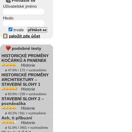
Přihlaste se
Uživatelské jméno
Heslo
trvale
založit zde účet
podobné testy
HISTORICKÉ PROMĚNY
KOČÁRKŮ A PANENEK
Historie
ø 47.6% / 172 × vyzkoušeno
HISTORICKÉ PROMĚNY
ARCHITEKTURY –
STAVEBNÍ SLOHY 1
Historie
ø 63.6% / 239 × vyzkoušeno
STAVEBNÍ SLOHY 2 –
poznávačka
Historie
ø 43.2% / 911 × vyzkoušeno
Ach, ti příbuzní
Historie
ø 51.6% / 3401 × vyzkoušeno