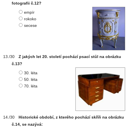
fotografii č.12?
empír
rokoko
secese
Z jakých let 20. století pochází psací stůl na obrázku
č.13?
30. léta
50. léta
70. léta
Historické období, z kterého pochází skříň na obrázku
č.14, se nazývá: