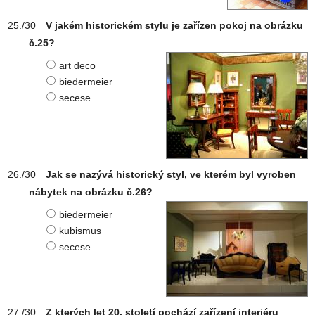
V jakém historickém stylu je zařízen pokoj na obrázku
č.25?
art deco
biedermeier
secese
Jak se nazývá historický styl, ve kterém byl vyroben
nábytek na obrázku č.26?
biedermeier
kubismus
secese
Z kterých let 20. století pochází zařízení interiéru