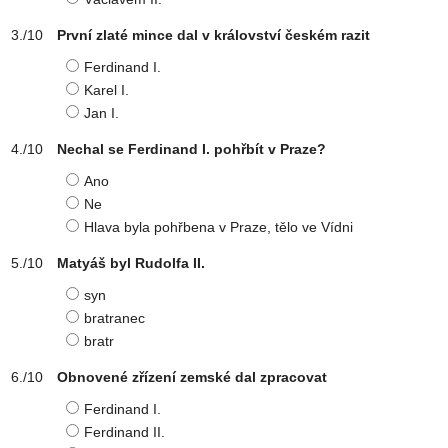
První zlaté mince dal v království českém razit
Ferdinand I.
Karel I.
Jan I.
Nechal se Ferdinand I. pohřbít v Praze?
Ano
Ne
Hlava byla pohřbena v Praze, tělo ve Vídni
Matyáš byl Rudolfa II.
syn
bratranec
bratr
Obnovené zřízení zemské dal zpracovat
Ferdinand I.
Ferdinand II.