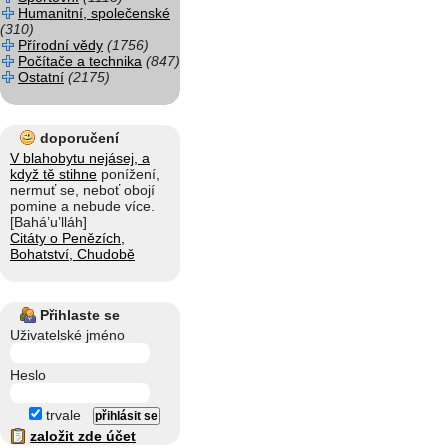
Humanitní, společenské
(310)
Přírodní vědy
(1756)
Počítače a technika
(847)
Ostatní
(2175)
doporučení
V blahobytu nejásej, a
když tě stihne
ponížení,
nermuť se, neboť obojí
pomine a nebude více.
[Bahá’u’lláh]
Citáty o Penězích,
Bohatství, Chudobě
Přihlaste se
Uživatelské jméno
Heslo
trvale
založit zde účet