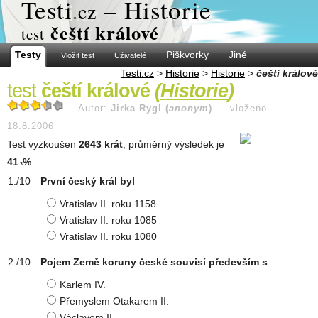
Test
i
– Historie
.cz
čeští králové
test
Testy
Piškvorky
Jiné
Vložit test
Uživatelé
Testi.cz
>
Historie
>
Historie
>
čeští králové
test
čeští králové
(
Historie
)
Autor:
Jirka Rygl (
anonym
)
...
vloženo
18.8.2006
Test vyzkoušen
2643 krát
, průměrný výsledek je
41
%
.
.3
První český král byl
Vratislav II. roku 1158
Vratislav II. roku 1085
Vratislav II. roku 1080
Pojem Země koruny české souvisí především s
Karlem IV.
Přemyslem Otakarem II.
Václavem II.