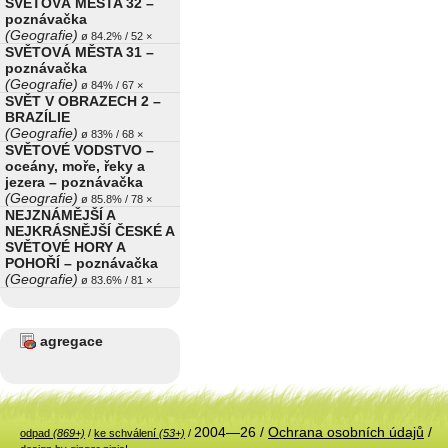
SVĚTOVÁ MĚSTA 32 –
poznávačka
(Geografie)
ø 84.2% / 52 ×
SVĚTOVÁ MĚSTA 31 –
poznávačka
(Geografie)
ø 84% / 67 ×
SVĚT V OBRAZECH 2 –
BRAZÍLIE
(Geografie)
ø 83% / 68 ×
SVĚTOVÉ VODSTVO –
oceány, moře, řeky a
jezera – poznávačka
(Geografie)
ø 85.8% / 78 ×
NEJZNÁMĚJŠÍ A
NEJKRÁSNĚJŠÍ ČESKÉ A
SVĚTOVÉ HORY A
POHOŘÍ – poznávačka
(Geografie)
ø 83.6% / 81 ×
agregace
2004—26 /
Ochrana osobních údajů
/
odpad
(869+)
/
ke schválení
(53+)
/