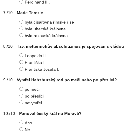
Ferdinand III.
Marie Terezie
byla císařovna římské říše
byla uherská královna
byla rakouská královna
Tzv. metternichův absolutizmus je spojován s vládou
Leopolda II.
Františka I.
Františka Josefa I.
Vymřel Habsburský rod po meči nebo po přeslici?
po meči
po přeslici
nevymřel
Panoval český král na Moravě?
Ano
Ne