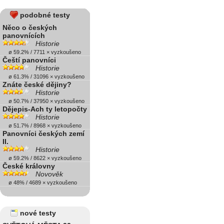
podobné testy
Něco o českých
panovnících
Historie
ø 59.2% / 7711 × vyzkoušeno
Čeští panovníci
Historie
ø 61.3% / 31096 × vyzkoušeno
Znáte české dějiny?
Historie
ø 50.7% / 37950 × vyzkoušeno
Dějepis-Ach ty letopočty
Historie
ø 51.7% / 8968 × vyzkoušeno
Panovníci českých zemí
II.
Historie
ø 59.2% / 8622 × vyzkoušeno
České královny
Novověk
ø 48% / 4689 × vyzkoušeno
nové testy