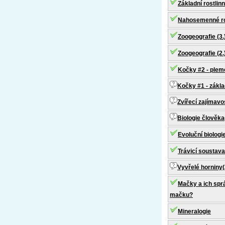
Základní rostlin
Nahosemenné ros
Zoogeografie (3.
Zoogeografie (2.
Kočky #2 - ple
Kočky #1 - zákl
Zvířecí zajímavo
Biologie člověka
Evoluční biologi
Trávicí soustava
Vyvřelé horniny(
Mačky a ich spr
mačku?
Mineralogie