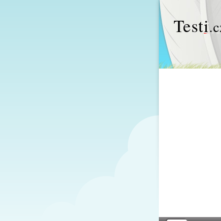
Test
i
.c