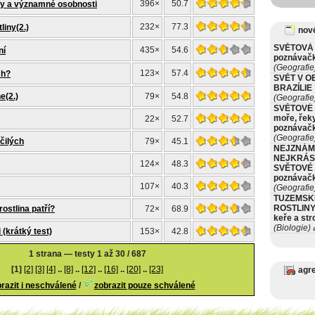
396×
50.7
vy a významné osobnosti
232×
77.3
iny(2.)
nové
SVĚTOVÁ 
435×
54.6
ní
poznávač
(Geografie
123×
57.4
ch?
SVĚT V O
BRAZÍLIE
e(2.)
79×
54.8
(Geografie
SVĚTOVÉ 
moře, řeky
22×
52.7
poznávač
(Geografie
čilých
79×
45.1
NEJZNÁM
NEJKRÁS
124×
48.3
SVĚTOVÉ 
poznávač
107×
40.3
(Geografie
TUZEMSK
ROSTLINY 
ostlina patří?
72×
68.9
keře a st
(Biologie)
ø
 (krátký test)
153×
42.8
1 strana — testy 1 až 30 / 687
[1]
[2]
[3]
[4]
..
[8]
..
[12]
..
[16]
..
[20]
..
[23]
agr
razit i neschválené
/
zobrazit pouze schválené