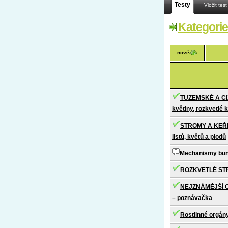
Testy
Vložit test
Kategorie
nové
TUZEMSKÉ A C
květiny, rozkvetlé
STROMY A KEŘE 
listů, květů a plodů
Mechanismy bun
ROZKVETLÉ STR
NEJZNÁMĚJŠÍ 
– poznávačka
Rostlinné orgán