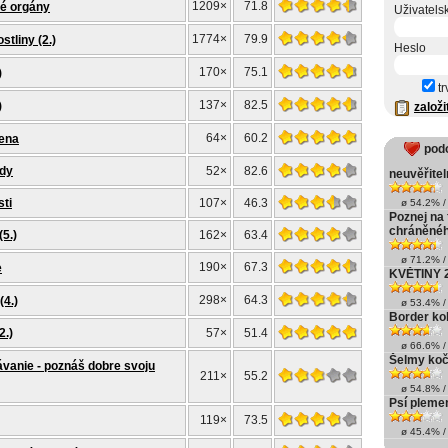
1209×
71.8
né orgány
Uživatels
1774×
79.9
tliny (2.)
Heslo
170×
75.1
)
tr
137×
82.5
)
založi
64×
60.2
mena
pod
ady
52×
82.6
neuvěřitel
sti
107×
46.3
ø 54.2% / 
Poznej na 
chráněné
(5.)
162×
63.4
ø 71.2% / 
190×
67.3
e
KVĚTINY 2
298×
64.3
(4.)
ø 53.4% / 
Border kol
2.)
57×
51.4
ø 66.6% / 
Šelmy koč
ávanie - poznáš dobre svoju
211×
55.2
ø 54.8% / 
Psí plemen
119×
73.5
ø 45.4% / 