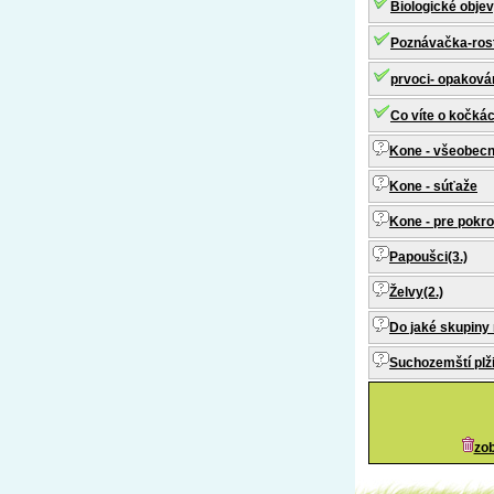
Biologické obje
Poznávačka-rostl
prvoci- opaková
Co víte o kočká
Kone - všeobecn
Kone - súťaže
Kone - pre pokro
Papoušci(3.)
Želvy(2.)
Do jaké skupiny r
Suchozemští plži
zob