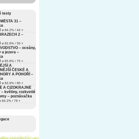
 testy
MĚSTA 31 –
ka
)
ø 84.2% / 44 ×
BRAZECH 2 –
)
ø 82.6% / 50 ×
VODSTVO – oceány,
 a jezera –
ka
)
ø 85.8% / 75 ×
ĚJŠÍ A
NĚJŠÍ ČESKÉ A
HORY A POHOŘÍ –
ka
)
ø 83.6% / 80 ×
É A CIZOKRAJNÉ
– květiny, rozkvetlé
romy – poznávačka
 84.2% / 79 ×
egace