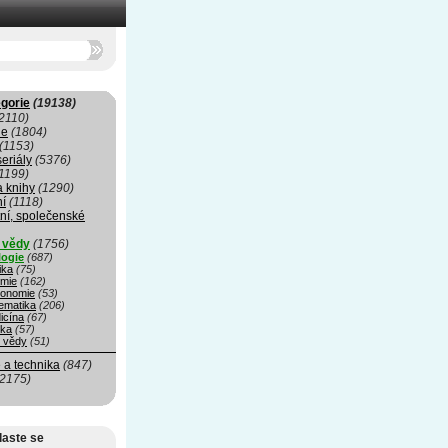
gorie
(19138)
2110)
ie
(1804)
(1153)
seriály
(5376)
1199)
a knihy
(1290)
ní
(1118)
ní, společenské
í vědy
(1756)
logie
(687)
ika
(75)
mie
(162)
ronomie
(53)
ematika
(206)
icína
(67)
ika
(57)
é vědy
(51)
 a technika
(847)
(2175)
laste se