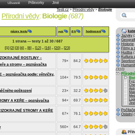
Piškvorky
Jiné
Uživatelé
Testi.cz
>
Přírodní vědy
>
Biologie
Přírodní vědy
:
Biologie
(687)
kate
název testu
hodnocení
vyzk.
Ø %
Jazyky
(
Geograf
1 strana — testy 1 až 30 / 687
Historie
[1]
[2]
[3]
[4]
..
[8]
..
[12]
..
[16]
..
[20]
..
[23]
Filmy a 
Hudba
(
Kultura 
IZOKRAJNÉ ROSTLINY –
79×
84.2
Sportov
 keře a stromy – poznávačka
Humanit
(310)
Přírodn
– poznávačka podle: větvičky,
104×
79.5
Bio
Fyz
Che
Ast
ěčného poškození
23×
32.2
Mat
Med
Log
94×
69.7
OMY A KEŘE – poznávačka
Jin
Počítače
CIZOKRAJNÉ STROMY A KEŘE
67×
76.1
Ostatní
560×
64.7
y
Přih