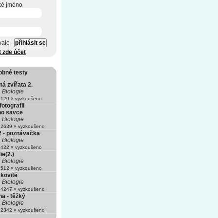
ké jméno
vale
t zde účet
obné testy
ná zvířata 2.
Biologie
120 × vyzkoušeno
fotografii
ho savce
Biologie
2639 × vyzkoušeno
 - poznávačka
Biologie
422 × vyzkoušeno
ie(2.)
Biologie
512 × vyzkoušeno
kovité
Biologie
4247 × vyzkoušeno
a - těžký
Biologie
2342 × vyzkoušeno