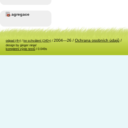
agregace
2004—26 /
Ochrana osobních údajů
/
odpad
(4+)
/
ke schválení
(140+)
/
design by ginger ninja!
kompletní výpis testů
/ 0.049s