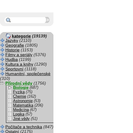
kategorie
(19139)
Jazyky
(2110)
Geografie
(1805)
Historie
(1153)
Filmy a seriály
(5376)
Hudba
(1199)
Kultura a knihy
(1290)
Sportovní
(1118)
Humanitní, společenské
(310)
Přírodní vědy
(1756)
Biologie
(687)
Fyzika
(75)
Chemie
(162)
Astronomie
(53)
Matematika
(206)
Medicína
(67)
Logika
(57)
Jiné vědy
(51)
Počítače a technika
(847)
Ostatní
(2175)