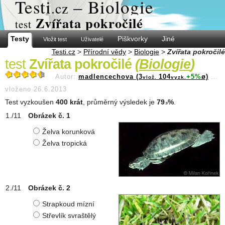
Test
i
– Biologie
.cz
Zvířata pokročilé
test
Testy
Piškvorky
Jiné
Vložit test
Uživatelé
Testi.cz
>
Přírodní vědy
>
Biologie
>
Zvířata pokročilé
test
Zvířata pokročilé
(
Biologie
)
Autor:
madlencechova (3
104
+5%
ø)
...
vlož.
vyzk.
vloženo 26.6.2013
Test vyzkoušen
400 krát
, průměrný výsledek je
79
%
.
.9
Obrázek č. 1
Želva korunková
Želva tropická
Obrázek č. 2
Strapkoud mízní
Střevlík svraštělý