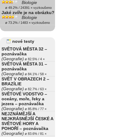
Biologie
ø 49.2% / 24391 × vyzkoušeno
Jaké zvíře je na obrázku?
Biologie
ø 73.2% / 1483 × vyzkoušeno
nové testy
SVĚTOVÁ MĚSTA 32 –
poznávačka
(Geografie)
ø 82.5% / 4 ×
SVĚTOVÁ MĚSTA 31 –
poznávačka
(Geografie)
ø 84.1% / 58 ×
SVĚT V OBRAZECH 2 –
BRAZÍLIE
(Geografie)
ø 82.7% / 63 ×
SVĚTOVÉ VODSTVO –
oceány, moře, řeky a
jezera – poznávačka
(Geografie)
ø 85.8% / 77 ×
NEJZNÁMĚJŠÍ A
NEJKRÁSNĚJŠÍ ČESKÉ A
SVĚTOVÉ HORY A
POHOŘÍ – poznávačka
(Geografie)
ø 83.6% / 81 ×