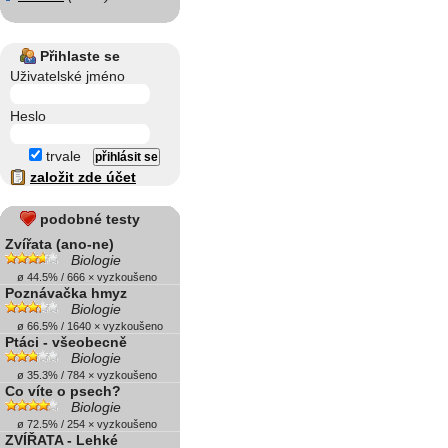
Přihlaste se
Uživatelské jméno
Heslo
trvale
založit zde účet
podobné testy
Zvířata (ano-ne)
Biologie
ø 44.5% / 666 × vyzkoušeno
Poznávačka hmyz
Biologie
ø 66.5% / 1640 × vyzkoušeno
Ptáci - všeobecně
Biologie
ø 35.3% / 784 × vyzkoušeno
Co víte o psech?
Biologie
ø 72.5% / 254 × vyzkoušeno
ZVÍŘATA - Lehké