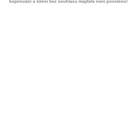
kopírování a šíření bez souhlasu majitele není povoleno!