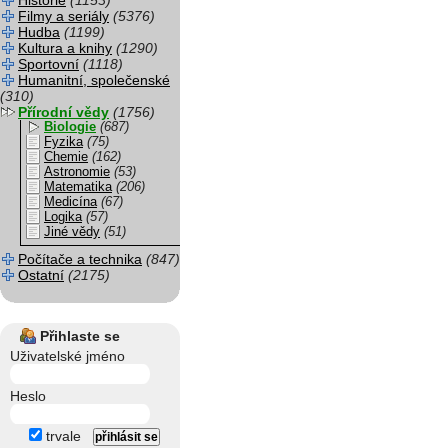
Historie
(1153)
Filmy a seriály
(5376)
Hudba
(1199)
Kultura a knihy
(1290)
Sportovní
(1118)
Humanitní, společenské
(310)
Přírodní vědy
(1756)
Biologie
(687)
Fyzika
(75)
Chemie
(162)
Astronomie
(53)
Matematika
(206)
Medicína
(67)
Logika
(57)
Jiné vědy
(51)
Počítače a technika
(847)
Ostatní
(2175)
Přihlaste se
Uživatelské jméno
Heslo
trvale