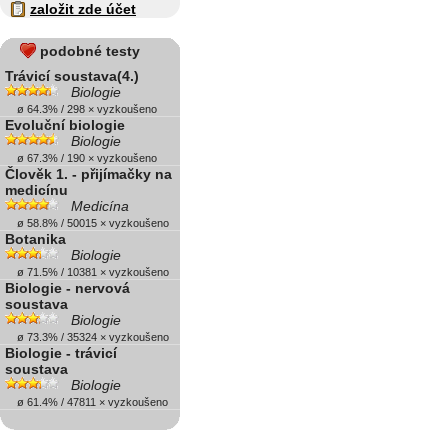
založit zde účet
podobné testy
Trávicí soustava(4.)
Biologie
ø 64.3% / 298 × vyzkoušeno
Evoluční biologie
Biologie
ø 67.3% / 190 × vyzkoušeno
Člověk 1. - přijímačky na
medicínu
Medicína
ø 58.8% / 50015 × vyzkoušeno
Botanika
Biologie
ø 71.5% / 10381 × vyzkoušeno
Biologie - nervová
soustava
Biologie
ø 73.3% / 35324 × vyzkoušeno
Biologie - trávicí
soustava
Biologie
ø 61.4% / 47811 × vyzkoušeno