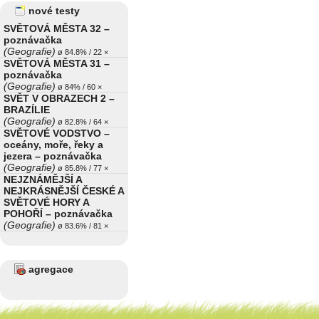
nové testy
SVĚTOVÁ MĚSTA 32 –
poznávačka
(Geografie)
ø 84.8% / 22 ×
SVĚTOVÁ MĚSTA 31 –
poznávačka
(Geografie)
ø 84% / 60 ×
SVĚT V OBRAZECH 2 –
BRAZÍLIE
(Geografie)
ø 82.8% / 64 ×
SVĚTOVÉ VODSTVO –
oceány, moře, řeky a
jezera – poznávačka
(Geografie)
ø 85.8% / 77 ×
NEJZNÁMĚJŠÍ A
NEJKRÁSNĚJŠÍ ČESKÉ A
SVĚTOVÉ HORY A
POHOŘÍ – poznávačka
(Geografie)
ø 83.6% / 81 ×
agregace