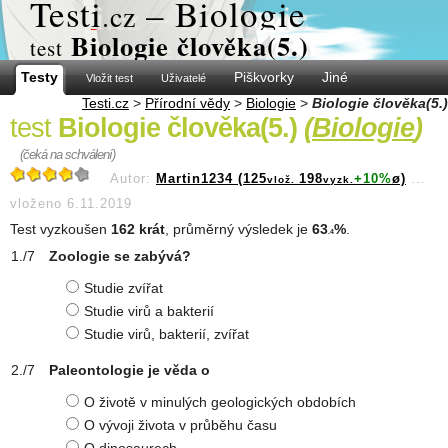
Test
i
– Biologie
.cz
Biologie člověka(5.)
test
Testy
Piškvorky
Jiné
Vložit test
Uživatelé
Testi.cz
>
Přírodní vědy
>
Biologie
>
Biologie člověka(5.)
test
Biologie člověka(5.)
(
Biologie
)
(čeká na schválení)
Autor:
Martin1234 (125
198
+10%
ø)
...
vlož.
vyzk.
vloženo 6.11.2019
Test vyzkoušen
162 krát
, průměrný výsledek je
63
%
.
.4
Zoologie se zabývá?
Studie zvířat
Studie virů a bakterií
Studie virů, bakterií, zvířat
Paleontologie je věda o
O životě v minulých geologických obdobích
O vývoji života v průběhu času