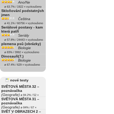
Ano/Ne
ø 63.7% / 1922 × vyzkoušeno
Skloňování podstatných
jmen
Čeština
ø 41.1% / 60756 × vyzkoušeno
Seriálové postavy - kam
která patří
Seriály
ø 57.8% / 24443 × vyzkoušeno
plemena psů (obrázky)
Biologie
ø 83% / 3992 × vyzkoušeno
Dinosauři(7.)
Biologie
ø 67.4% / 629 × vyzkoušeno
nové testy
SVĚTOVÁ MĚSTA 32 –
poznávačka
(Geografie)
ø 84.2% / 52 ×
SVĚTOVÁ MĚSTA 31 –
poznávačka
(Geografie)
ø 84% / 67 ×
SVĚT V OBRAZECH 2 –