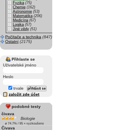
Fyzika
(75)
Chemie
(162)
Astronomie
(53)
Matematika
(206)
Medicína
(67)
Logika
(57)
Jiné vědy
(51)
Počítače a technika
(847)
Ostatní
(2175)
Přihlaste se
Uživatelské jméno
Heslo
trvale
založit zde účet
podobné testy
čivava
Biologie
ø 74.7% / 95 × vyzkoušeno
Čivava