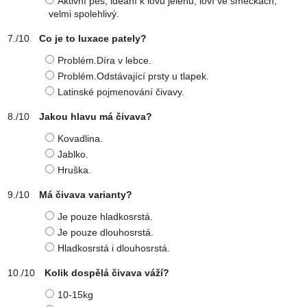
Aktivní pes, ideání k lovu jelenů, loví ve smečkách,
velmi spolehlivý.
Co je to luxace pately?
Problém.Díra v lebce.
Problém.Odstávající prsty u tlapek.
Latinské pojmenování čivavy.
Jakou hlavu má čivava?
Kovadlina.
Jablko.
Hruška.
Má čivava varianty?
Je pouze hladkosrstá.
Je pouze dlouhosrstá.
Hladkosrstá i dlouhosrstá.
Kolik dospělá čivava váží?
10-15kg