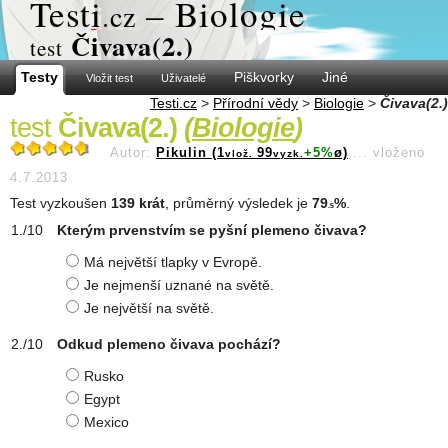
Test
i
– Biologie
.cz
Čivava(2.)
test
Testy
Piškvorky
Jiné
Vložit test
Uživatelé
Testi.cz
>
Přírodní vědy
>
Biologie
>
Čivava(2.)
test
Čivava(2.)
(
Biologie
)
Autor:
Pikulin (1
99
+5%
ø)
...
vloženo
vlož.
vyzk.
4.7.2013
Test vyzkoušen
139 krát
, průměrný výsledek je
79
%
.
.5
Kterým prvenstvím se pyšní plemeno čivava?
Má největší tlapky v Evropě.
Je nejmenší uznané na světě.
Je největší na světě.
Odkud plemeno čivava pochází?
Rusko
Egypt
Mexico