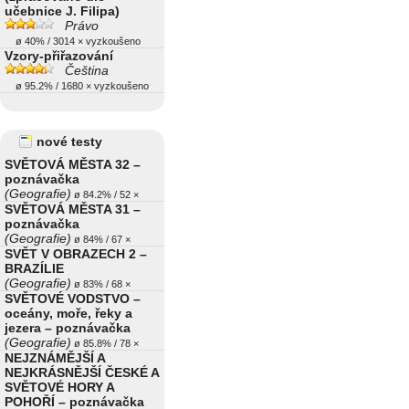
učebnice J. Filipa)
Právo
ø 40% / 3014 × vyzkoušeno
Vzory-přiřazování
Čeština
ø 95.2% / 1680 × vyzkoušeno
nové testy
SVĚTOVÁ MĚSTA 32 –
poznávačka
(Geografie)
ø 84.2% / 52 ×
SVĚTOVÁ MĚSTA 31 –
poznávačka
(Geografie)
ø 84% / 67 ×
SVĚT V OBRAZECH 2 –
BRAZÍLIE
(Geografie)
ø 83% / 68 ×
SVĚTOVÉ VODSTVO –
oceány, moře, řeky a
jezera – poznávačka
(Geografie)
ø 85.8% / 78 ×
NEJZNÁMĚJŠÍ A
NEJKRÁSNĚJŠÍ ČESKÉ A
SVĚTOVÉ HORY A
POHOŘÍ – poznávačka