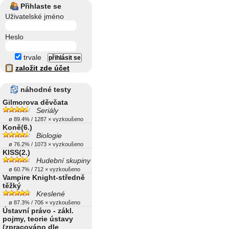
Přihlaste se
Uživatelské jméno
Heslo
trvale
založit zde účet
náhodné testy
Gilmorova děvčata
Seriály
ø 89.4% / 1287 × vyzkoušeno
Koně(6.)
Biologie
ø 76.2% / 1073 × vyzkoušeno
KISS(2.)
Hudební skupiny
ø 60.7% / 712 × vyzkoušeno
Vampire Knight-středně
těžký
Kreslené
ø 87.3% / 706 × vyzkoušeno
Ústavní právo - zákl.
pojmy, teorie ústavy
(zpracováno dle