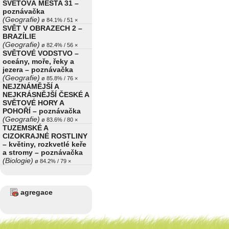
SVĚTOVÁ MĚSTA 31 –
poznávačka
(Geografie)
ø 84.1% / 51 ×
SVĚT V OBRAZECH 2 –
BRAZÍLIE
(Geografie)
ø 82.4% / 56 ×
SVĚTOVÉ VODSTVO –
oceány, moře, řeky a
jezera – poznávačka
(Geografie)
ø 85.8% / 76 ×
NEJZNÁMĚJŠÍ A
NEJKRÁSNĚJŠÍ ČESKÉ A
SVĚTOVÉ HORY A
POHOŘÍ – poznávačka
(Geografie)
ø 83.6% / 80 ×
TUZEMSKÉ A
CIZOKRAJNÉ ROSTLINY
– květiny, rozkvetlé keře
a stromy – poznávačka
(Biologie)
ø 84.2% / 79 ×
agregace