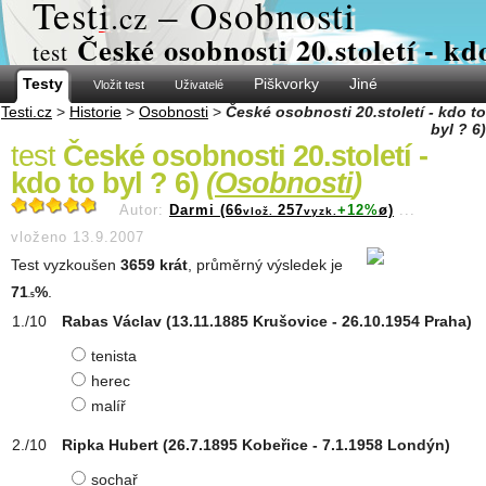
Test
i
– Osobnosti
.cz
České osobnosti 20.století - kdo
test
Testy
Piškvorky
Jiné
Vložit test
Uživatelé
Testi.cz
>
Historie
>
Osobnosti
>
České osobnosti 20.století - kdo to
byl ? 6)
test
České osobnosti 20.století -
kdo to byl ? 6)
(
Osobnosti
)
Autor:
Darmi (66
257
+12%
ø)
...
vlož.
vyzk.
vloženo 13.9.2007
Test vyzkoušen
3659 krát
, průměrný výsledek je
71
%
.
.5
Rabas Václav (13.11.1885 Krušovice - 26.10.1954 Praha)
tenista
herec
malíř
Ripka Hubert (26.7.1895 Kobeřice - 7.1.1958 Londýn)
sochař