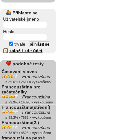
Přihlaste se
Uživatelské jméno
Heslo
trvale
založit zde účet
podobné testy
Časování sloves
Francouzština
ø 89.6% / 2611 × vyzkoušeno
Francouzština pro
začátečníky
Francouzština
ø 79.9% / 14370 × vyzkoušeno
Francouzština(střední)
Francouzština
ø 88.3% / 7652 × vyzkoušeno
Francouzština(2.)
Francouzština
ø 78.9% / 4526 × vyzkoušeno
francouzština passé