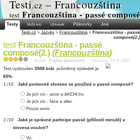
Test
i
– Francouzština
.cz
Francouzština - passé composé
test
Testy
Piškvorky
Jiné
Vložit test
Uživatelé
Testi.cz
>
Jazyky
>
Francouzština
>
Francouzština - passé
composé(2.)
test
Francouzština - passé
composé(2.)
(
Francouzština
)
Autor:
Fialka (
anonym
)
...
vloženo 10.9.2007
Test vyzkoušen
5508 krát
, průměrný výsledek je
65%
.
Jaké pomocné sloveso se používá u passé composé?
Je jich víc - avoir a &#234;tre.
Je jich víc - faire a aller.
Pouze avoir.
Jaké je správné participe passé (příčestí minulé) u
slovesa vouloir?
Vu.