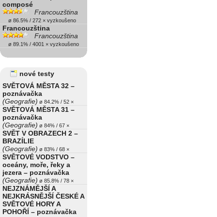
composé
Francouzština
ø 86.5% / 272 × vyzkoušeno
Francouzština
Francouzština
ø 89.1% / 4001 × vyzkoušeno
nové testy
SVĚTOVÁ MĚSTA 32 –
poznávačka
(Geografie)
ø 84.2% / 52 ×
SVĚTOVÁ MĚSTA 31 –
poznávačka
(Geografie)
ø 84% / 67 ×
SVĚT V OBRAZECH 2 –
BRAZÍLIE
(Geografie)
ø 83% / 68 ×
SVĚTOVÉ VODSTVO –
oceány, moře, řeky a
jezera – poznávačka
(Geografie)
ø 85.8% / 78 ×
NEJZNÁMĚJŠÍ A
NEJKRÁSNĚJŠÍ ČESKÉ A
SVĚTOVÉ HORY A
POHOŘÍ – poznávačka