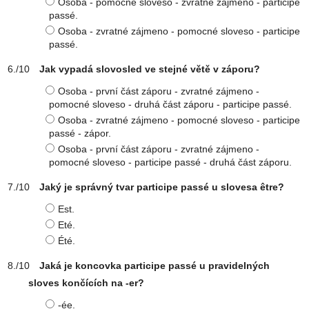
Osoba - pomocné sloveso - zvratné zájmeno - participe
passé.
Osoba - zvratné zájmeno - pomocné sloveso - participe
passé.
Jak vypadá slovosled ve stejné větě v záporu?
Osoba - první část záporu - zvratné zájmeno -
pomocné sloveso - druhá část záporu - participe passé.
Osoba - zvratné zájmeno - pomocné sloveso - participe
passé - zápor.
Osoba - první část záporu - zvratné zájmeno -
pomocné sloveso - participe passé - druhá část záporu.
Jaký je správný tvar participe passé u slovesa être?
Est.
Eté.
Été.
Jaká je koncovka participe passé u pravidelných
sloves končících na -er?
-ée.