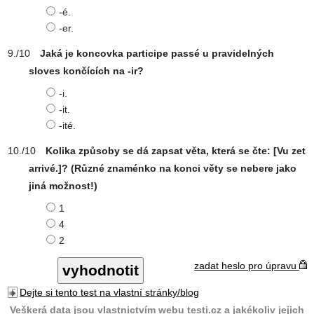
-é.
-er.
Jaká je koncovka participe passé u pravidelných
sloves končících na -ir?
-i.
-it.
-ité.
Kolika způsoby se dá zapsat věta, která se čte: [Vu zet
arrivé.]? (Různé znaménko na konci věty se nebere jako
jiná možnost!)
1
4
2
zadat heslo pro úpravu
Dejte si tento test na vlastní stránky/blog
Veškerá data jsou vlastnictvím webu testi.cz a jakékoliv jejich