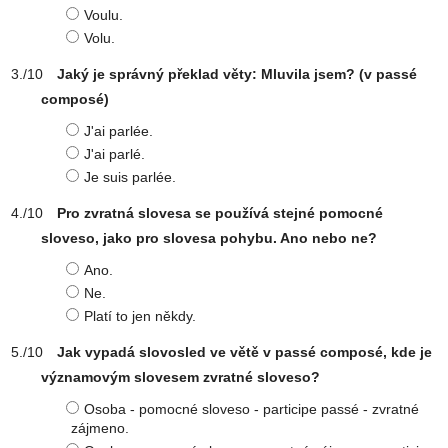
Voulu.
Volu.
Jaký je správný překlad věty: Mluvila jsem? (v passé
composé)
J'ai parlée.
J'ai parlé.
Je suis parlée.
Pro zvratná slovesa se používá stejné pomocné
sloveso, jako pro slovesa pohybu. Ano nebo ne?
Ano.
Ne.
Platí to jen někdy.
Jak vypadá slovosled ve větě v passé composé, kde je
významovým slovesem zvratné sloveso?
Osoba - pomocné sloveso - participe passé - zvratné
zájmeno.