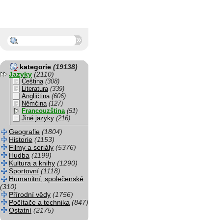
kategorie
(19138)
Jazyky
(2110)
Čeština
(308)
Literatura
(339)
Angličtina
(606)
Němčina
(127)
Francouzština
(51)
Jiné jazyky
(216)
Geografie
(1804)
Historie
(1153)
Filmy a seriály
(5376)
Hudba
(1199)
Kultura a knihy
(1290)
Sportovní
(1118)
Humanitní, společenské
(310)
Přírodní vědy
(1756)
Počítače a technika
(847)
Ostatní
(2175)