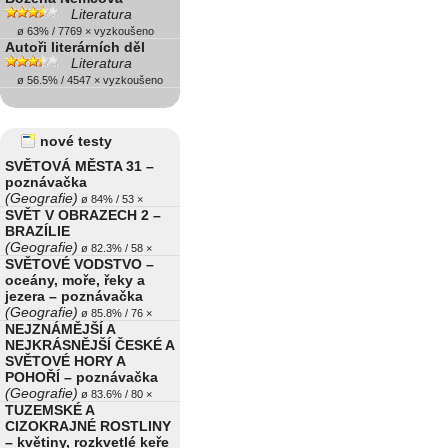
Literatura
ø 63% / 7769 × vyzkoušeno
Autoři literárních děl
Literatura
ø 56.5% / 4547 × vyzkoušeno
nové testy
SVĚTOVÁ MĚSTA 31 –
poznávačka
(Geografie)
ø 84% / 53 ×
SVĚT V OBRAZECH 2 –
BRAZÍLIE
(Geografie)
ø 82.3% / 58 ×
SVĚTOVÉ VODSTVO –
oceány, moře, řeky a
jezera – poznávačka
(Geografie)
ø 85.8% / 76 ×
NEJZNÁMĚJŠÍ A
NEJKRÁSNĚJŠÍ ČESKÉ A
SVĚTOVÉ HORY A
POHOŘÍ – poznávačka
(Geografie)
ø 83.6% / 80 ×
TUZEMSKÉ A
CIZOKRAJNÉ ROSTLINY
– květiny, rozkvetlé keře