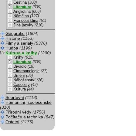
Čeština
(308)
Literatura
(339)
Angličtina
(606)
Němčina
(127)
Francouzština
(51)
Jiné jazyky
(216)
Geografie
(1804)
Historie
(1153)
Filmy a seriály
(5376)
Hudba
(1199)
Kultura a knihy
(1290)
Knihy
(615)
Literatura
(339)
Divadlo
(18)
Cimrmanologie
(27)
Umění
(36)
Náboženství
(26)
Časopisy
(43)
Kultura
(44)
Sportovní
(1118)
Humanitní, společenské
(310)
Přírodní vědy
(1756)
Počítače a technika
(847)
Ostatní
(2175)