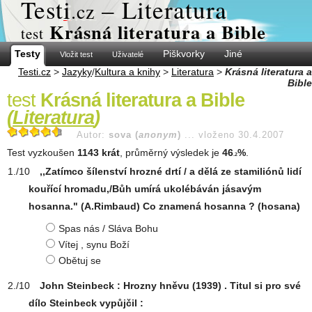
Test
i
– Literatura
.cz
Krásná literatura a Bible
test
Testy
Piškvorky
Jiné
Vložit test
Uživatelé
Testi.cz
>
Jazyky
/
Kultura a knihy
>
Literatura
>
Krásná literatura a
Bible
test
Krásná literatura a Bible
(
Literatura
)
Autor:
sova (
anonym
)
...
vloženo 30.4.2007
Test vyzkoušen
1143 krát
, průměrný výsledek je
46
%
.
.2
,,Zatímco šílenství hrozné drtí / a dělá ze stamiliónů lidí
kouřící hromadu,/Bůh umírá ukolébáván jásavým
hosanna." (A.Rimbaud) Co znamená hosanna ? (hosana)
Spas nás / Sláva Bohu
Vítej , synu Boží
Obětuj se
John Steinbeck : Hrozny hněvu (1939) . Titul si pro své
dílo Steinbeck vypůjčil :