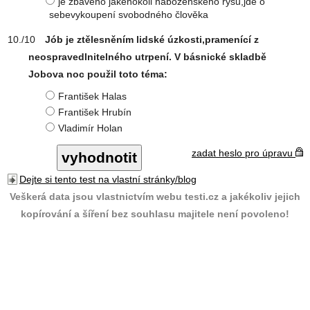
je zbaveno jakéhokoli náboženského rysu,jde o
sebevykoupení svobodného člověka
Jób je ztělesněním lidské úzkosti,pramenící z
neospravedlnitelného utrpení. V básnické skladbě
Jobova noc použil toto téma:
František Halas
František Hrubín
Vladimír Holan
zadat heslo pro úpravu
Dejte si tento test na vlastní stránky/blog
Veškerá data jsou vlastnictvím webu testi.cz a jakékoliv jejich
kopírování a šíření bez souhlasu majitele není povoleno!