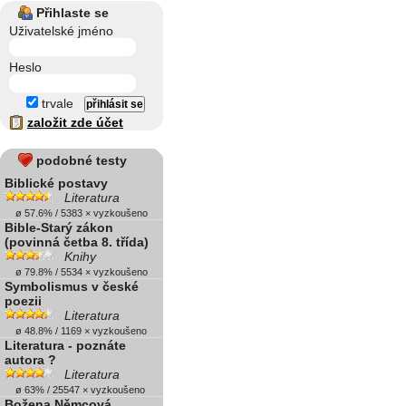
Přihlaste se
Uživatelské jméno
Heslo
trvale
založit zde účet
podobné testy
Biblické postavy
Literatura
ø 57.6% / 5383 × vyzkoušeno
Bible-Starý zákon
(povinná četba 8. třída)
Knihy
ø 79.8% / 5534 × vyzkoušeno
Symbolismus v české
poezii
Literatura
ø 48.8% / 1169 × vyzkoušeno
Literatura - poznáte
autora ?
Literatura
ø 63% / 25547 × vyzkoušeno
Božena Němcová