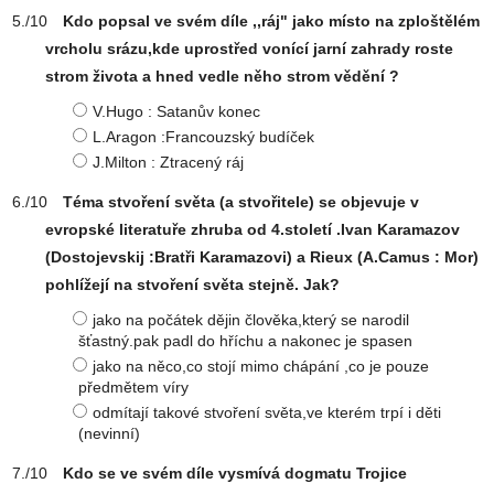
Kdo popsal ve svém díle ,,ráj" jako místo na zploštělém
vrcholu srázu,kde uprostřed vonící jarní zahrady roste
strom života a hned vedle něho strom vědění ?
V.Hugo : Satanův konec
L.Aragon :Francouzský budíček
J.Milton : Ztracený ráj
Téma stvoření světa (a stvořitele) se objevuje v
evropské literatuře zhruba od 4.století .Ivan Karamazov
(Dostojevskij :Bratři Karamazovi) a Rieux (A.Camus : Mor)
pohlížejí na stvoření světa stejně. Jak?
jako na počátek dějin člověka,který se narodil
šťastný.pak padl do hříchu a nakonec je spasen
jako na něco,co stojí mimo chápání ,co je pouze
předmětem víry
odmítají takové stvoření světa,ve kterém trpí i děti
(nevinní)
Kdo se ve svém díle vysmívá dogmatu Trojice