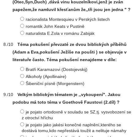
(Otec,Syn,Duch) ,dává vinu kouzelníkovi,jenž je zván
papežem,že namluvil křesťanům že,,tři jsou jen jedna " ?
racionalista Montesquieu v Perských listech
romantik John Keats v Pustině
naturalista E.Zola v románu Zabiják
Téma pokušení převzaté ze dvou biblických příběhů
(Adam a Eva,pokušení Ježíše na poušti ) se objevuje v
literatuře často. Téma pokušení nenajdeme v díle:
Bratři Karamazovi (Dostojevskij)
Alkoholy (Apollinaire)
Šibeniční písně (Morgenstern)
Velkým biblickým tématem je ,,vykoupení". Jakou
podobu má toto téma v Goethově Faustovi (2.díl) ?
je pojato ortodoxně v souladu se SZ,tj. vysvobození se
z otroctví hříchu
je pojato jako jakési konečné naplnění,kterého se
dostává tomu,kdo nepřestává toužit a nelituje námahy