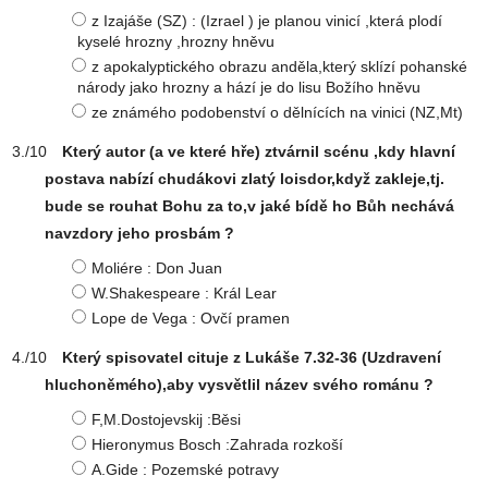
z Izajáše (SZ) : (Izrael ) je planou vinicí ,která plodí
kyselé hrozny ,hrozny hněvu
z apokalyptického obrazu anděla,který sklízí pohanské
národy jako hrozny a hází je do lisu Božího hněvu
ze známého podobenství o dělnících na vinici (NZ,Mt)
Který autor (a ve které hře) ztvárnil scénu ,kdy hlavní
postava nabízí chudákovi zlatý loisdor,když zakleje,tj.
bude se rouhat Bohu za to,v jaké bídě ho Bůh nechává
navzdory jeho prosbám ?
Moliére : Don Juan
W.Shakespeare : Král Lear
Lope de Vega : Ovčí pramen
Který spisovatel cituje z Lukáše 7.32-36 (Uzdravení
hluchoněmého),aby vysvětlil název svého románu ?
F,M.Dostojevskij :Běsi
Hieronymus Bosch :Zahrada rozkoší
A.Gide : Pozemské potravy