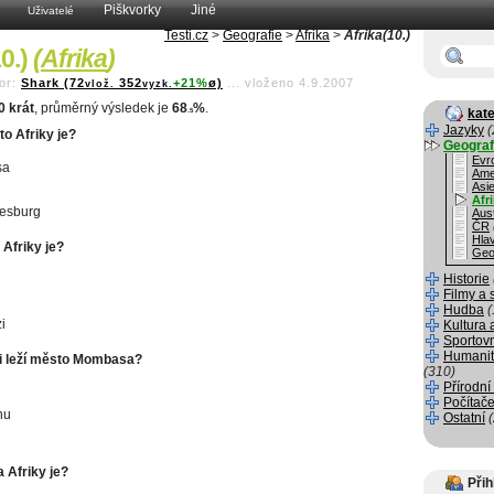
Piškvorky
Jiné
Uživatelé
Testi.cz
>
Geografie
>
Afrika
>
Afrika(10.)
10.)
(
Afrika
)
or:
Shark (72
352
+21%
ø)
...
vloženo 4.9.2007
vlož.
vyzk.
0 krát
, průměrný výsledek je
68
%
.
kate
.5
Jazyky
(
o Afriky je?
Geograf
Evr
sa
Ame
Asi
Afr
esburg
Aust
ČR
Hla
 Afriky je?
Geo
Historie
Filmy a 
Hudba
(
i
Kultura 
Sportov
Humanit
i leží město Mombasa?
(310)
Přírodní
Počítače
nu
Ostatní
i
 Afriky je?
Přih