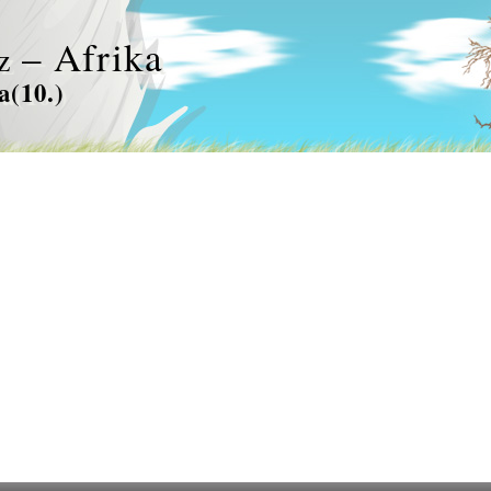
– Afrika
z
a(10.)