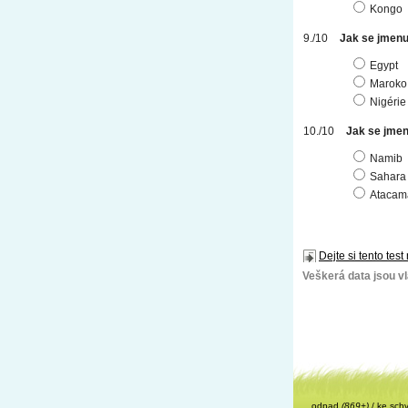
Kongo
Jak se jmenuj
Egypt
Maroko
Nigérie
Jak se jmen
Namib
Sahara
Atacam
Dejte si tento test
Veškerá data jsou vla
odpad
(869+)
/
ke sch