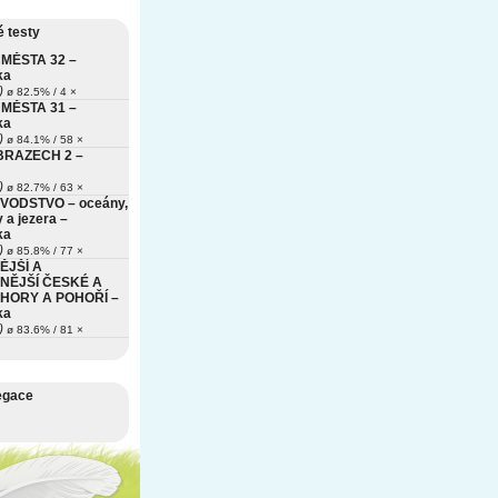
 testy
MĚSTA 32 –
ka
)
ø 82.5% / 4 ×
MĚSTA 31 –
ka
)
ø 84.1% / 58 ×
BRAZECH 2 –
)
ø 82.7% / 63 ×
VODSTVO – oceány,
 a jezera –
ka
)
ø 85.8% / 77 ×
ĚJŠÍ A
NĚJŠÍ ČESKÉ A
HORY A POHOŘÍ –
ka
)
ø 83.6% / 81 ×
egace