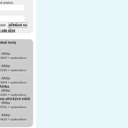
ké jméno
vale
t zde účet
obné testy
)
Afrika
3625 × vyzkoušeno
Afrika
5249 × vyzkoušeno
Afrika
3005 × vyzkoušeno
Afrika
Afrika
4392 × vyzkoušeno
ta afrických států
Afrika
5331 × vyzkoušeno
Afrika
4618 × vyzkoušeno