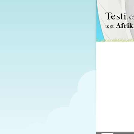
Test
i
.c
Afrik
test