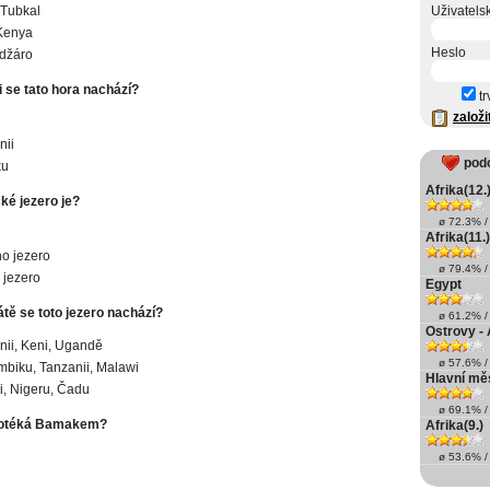
 Tubkal
Uživatels
Kenya
Heslo
džáro
i se tato hora nachází?
tr
založi
nii
pod
ku
Afrika(12.
cké jezero je?
ø 72.3% / 
Afrika(11.)
no jezero
ø 79.4% / 
 jezero
Egypt
tě se toto jezero nachází?
ø 61.2% / 
Ostrovy - 
nii, Keni, Ugandě
ø 57.6% / 
biku, Tanzanii, Malawi
Hlavní měs
ii, Nigeru, Čadu
ø 69.1% / 
rotéká Bamakem?
Afrika(9.)
ø 53.6% / 