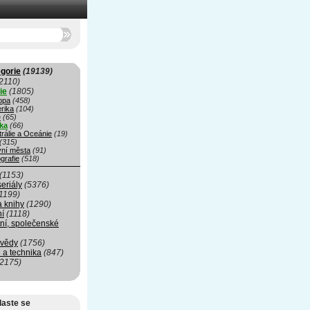
gorie
(19139)
2110)
ie
(1805)
opa
(458)
rika
(104)
e
(65)
ika
(66)
rálie a Oceánie
(19)
(315)
vní města
(91)
grafie
(518)
(1153)
seriály
(5376)
1199)
a knihy
(1290)
ní
(1118)
ní, společenské
 vědy
(1756)
 a technika
(847)
(2175)
laste se