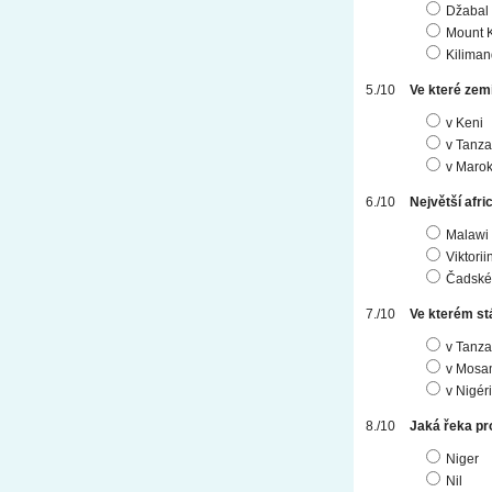
Džabal
Mount 
Kiliman
Ve které zem
v Keni
v Tanza
v Maro
Největší afri
Malawi
Viktorii
Čadské
Ve kterém stá
v Tanza
v Mosam
v Nigér
Jaká řeka p
Niger
Nil