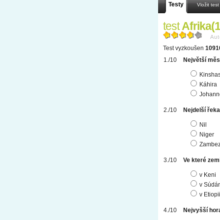
Testy
Vložit test
test
Afrika(
Aut
Test vyzkoušen
1091
Největší měst
Kinsha
Káhira
Johann
Nejdelší řeka
Nil
Niger
Zambez
Ve které zem
v Keni
v Súdá
v Etiopi
Nejvyšší hora