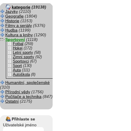
kategorie
(19138)
Jazyky
(2110)
Geografie
(1804)
Historie
(1153)
Filmy a seriály
(5376)
Hudba
(1199)
Kultura a knihy
(1290)
Sportovní
(1118)
Fotbal
(259)
Hokej
(172)
Letní sporty
(58)
Zimní sporty
(92)
Sportovci
(67)
Sport
(130)
Auta
(111)
Autoškola
(8)
Humanitní, společenské
(310)
Přírodní vědy
(1756)
Počítače a technika
(847)
Ostatní
(2175)
Přihlaste se
Uživatelské jméno