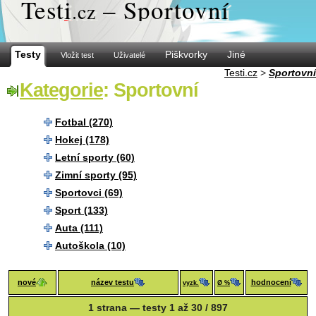
Test
i
– Sportovní
.cz
Testy
Piškvorky
Jiné
Vložit test
Uživatelé
Testi.cz
>
Sportovní
Kategorie
: Sportovní
Fotbal (270)
Hokej (178)
Letní sporty (60)
Zimní sporty (95)
Sportovci (69)
Sport (133)
Auta (111)
Autoškola (10)
nové
název testu
hodnocení
vyzk.
Ø %
1 strana — testy 1 až 30 / 897