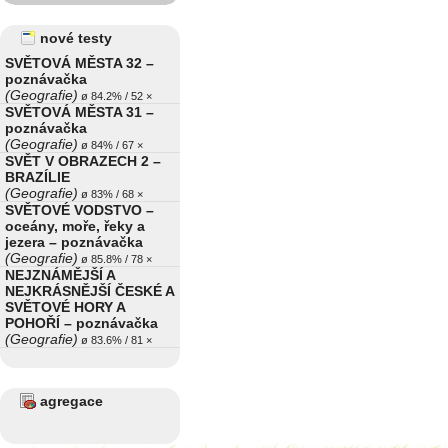
nové testy
SVĚTOVÁ MĚSTA 32 –
poznávačka
(Geografie)
ø 84.2% / 52 ×
SVĚTOVÁ MĚSTA 31 –
poznávačka
(Geografie)
ø 84% / 67 ×
SVĚT V OBRAZECH 2 –
BRAZÍLIE
(Geografie)
ø 83% / 68 ×
SVĚTOVÉ VODSTVO –
oceány, moře, řeky a
jezera – poznávačka
(Geografie)
ø 85.8% / 78 ×
NEJZNÁMĚJŠÍ A
NEJKRÁSNĚJŠÍ ČESKÉ A
SVĚTOVÉ HORY A
POHOŘÍ – poznávačka
(Geografie)
ø 83.6% / 81 ×
agregace