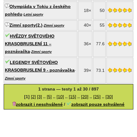
Olympiáda v Tokiu z českého
18×
50
pohledu
-
Letní sporty
Zimní sporty(2.)
40×
55
-
Zimní sporty
HVĚZDY SVĚTOVÉHO
KRASOBRUSLENÍ 11 –
36×
77.6
poznávačka
-
Zimní sporty
LEGENDY SVĚTOVÉHO
KRASOBRUSLENÍ 9 - poznávačka
39×
73.1
-
Zimní sporty
1 strana — testy 1 až 30 / 897
[1]
[2]
[3]
..
[5]
..
[10]
..
[15]
..
[20]
..
[25]
..
[30]
zobrazit i neschválené
/
zobrazit pouze schválené