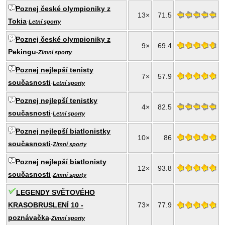
Poznej české olympioniky z
13×
71.5
Tokia
-
Letní sporty
Poznej české olympioniky z
9×
69.4
Pekingu
-
Zimní sporty
Poznej nejlepší tenisty
7×
57.9
současnosti
-
Letní sporty
Poznej nejlepší tenistky
4×
82.5
současnosti
-
Letní sporty
Poznej nejlepší biatlonistky
10×
86
současnosti
-
Zimní sporty
Poznej nejlepší biatlonisty
12×
93.8
současnosti
-
Zimní sporty
LEGENDY SVĚTOVÉHO
KRASOBRUSLENÍ 10 -
73×
77.9
poznávačka
-
Zimní sporty