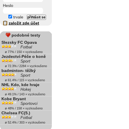
Heslo
trvale
založit zde účet
podobné testy
Slezsky FC Opava
Fotbal
ø 77% / 150 × vyzkoušeno
Jezdectví-Péče o koně
Sport
ø 72.3% / 2284 × vyzkoušeno
badminton- těžký
Sport
ø 61.4% / 115 × vyzkoušeno
NHL Kdo, kde hraje
Hokej
ø 49.1% / 143 × vyzkoušeno
Kobe Bryant
Sportovci
ø 48% / 158 × vyzkoušeno
Chelsea FC(5.)
Fotbal
ø 52.4% / 303 × vyzkoušeno