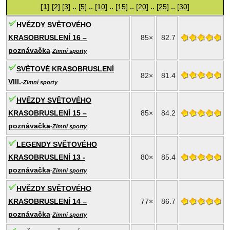
[1]
[2]
[3]
..
[5]
..
[10]
..
[15]
..
[20]
..
[25]
..
[30]
HVĚZDY SVĚTOVÉHO
KRASOBRUSLENÍ 16 –
85×
82.7
poznávačka
-
Zimní sporty
SVĚTOVÉ KRASOBRUSLENÍ
82×
81.4
VIII.
-
Zimní sporty
HVĚZDY SVĚTOVÉHO
KRASOBRUSLENÍ 15 –
85×
84.2
poznávačka
-
Zimní sporty
LEGENDY SVĚTOVÉHO
KRASOBRUSLENÍ 13 -
80×
85.4
poznávačka
-
Zimní sporty
HVĚZDY SVĚTOVÉHO
KRASOBRUSLENÍ 14 –
77×
86.7
poznávačka
-
Zimní sporty