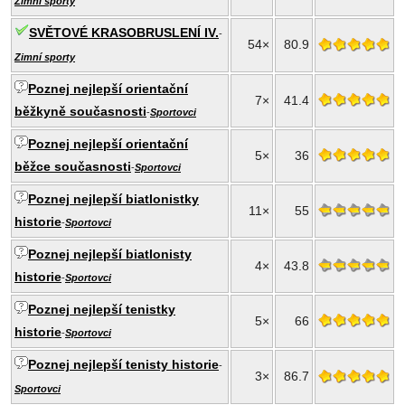
Zimní sporty
SVĚTOVÉ KRASOBRUSLENÍ IV.
-
54×
80.9
Zimní sporty
Poznej nejlepší orientační
7×
41.4
běžkyně současnosti
-
Sportovci
Poznej nejlepší orientační
5×
36
běžce současnosti
-
Sportovci
Poznej nejlepší biatlonistky
11×
55
historie
-
Sportovci
Poznej nejlepší biatlonisty
4×
43.8
historie
-
Sportovci
Poznej nejlepší tenistky
5×
66
historie
-
Sportovci
Poznej nejlepší tenisty historie
-
3×
86.7
Sportovci