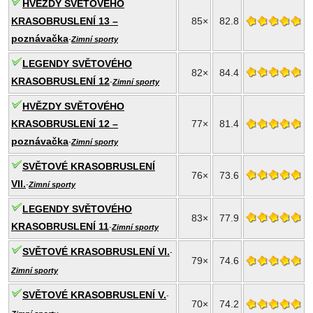
HVĚZDY SVĚTOVÉHO
KRASOBRUSLENÍ 13 –
85×
82.8
poznávačka
-
Zimní sporty
LEGENDY SVĚTOVÉHO
82×
84.4
KRASOBRUSLENÍ 12
-
Zimní sporty
HVĚZDY SVĚTOVÉHO
KRASOBRUSLENÍ 12 –
77×
81.4
poznávačka
-
Zimní sporty
SVĚTOVÉ KRASOBRUSLENÍ
76×
73.6
VII.
-
Zimní sporty
LEGENDY SVĚTOVÉHO
83×
77.9
KRASOBRUSLENÍ 11
-
Zimní sporty
SVĚTOVÉ KRASOBRUSLENÍ VI.
-
79×
74.6
Zimní sporty
SVĚTOVÉ KRASOBRUSLENÍ V.
-
70×
74.2