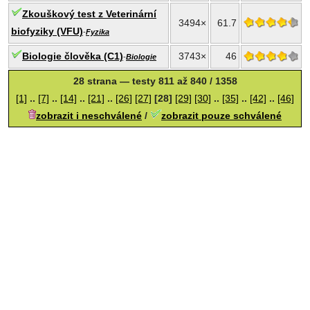
Zkouškový test z Veterinární
3494×
61.7
biofyziky (VFU)
-
Fyzika
Biologie člověka (C1)
3743×
46
-
Biologie
28 strana — testy 811 až 840 / 1358
[1]
..
[7]
..
[14]
..
[21]
..
[26]
[27]
[28]
[29]
[30]
..
[35]
..
[42]
..
[46]
zobrazit i neschválené
/
zobrazit pouze schválené