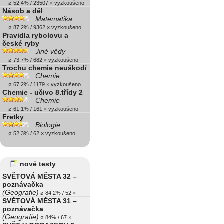
ø 52.4% / 23507 × vyzkoušeno
Násob a děl
Matematika
ø 87.2% / 9362 × vyzkoušeno
Pravidla rybolovu a
české ryby
Jiné vědy
ø 73.7% / 682 × vyzkoušeno
Trochu chemie neuškodí
Chemie
ø 67.2% / 1179 × vyzkoušeno
Chemie - učivo 8.třídy 2
Chemie
ø 61.1% / 161 × vyzkoušeno
Fretky
Biologie
ø 52.3% / 62 × vyzkoušeno
nové testy
SVĚTOVÁ MĚSTA 32 –
poznávačka
(Geografie)
ø 84.2% / 52 ×
SVĚTOVÁ MĚSTA 31 –
poznávačka
(Geografie)
ø 84% / 67 ×