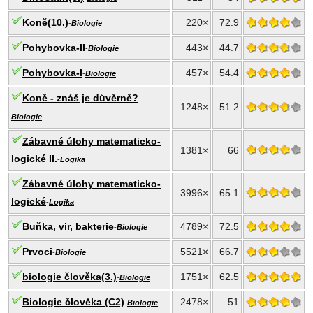
Koně(10.)
220×
72.9
-
Biologie
Pohybovka-II
443×
44.7
-
Biologie
Pohybovka-I
457×
54.4
-
Biologie
Koně - znáš je důvěrně?
-
1248×
51.2
Biologie
Zábavné úlohy matematicko-
1381×
66
logické II.
-
Logika
Zábavné úlohy matematicko-
3996×
65.1
logické
-
Logika
Buňka, vir, bakterie
4789×
72.5
-
Biologie
Prvoci
5521×
66.7
-
Biologie
biologie člověka(3.)
1751×
62.5
-
Biologie
Biologie člověka (C2)
2478×
51
-
Biologie