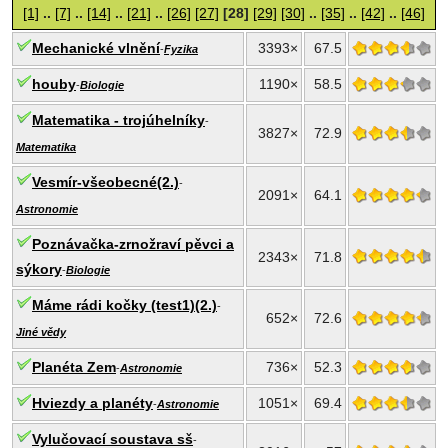
[1]
..
[7]
..
[14]
..
[21]
..
[26]
[27]
[28]
[29]
[30]
..
[35]
..
[42]
..
[46]
Mechanické vlnění
3393×
67.5
-
Fyzika
houby
1190×
58.5
-
Biologie
Matematika - trojúhelníky
-
3827×
72.9
Matematika
Vesmír-všeobecné(2.)
-
2091×
64.1
Astronomie
Poznávačka-zrnožraví pěvci a
2343×
71.8
sýkory
-
Biologie
Máme rádi kočky (test1)(2.)
-
652×
72.6
Jiné vědy
Planéta Zem
736×
52.3
-
Astronomie
Hviezdy a planéty
1051×
69.4
-
Astronomie
Vylučovací soustava sš
-