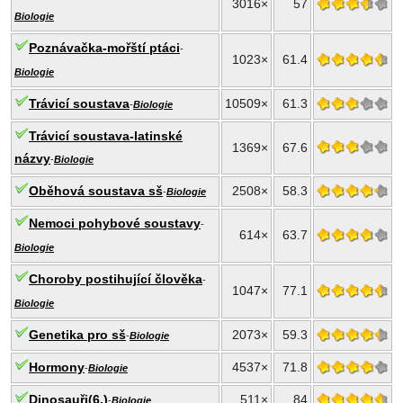
3016×
57
Biologie
Poznávačka-mořští ptáci
-
1023×
61.4
Biologie
Trávicí soustava
10509×
61.3
-
Biologie
Trávicí soustava-latinské
1369×
67.6
názvy
-
Biologie
Oběhová soustava sš
2508×
58.3
-
Biologie
Nemoci pohybové soustavy
-
614×
63.7
Biologie
Choroby postihující člověka
-
1047×
77.1
Biologie
Genetika pro sš
2073×
59.3
-
Biologie
Hormony
4537×
71.8
-
Biologie
Dinosauři(6.)
511×
84
-
Biologie