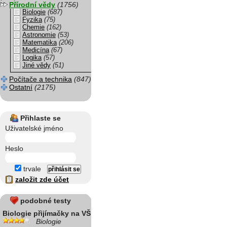
Přírodní vědy
(1756)
Biologie
(687)
Fyzika
(75)
Chemie
(162)
Astronomie
(53)
Matematika
(206)
Medicína
(67)
Logika
(57)
Jiné vědy
(51)
Počítače a technika
(847)
Ostatní
(2175)
Přihlaste se
Uživatelské jméno
Heslo
trvale
založit zde účet
podobné testy
Biologie přijímačky na VŠ
Biologie