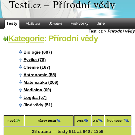
Test
i
– Přírodní vědy
.cz
Testy
Piškvorky
Jiné
Vložit test
Uživatelé
Testi.cz
>
Přírodní vědy
Kategorie
: Přírodní vědy
Biologie (687)
Fyzika (78)
Chemie (167)
Astronomie (55)
Matematika (206)
Medicína (69)
Logika (57)
Jiné vědy (51)
nové
název testu
hodnocení
vyzk.
Ø %
28 strana — testy 811 až 840 / 1358