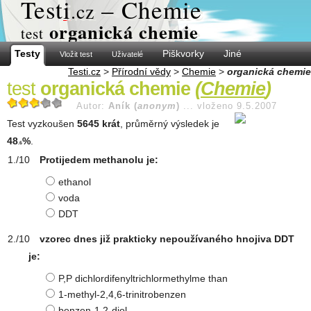
Test
i
– Chemie
.cz
organická chemie
test
Testy
Piškvorky
Jiné
Vložit test
Uživatelé
Testi.cz
>
Přírodní vědy
>
Chemie
>
organická chemie
test
organická chemie
(
Chemie
)
Autor:
Aník (
anonym
)
...
vloženo 9.5.2007
Test vyzkoušen
5645 krát
, průměrný výsledek je
48
%
.
.6
Protijedem methanolu je:
ethanol
voda
DDT
vzorec dnes již prakticky nepoužívaného hnojiva DDT
je:
P,P dichlordifenyltrichlormethylme than
1-methyl-2,4,6-trinitrobenzen
benzen-1,2-diol