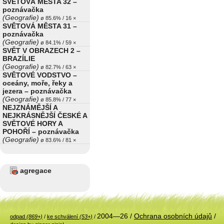
SVĚTOVÁ MĚSTA 32 –
poznávačka
(Geografie)
ø 85.6% / 16 ×
SVĚTOVÁ MĚSTA 31 –
poznávačka
(Geografie)
ø 84.1% / 59 ×
SVĚT V OBRAZECH 2 –
BRAZÍLIE
(Geografie)
ø 82.7% / 63 ×
SVĚTOVÉ VODSTVO –
oceány, moře, řeky a
jezera – poznávačka
(Geografie)
ø 85.8% / 77 ×
NEJZNÁMĚJŠÍ A
NEJKRÁSNĚJŠÍ ČESKÉ A
SVĚTOVÉ HORY A
POHOŘÍ – poznávačka
(Geografie)
ø 83.6% / 81 ×
agregace
2004—26 /
Ochrana osobních údajů
/
odpad
(869+)
/
ke schválení
(53+)
/