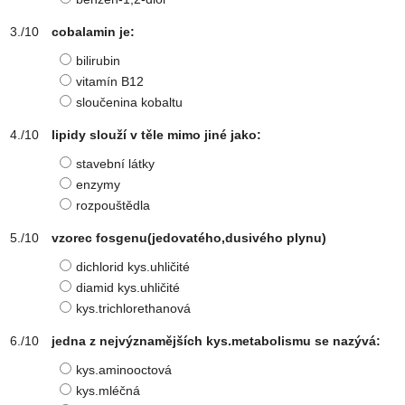
cobalamin je:
bilirubin
vitamín B12
sloučenina kobaltu
lipidy slouží v těle mimo jiné jako:
stavební látky
enzymy
rozpouštědla
vzorec fosgenu(jedovatého,dusivého plynu)
dichlorid kys.uhličité
diamid kys.uhličité
kys.trichlorethanová
jedna z nejvýznamějších kys.metabolismu se nazývá:
kys.aminooctová
kys.mléčná