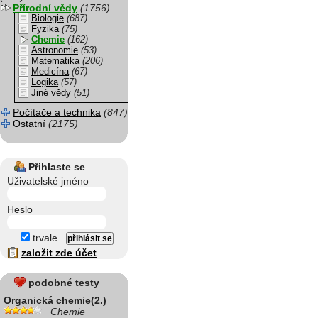
Přírodní vědy
(1756)
Biologie
(687)
Fyzika
(75)
Chemie
(162)
Astronomie
(53)
Matematika
(206)
Medicína
(67)
Logika
(57)
Jiné vědy
(51)
Počítače a technika
(847)
Ostatní
(2175)
Přihlaste se
Uživatelské jméno
Heslo
trvale
založit zde účet
podobné testy
Organická chemie(2.)
Chemie