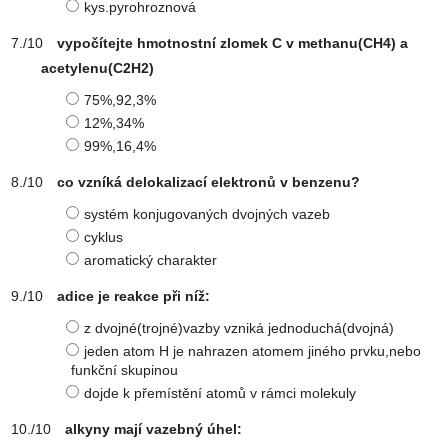
kys.pyrohroznová
vypočítejte hmotnostní zlomek C v methanu(CH4) a
acetylenu(C2H2)
75%,92,3%
12%,34%
99%,16,4%
co vzníká delokalizací elektronů v benzenu?
systém konjugovaných dvojných vazeb
cyklus
aromatický charakter
adice je reakce při níž:
z dvojné(trojné)vazby vzniká jednoduchá(dvojná)
jeden atom H je nahrazen atomem jiného prvku,nebo
funkční skupinou
dojde k přemístění atomů v rámci molekuly
alkyny mají vazebný úhel: