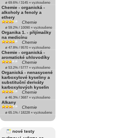
ø 69.6% / 3145 × vyzkoušeno
Chemie - organická -
alkoholy a fenoly a
ethery
Chemie
ø 59.2% / 10090 × vyzkoušeno
Organika 1. - přijímačky
na medicínu
Chemie
ø 47.8% / 9570 × vyzkoušeno
Chemie - organická -
aromatické uhlovodíky
Chemie
ø 53.2% / 5777 × vyzkoušeno
Organická - nenasycené
karboxylové kyseliny a
substituční deriváty
karboxylových kyselin
Chemie
ø 46.3% / 3687 × vyzkoušeno
Alkany
Chemie
ø 65.1% / 18228 × vyzkoušeno
nové testy