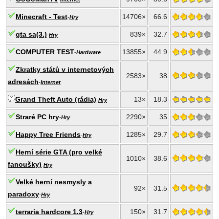
Minecraft - Test
14706×
66.6
-
Hry
gta sa(3.)
839×
32.7
-
Hry
COMPUTER TEST
13855×
44.9
-
Hardware
Zkratky států v internetových
2583×
38
adresách
-
Internet
Grand Theft Auto (rádia)
13×
18.3
-
Hry
Straré PC hry
2290×
35
-
Hry
Happy Tree Friends
1285×
29.7
-
Hry
Herní série GTA (pro velké
1010×
38.6
fanoušky)
-
Hry
Velké herní nesmysly a
92×
31.5
paradoxy
-
Hry
terraria hardcore 1.3
150×
31.7
-
Hry