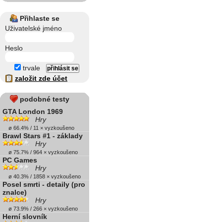
Přihlaste se
Uživatelské jméno
Heslo
trvale
založit zde účet
podobné testy
GTA London 1969
Hry
ø 66.4% / 11 × vyzkoušeno
Brawl Stars #1 - základy
Hry
ø 75.7% / 964 × vyzkoušeno
PC Games
Hry
ø 40.3% / 1858 × vyzkoušeno
Posel smrti - detaily (pro
znalce)
Hry
ø 73.9% / 266 × vyzkoušeno
Herní slovník