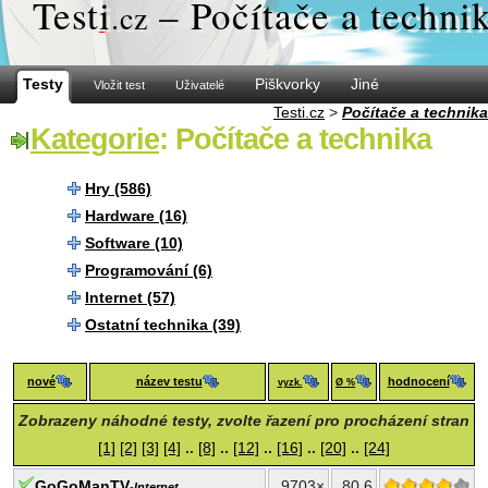
Test
i
– Počítače a techni
.cz
Testy
Piškvorky
Jiné
Vložit test
Uživatelé
Testi.cz
>
Počítače a technika
Kategorie
: Počítače a technika
Hry (586)
Hardware (16)
Software (10)
Programování (6)
Internet (57)
Ostatní technika (39)
nové
název testu
hodnocení
vyzk.
Ø %
Zobrazeny náhodné testy, zvolte řazení pro procházení stran
[1]
[2]
[3]
[4]
..
[8]
..
[12]
..
[16]
..
[20]
..
[24]
GoGoManTV
9703×
80.6
-
Internet