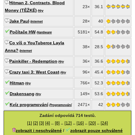
Hitman 2, Contracts, Blood
23×
36.1
Money (TĚŽKÉ)
-
Hry
Jake Paul
28×
40
-
Internet
Počítače HW
5181×
54.8
-
Hardware
Co víš o YouTuberce Layla
38×
28.5
Anna?
-
Internet
Painkiller - Redemption
36×
36.6
-
Hry
Crazy taxi 3: West Coast
96×
45.4
-
Hry
Hitman
766×
52.3
-
Hry
Drakensang
149×
53.6
-
Hry
Kvíz programování
2471×
42
-
Programování
Zadání odpovídá 714 testů.
[1]
[2]
[3]
[4]
..
[8]
..
[12]
..
[16]
..
[20]
..
[24]
zobrazit i neschválené
/
zobrazit pouze schválené