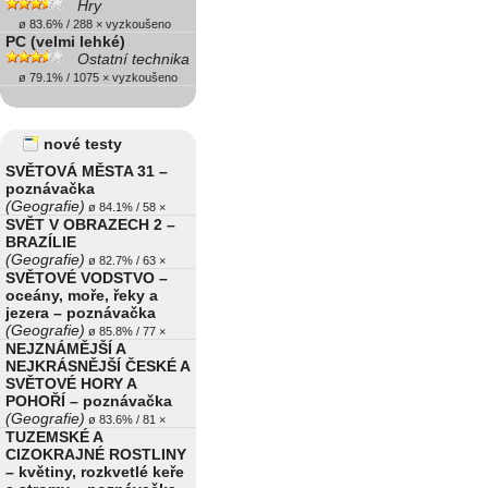
Hry
ø 83.6% / 288 × vyzkoušeno
PC (velmi lehké)
Ostatní technika
ø 79.1% / 1075 × vyzkoušeno
nové testy
SVĚTOVÁ MĚSTA 31 –
poznávačka
(Geografie)
ø 84.1% / 58 ×
SVĚT V OBRAZECH 2 –
BRAZÍLIE
(Geografie)
ø 82.7% / 63 ×
SVĚTOVÉ VODSTVO –
oceány, moře, řeky a
jezera – poznávačka
(Geografie)
ø 85.8% / 77 ×
NEJZNÁMĚJŠÍ A
NEJKRÁSNĚJŠÍ ČESKÉ A
SVĚTOVÉ HORY A
POHOŘÍ – poznávačka
(Geografie)
ø 83.6% / 81 ×
TUZEMSKÉ A
CIZOKRAJNÉ ROSTLINY
– květiny, rozkvetlé keře