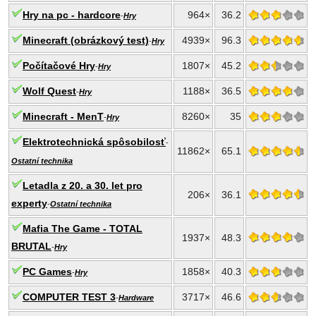
Hry na pc - hardcore
964×
36.2
-
Hry
Minecraft (obrázkový test)
4939×
96.3
-
Hry
Počítačové Hry
1807×
45.2
-
Hry
Wolf Quest
1188×
36.5
-
Hry
Minecraft - MenT
8260×
35
-
Hry
Elektrotechnická spôsobilosť
-
11862×
65.1
Ostatní technika
Letadla z 20. a 30. let pro
206×
36.1
experty
-
Ostatní technika
Mafia The Game - TOTAL
1937×
48.3
BRUTAL
-
Hry
PC Games
1858×
40.3
-
Hry
COMPUTER TEST 3
3717×
46.6
-
Hardware