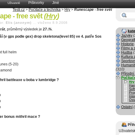
Piškvorky
Jiné
Uživatelé
Testi.cz
>
Počítače a technika
>
Hry
>
Runescape - free svět
pe - free svět
(
Hry
)
or:
Elis (
anonym
)
...
vloženo 8.9.2008
rát
, průměrný výsledek je
27
%
.
.1
kate
Jazyky
(
pší (v gps podle gex) drop skeletona(level 85) ve 4. patře Sos
Geograf
Historie
Filmy a 
 full helm
Hudba
(
Kultura 
Sportov
unes (5-20)
Humanit
(310)
diamond
Přírodní
Počítač
ithril battleaxe u boba v lumbridge ?
Hry
Har
Sof
Pro
p
Inte
Osta
p
p
Ostatní
er bonus mithril mace ?
Přih
Uživatels