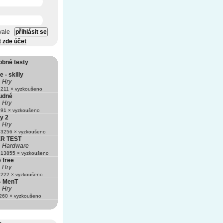
vale
t zde účet
obné testy
- skilly
Hry
211 × vyzkoušeno
ludné
Hry
91 × vyzkoušeno
ty 2
Hry
3256 × vyzkoušeno
R TEST
Hardware
13855 × vyzkoušeno
 free
Hry
222 × vyzkoušeno
 - MenT
Hry
60 × vyzkoušeno