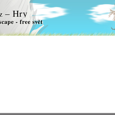
– Hry
z
cape - free svět