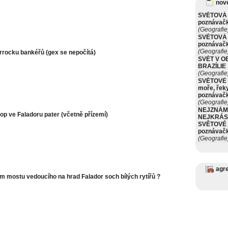
nové
SVĚTOVÁ 
poznávač
(Geografie
SVĚTOVÁ 
poznávač
(Geografie
arrocku bankéřů (gex se nepočítá)
SVĚT V O
BRAZÍLIE
(Geografie
SVĚTOVÉ 
moře, řeky
poznávač
(Geografie
NEJZNÁM
op ve Faladoru pater (včetně přízemí)
NEJKRÁS
SVĚTOVÉ 
poznávač
(Geografie
agr
lem mostu vedoucího na hrad Falador soch bílých rytířů ?