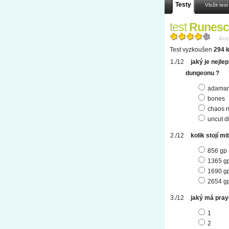
Testy
Vložit test
test
Runesca
Aut
Test vyzkoušen
294 k
jaký je nejle
dungeonu ?
adamant
bones
chaos r
uncut 
kolik stojí m
856 gp
1365 g
1690 g
2654 g
jaký má pray
1
2