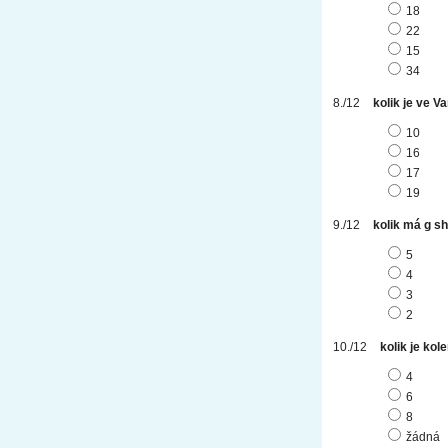
18
22
15
34
kolik je ve V
10
16
17
19
kolik má g sh
5
4
3
2
kolik je ko
4
6
8
žádná