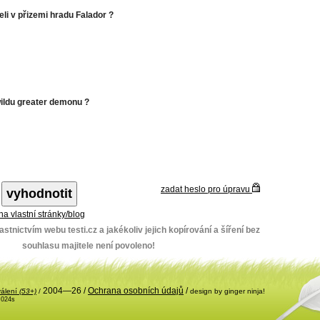
teli v přizemi hradu Falador ?
 wildu greater demonu ?
zadat heslo pro úpravu
 na vlastní stránky/blog
stnictvím webu testi.cz a jakékoliv jejich kopírování a šíření bez
souhlasu majitele není povoleno!
2004—26 /
Ochrana osobních údajů
/
válení
(53+)
/
design by ginger ninja!
.024s