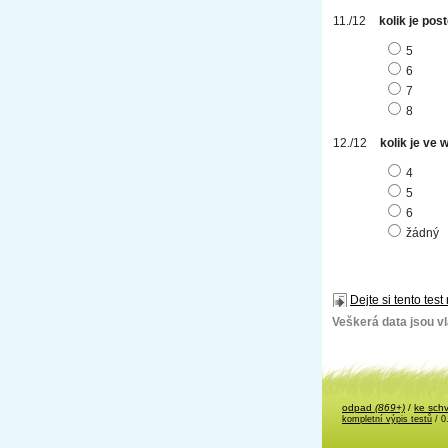
kolik je pos
5
6
7
8
kolik je ve
4
5
6
žádný
Dejte si tento test
Veškerá data jsou vla
odpad
(869+)
/
ke sch
kompletní výpis testů
/ 0