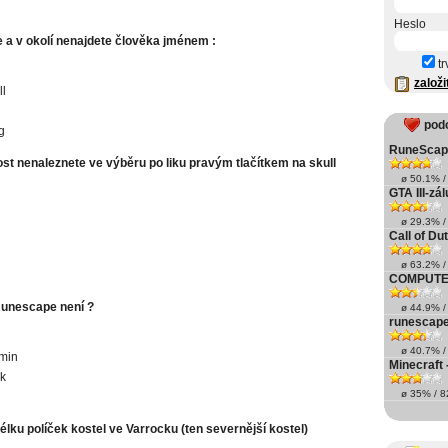
Heslo
 a v okolí nenajdete člověka jménem :
tr
založi
ll
pod
g
RuneScape 
st nenaleznete ve výběru po liku pravým tlačítkem na skull
ø 50.1% / 
GTA III-zá
ø 29.3% / 
Call of Du
ø 63.2% / 
COMPUTE
Runescape není ?
ø 44.9% / 
runescape
ø 40.7% / 
min
Minecraft
k
ø 35% / 82
élku políček kostel ve Varrocku (ten severnější kostel)