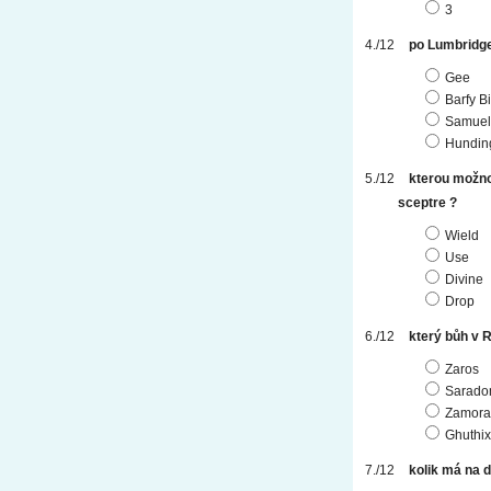
3
po Lumbridge
Gee
Barfy Bi
Samuel
Hundin
kterou možno
sceptre ?
Wield
Use
Divine
Drop
který bůh v 
Zaros
Sarado
Zamora
Ghuthix
kolik má na d