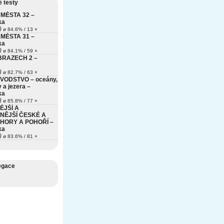
 testy
MĚSTA 32 –
ka
)
ø 84.6% / 13 ×
MĚSTA 31 –
ka
)
ø 84.1% / 59 ×
BRAZECH 2 –
)
ø 82.7% / 63 ×
VODSTVO – oceány,
 a jezera –
ka
)
ø 85.8% / 77 ×
ĚJŠÍ A
NĚJŠÍ ČESKÉ A
HORY A POHOŘÍ –
ka
)
ø 83.6% / 81 ×
egace