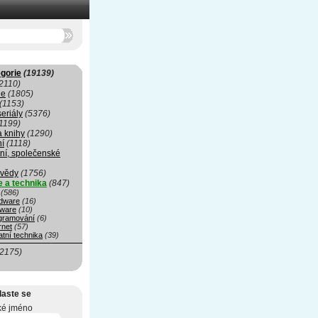
gorie
(19139)
2110)
ie
(1805)
(1153)
seriály
(5376)
1199)
a knihy
(1290)
ní
(1118)
ní, společenské
 vědy
(1756)
e a technika
(847)
(586)
dware
(16)
tware
(10)
gramování
(6)
rnet
(57)
tní technika
(39)
(2175)
laste se
ké jméno