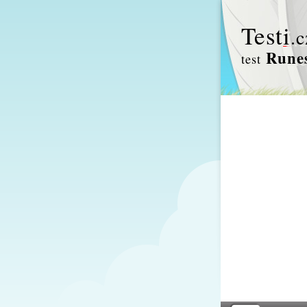
Test
i
.c
Runes
test