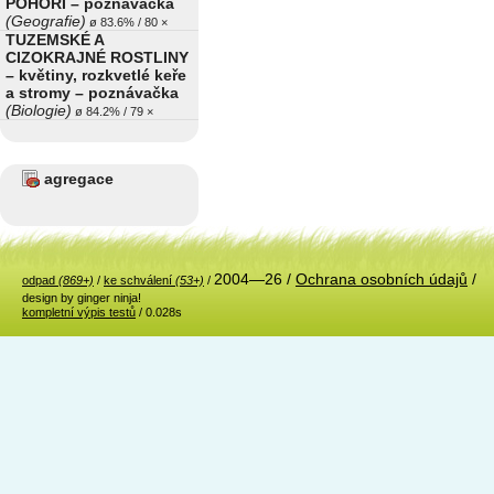
POHOŘÍ – poznávačka
(Geografie)
ø 83.6% / 80 ×
TUZEMSKÉ A
CIZOKRAJNÉ ROSTLINY
– květiny, rozkvetlé keře
a stromy – poznávačka
(Biologie)
ø 84.2% / 79 ×
agregace
2004—26 /
Ochrana osobních údajů
/
odpad
(869+)
/
ke schválení
(53+)
/
design by ginger ninja!
kompletní výpis testů
/ 0.028s