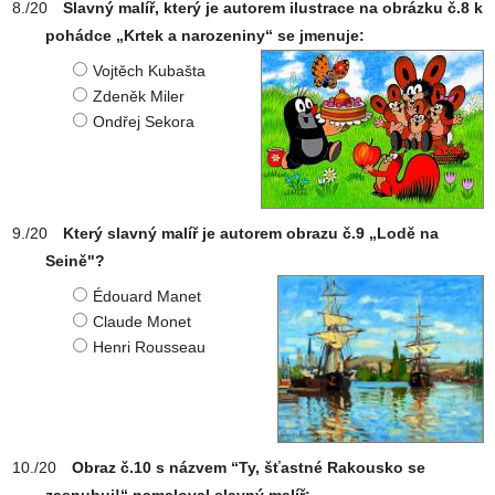
Slavný malíř, který je autorem ilustrace na obrázku č.8 k
pohádce „Krtek a narozeniny“ se jmenuje:
Vojtěch Kubašta
Zdeněk Miler
Ondřej Sekora
Který slavný malíř je autorem obrazu č.9 „Lodě na
Seině"?
Édouard Manet
Claude Monet
Henri Rousseau
Obraz č.10 s názvem “Ty, šťastné Rakousko se