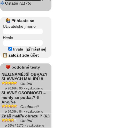
Ostatní
(2175)
Přihlaste se
Uživatelské jméno
Heslo
trvale
založit zde účet
podobné testy
NEJZNÁMĚJŠÍ OBRAZY
SLAVNÝCH MALÍŘŮ 8
Umění
ø 76.9% / 90 × vyzkoušeno
SLAVNÉ OSOBNOSTI –
mohly se potkat? 6 –
Ano/Ne
Osobnosti
ø 84.3% / 84 × vyzkoušeno
Znáš malíře obrazu ? (6.)
Umění
ø 55% / 3170 × vyzkoušeno