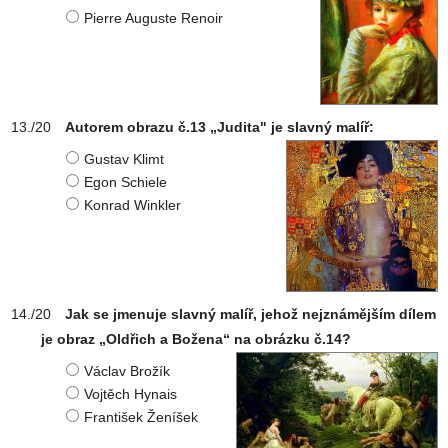
Pierre Auguste Renoir
Autorem obrazu č.13 „Judita" je slavný malíř:
Gustav Klimt
Egon Schiele
Konrad Winkler
Jak se jmenuje slavný malíř, jehož nejznámějším dílem
je obraz „Oldřich a Božena“ na obrázku č.14?
Václav Brožík
Vojtěch Hynais
František Ženíšek