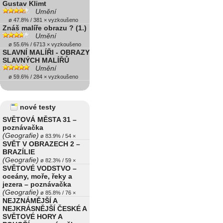
Gustav Klimt
Umění
ø 47.8% / 381 × vyzkoušeno
Znáš malíře obrazu ? (1.)
Umění
ø 55.6% / 6713 × vyzkoušeno
SLAVNÍ MALÍŘI - OBRAZY
SLAVNÝCH MALÍŘŮ
Umění
ø 59.6% / 284 × vyzkoušeno
nové testy
SVĚTOVÁ MĚSTA 31 –
poznávačka
(Geografie)
ø 83.9% / 54 ×
SVĚT V OBRAZECH 2 –
BRAZÍLIE
(Geografie)
ø 82.3% / 59 ×
SVĚTOVÉ VODSTVO –
oceány, moře, řeky a
jezera – poznávačka
(Geografie)
ø 85.8% / 76 ×
NEJZNÁMĚJŠÍ A
NEJKRÁSNĚJŠÍ ČESKÉ A
SVĚTOVÉ HORY A