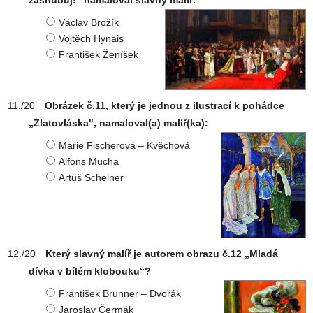
zasnubuj!“ namaloval slavný malíř:
Václav Brožík
Vojtěch Hynais
František Ženíšek
Obrázek č.11, který je jednou z ilustrací k pohádce
„Zlatovláska", namaloval(a) malíř(ka):
Marie Fischerová – Kvěchová
Alfons Mucha
Artuš Scheiner
Který slavný malíř je autorem obrazu č.12 „Mladá
dívka v bílém klobouku“?
František Brunner – Dvořák
Jaroslav Čermák