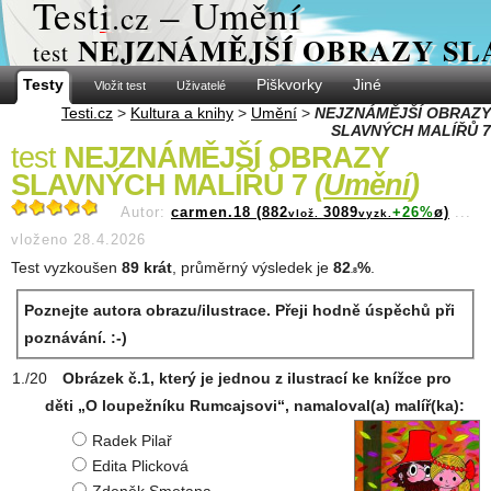
Test
i
– Umění
.cz
NEJZNÁMĚJŠÍ OBRAZY SL
test
Testy
Piškvorky
Jiné
Vložit test
Uživatelé
Testi.cz
>
Kultura a knihy
>
Umění
>
NEJZNÁMĚJŠÍ OBRAZY
SLAVNÝCH MALÍŘŮ 7
test
NEJZNÁMĚJŠÍ OBRAZY
SLAVNÝCH MALÍŘŮ 7
(
Umění
)
Autor:
carmen.18 (882
3089
+26%
ø)
...
vlož.
vyzk.
vloženo 28.4.2026
Test vyzkoušen
89 krát
, průměrný výsledek je
82
%
.
.8
Poznejte autora obrazu/ilustrace. Přeji hodně úspěchů při
poznávání. :-)
Obrázek č.1, který je jednou z ilustrací ke knížce pro
děti „O loupežníku Rumcajsovi“, namaloval(a) malíř(ka):
Radek Pilař
Edita Plicková