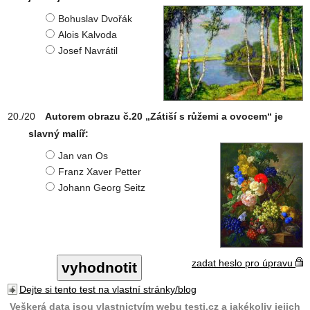
Bohuslav Dvořák
Alois Kalvoda
Josef Navrátil
Autorem obrazu č.20 „Zátiší s růžemi a ovocem“ je
slavný malíř:
Jan van Os
Franz Xaver Petter
Johann Georg Seitz
zadat heslo pro úpravu
Dejte si tento test na vlastní stránky/blog
Veškerá data jsou vlastnictvím webu testi.cz a jakékoliv jejich