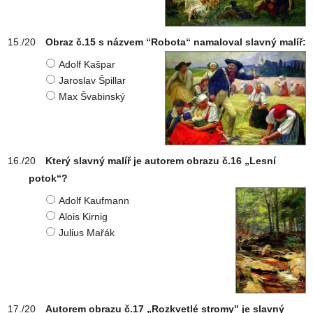
Obraz č.15 s názvem “Robota“ namaloval slavný malíř:
Adolf Kašpar
Jaroslav Špillar
Max Švabinský
Který slavný malíř je autorem obrazu č.16 „Lesní
potok“?
Adolf Kaufmann
Alois Kirnig
Julius Mařák
Autorem obrazu č.17 „Rozkvetlé stromy" je slavný