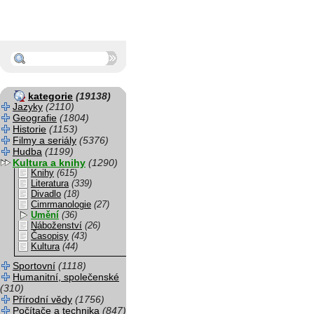
kategorie
(19138)
Jazyky
(2110)
Geografie
(1804)
Historie
(1153)
Filmy a seriály
(5376)
Hudba
(1199)
Kultura a knihy
(1290)
Knihy
(615)
Literatura
(339)
Divadlo
(18)
Cimrmanologie
(27)
Umění
(36)
Náboženství
(26)
Časopisy
(43)
Kultura
(44)
Sportovní
(1118)
Humanitní, společenské
(310)
Přírodní vědy
(1756)
Počítače a technika
(847)