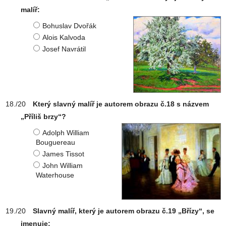
malíř:
Bohuslav Dvořák
Alois Kalvoda
Josef Navrátil
Který slavný malíř je autorem obrazu č.18 s názvem
„Příliš brzy“?
Adolph William
Bouguereau
James Tissot
John William
Waterhouse
Slavný malíř, který je autorem obrazu č.19 „Břízy“, se
jmenuje: