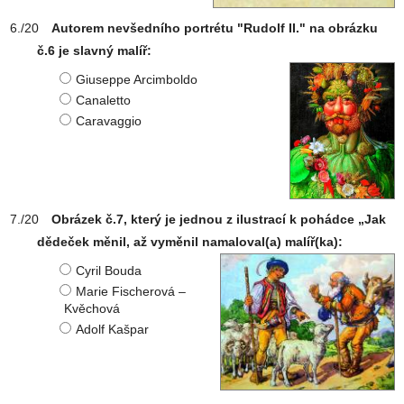
Autorem nevšedního portrétu "Rudolf II." na obrázku
č.6 je slavný malíř:
Giuseppe Arcimboldo
Canaletto
Caravaggio
Obrázek č.7, který je jednou z ilustrací k pohádce „Jak
dědeček měnil, až vyměnil namaloval(a) malíř(ka):
Cyril Bouda
Marie Fischerová –
Kvěchová
Adolf Kašpar