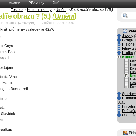
Piškvorky
Jiné
Uživatelé
Testi.cz
>
Kultura a knihy
>
Umění
>
Znáš malíře obrazu ? (5.)
líře obrazu ? (5.)
(
Umění
)
or:
Malba (
anonym
)
...
vloženo 22.6.2006
krát
, průměrný výsledek je
62
%
.
.8
kate
Jazyky
(
ě
Geograf
Historie
sco Goya
Filmy a 
ymus Bosh
Hudba
(
Kultura 
hagall
Kni
Lite
ostajem
Div
Cim
Um
o da Vinci
Náb
d Manet
Čas
Kult
ngelo Buonarroti
Sportov
Humanit
zimě
(310)
Přírodní
ada
Počítače
 Slavíček
Ostatní
orn
epelkou
Přih