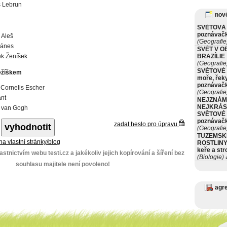
s Lebrun
nové
SVĚTOVÁ 
poznávač
 Aleš
(Geografie
Mánes
SVĚT V O
ek Ženíšek
BRAZÍLIE
(Geografie
SVĚTOVÉ 
ežíškem
moře, řeky
poznávač
 Cornelis Escher
(Geografie
nt
NEJZNÁM
NEJKRÁS
t van Gogh
SVĚTOVÉ 
poznávač
zadat heslo pro úpravu
(Geografie
TUZEMSK
 na vlastní stránky/blog
ROSTLINY 
keře a st
stnictvím webu testi.cz a jakékoliv jejich kopírování a šíření bez
(Biologie)
ø
souhlasu majitele není povoleno!
agr