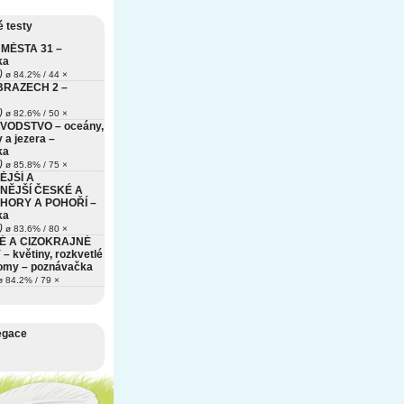
 testy
MĚSTA 31 –
ka
)
ø 84.2% / 44 ×
BRAZECH 2 –
)
ø 82.6% / 50 ×
VODSTVO – oceány,
 a jezera –
ka
)
ø 85.8% / 75 ×
ĚJŠÍ A
NĚJŠÍ ČESKÉ A
HORY A POHOŘÍ –
ka
)
ø 83.6% / 80 ×
É A CIZOKRAJNÉ
– květiny, rozkvetlé
romy – poznávačka
 84.2% / 79 ×
egace