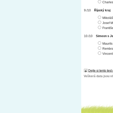
Charle
Řípský kraj
Mikoláš
Josef 
Františ
Simeon s J
Maurits
Rembra
Vincen
Dejte si tento test
Veškerá data jsou vla