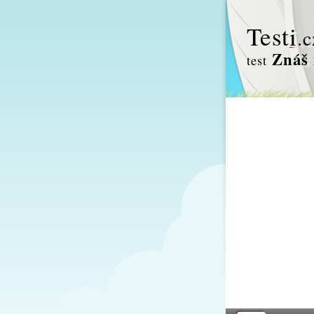
Test
i
.c
Znáš 
test