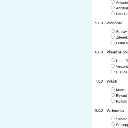
Antonio
Annibal
Paul G
Vodní had
Gustav 
Zdeněk
Fedor A
Pšeničné pol
Henri 
Vincen
Claude
Výkřik
Marcin
Edvard
Ppablo
Vertemnus
Sandro B
Giusep