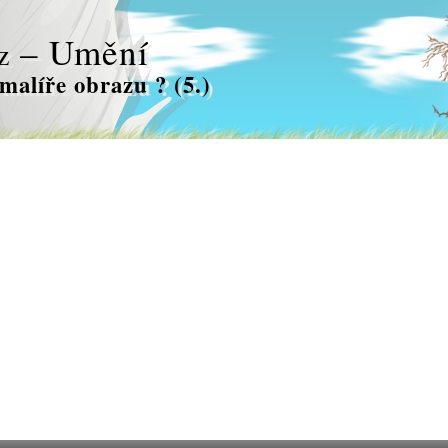
– Umění
z
malíře obrazu ? (5.)