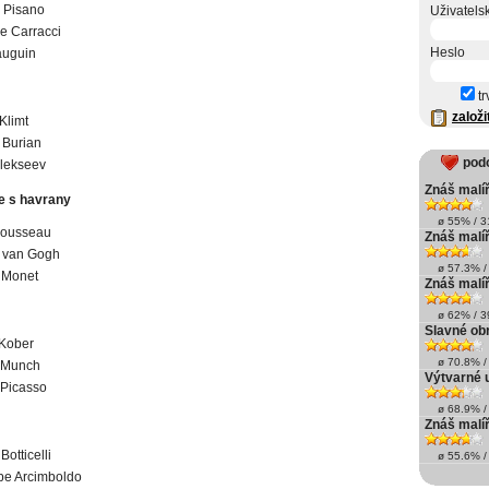
 Pisano
Uživatels
e Carracci
Heslo
auguin
tr
založi
Klimt
 Burian
pod
lekseev
Znáš malíř
e s havrany
ø 55% / 31
Rousseau
Znáš malíř
t van Gogh
ø 57.3% / 
 Monet
Znáš malíř
ø 62% / 39
Slavné ob
 Kober
ø 70.8% / 
 Munch
Výtvarné 
 Picasso
ø 68.9% / 
Znáš malíř
otticelli
ø 55.6% / 
pe Arcimboldo