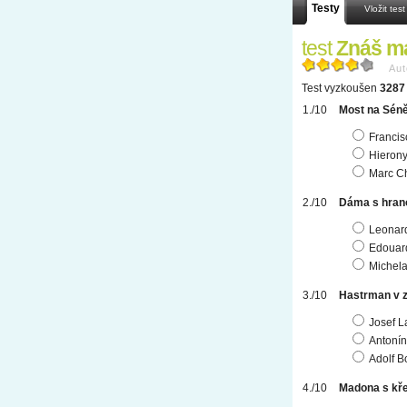
Testy
Vložit test
test
Znáš ma
Aut
Test vyzkoušen
3287 
Most na Sén
Franci
Hieron
Marc C
Dáma s hran
Leonard
Edouar
Michela
Hastrman v 
Josef L
Antonín
Adolf B
Madona s kř