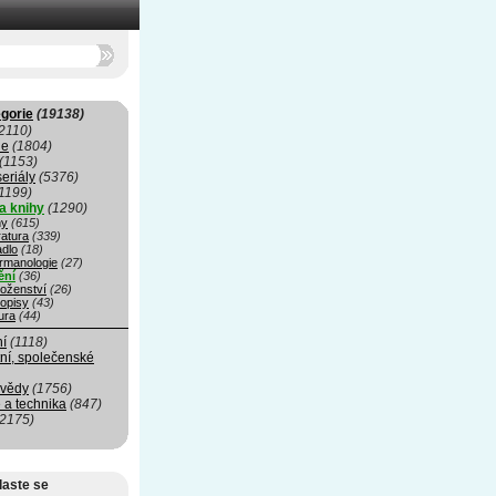
gorie
(19138)
2110)
ie
(1804)
(1153)
seriály
(5376)
1199)
a knihy
(1290)
hy
(615)
ratura
(339)
adlo
(18)
rmanologie
(27)
ění
(36)
oženství
(26)
opisy
(43)
ura
(44)
ní
(1118)
ní, společenské
 vědy
(1756)
 a technika
(847)
(2175)
laste se