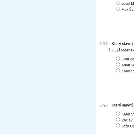
Josef 
Max Šv
Který slavný
č.5 „Záhořans
Cyril B
Adolf K
Karel S
Který slavný 
Karel S
Václav 
Joža U