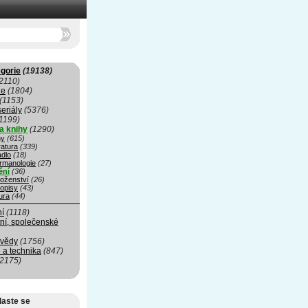
gorie
(19138)
2110)
ie
(1804)
(1153)
seriály
(5376)
1199)
a knihy
(1290)
hy
(615)
ratura
(339)
adlo
(18)
rmanologie
(27)
ění
(36)
oženství
(26)
opisy
(43)
ura
(44)
ní
(1118)
ní, společenské
 vědy
(1756)
 a technika
(847)
(2175)
laste se