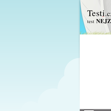
Test
i
.c
NEJZ
test