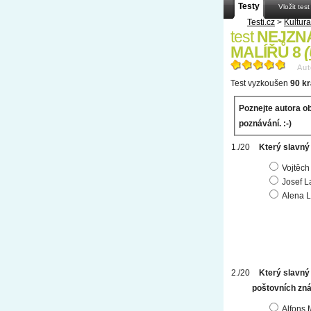
Testy
Vložit test
Testi.cz
>
Kultura
test
NEJZN
MALÍŘŮ 8
(
Aut
Test vyzkoušen
90 kr
Poznejte autora ob
poznávání. :-)
Který slavný 
Vojtěch
Josef L
Alena 
Který slavný
poštovních zná
Alfons