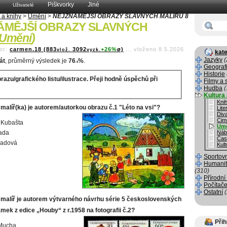
Piškvorky
Jiné
Uživatelé
 a knihy
>
Umění
>
NEJZNÁMĚJŠÍ OBRAZY SLAVNÝCH MALÍŘŮ 8
ÁMĚJŠÍ OBRAZY SLAVNÝCH
Umění
)
or:
carmen.18 (883
3092
+26%
ø)
...
vloženo 8.5.2026
vlož.
vyzk.
kate
Jazyky
(
át
, průměrný výsledek je
76
%
.
.9
Geograf
Historie
razu/grafického listu/ilustrace. Přeji hodně úspěchů při
Filmy a 
Hudba
(
Kultura 
Kni
malíř(ka) je autorem/autorkou obrazu č.1 "Léto na vsi"?
Lite
Div
Cim
 Kubašta
Um
ada
Náb
Čas
Ladová
Kult
Sportov
Humanit
(310)
Přírodní
Počítače
Ostatní
 malíř je autorem výtvarného návrhu série 5 československých
mek z edice „Houby“ z r.1958 na fotografii č.2?
Přih
 Mucha