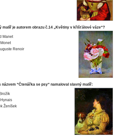
ý malíř je autorem obrazu č.14 „Květiny v křišťálové váze“?
d Manet
 Monet
Auguste Renoir
s názvem “Čtenářka se psy“ namaloval slavný malíř:
Brožík
 Hynais
ek Ženíšek