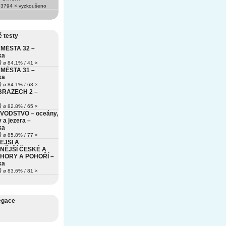
3794 × vyzkoušeno
 testy
MĚSTA 32 –
ka
)
ø 84.1% / 41 ×
MĚSTA 31 –
ka
)
ø 84.1% / 63 ×
BRAZECH 2 –
)
ø 82.8% / 65 ×
VODSTVO – oceány,
 a jezera –
ka
)
ø 85.8% / 77 ×
ĚJŠÍ A
NĚJŠÍ ČESKÉ A
HORY A POHOŘÍ –
ka
)
ø 83.6% / 81 ×
egace