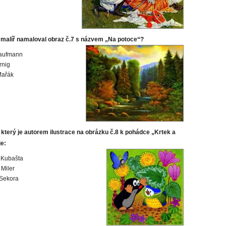
 malíř namaloval obraz č.7 s názvem „Na potoce“?
Kaufmann
rnig
Mařák
 který je autorem ilustrace na obrázku č.8 k pohádce „Krtek a
je:
 Kubašta
Miler
 Sekora