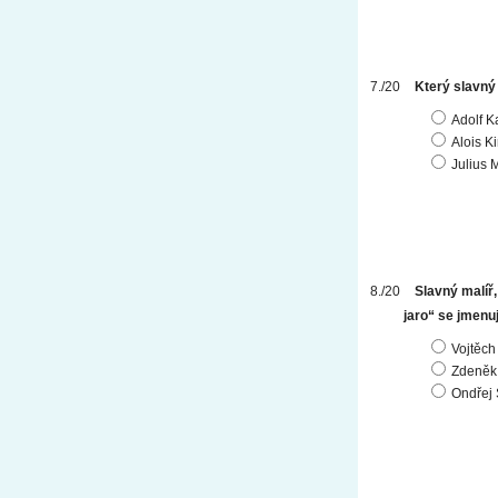
Který slavný
Adolf 
Alois Ki
Julius 
Slavný malíř,
jaro“ se jmenu
Vojtěch
Zdeněk 
Ondřej