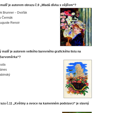
 malíř je autorem obrazu č.9 „Mladá dívka s vějířem“?
ek Brunner – Dvořák
av Čermák
Auguste Renoir
ý malíř je autorem velkého barevného grafického listu na
„Barvoměrka“?
ouda
Mánes
abinský
azu č.11 „Květiny a ovoce na kamenném podstavci“ je slavný