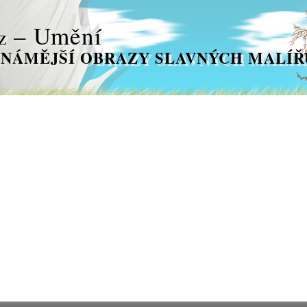
– Umění
z
NÁMĚJŠÍ OBRAZY SLAVNÝCH MALÍŘ