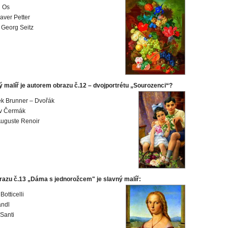
n Os
aver Petter
Georg Seitz
ý malíř je autorem obrazu č.12 – dvojportrétu „Sourozenci“?
ek Brunner – Dvořák
av Čermák
Auguste Renoir
azu č.13 „Dáma s jednorožcem" je slavný malíř:
otticelli
andl
 Santi