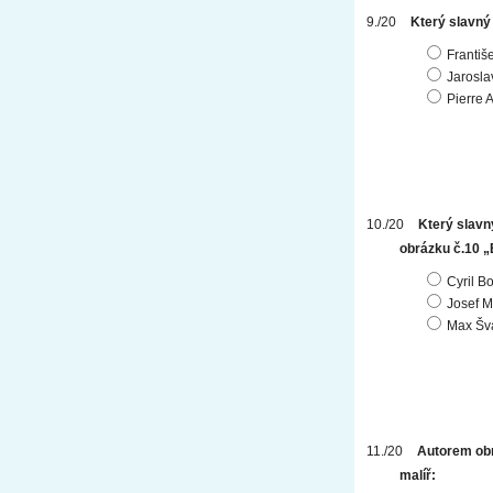
Který slavný
Františ
Jarosl
Pierre 
Který slavn
obrázku č.10 
Cyril B
Josef 
Max Šv
Autorem obr
malíř: