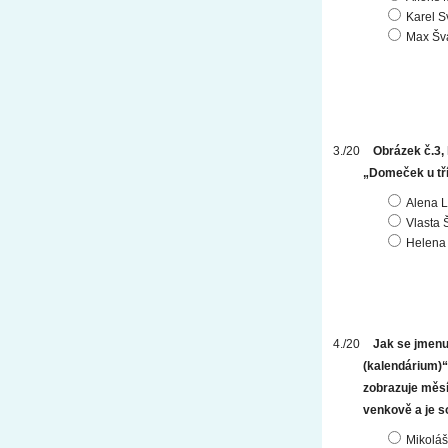
Karel S
Max Šv
Obrázek č.3, 
„Domeček u tří
Alena 
Vlasta 
Helena 
Jak se jmenu
(kalendárium)“ 
zobrazuje měsí
venkově a je s
Mikoláš