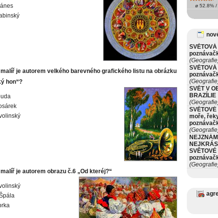
Mánes
ø 52.8% / 
abinský
nové
SVĚTOVÁ 
poznávač
(Geografie
SVĚTOVÁ 
 malíř je autorem velkého barevného grafického listu na obrázku
poznávač
(Geografie
ký hon“?
SVĚT V O
BRAZÍLIE
ouda
(Geografie
osárek
SVĚTOVÉ 
volinský
moře, řeky
poznávač
(Geografie
NEJZNÁM
NEJKRÁS
SVĚTOVÉ 
poznávač
(Geografie
malíř je autorem obrazu č.6 „Od kteréj?“
volinský
agr
Špála
prka