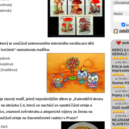
Uživatels
volinský
abinský
Heslo
tr
založi
pod
který je součástí animovaného televizního seriálu pro děti
 koťátek“ namalovala malířka:
HERCI A 
SERIÁLŮ 
Ladová
ø 81.9% / 
Švejdová
Kdo je au
Zmatlíková
impresion
ø 70.9% / 
Gustav Kl
ø 47.8% / 
Pojmy z v
je slavný malíř, jehož nejznámějším dílem je „Kalendářní deska
ø 43.1% / 
na obrázku č.4, která se nachází ve spodní části orloje a
Znáš malíř
ce, znamení zvěrokruhu a alegorické výjevy ze života na
ø 64.6% / 
oučástí orloje na Staroměstské radnici v Praze?
NEJZNÁM
SLAVNÝC
 Aleš