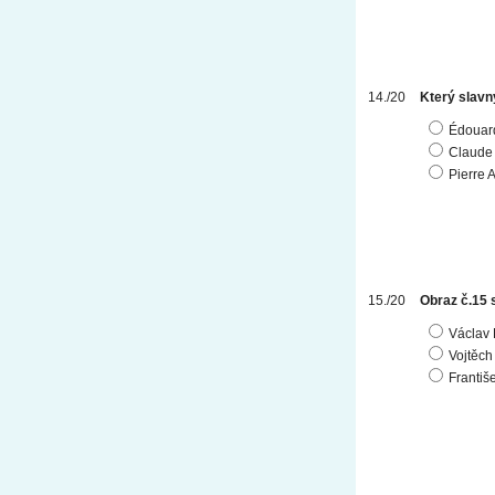
Který slavn
Édouar
Claude
Pierre 
Obraz č.15 
Václav 
Vojtěch
Františ