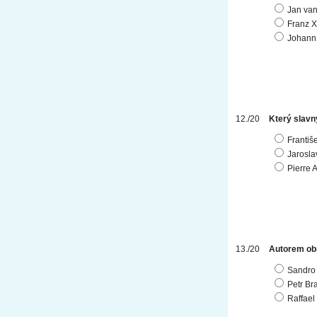
Jan va
Franz X
Johann 
Který slavn
Františ
Jarosl
Pierre 
Autorem obr
Sandro B
Petr Br
Raffael