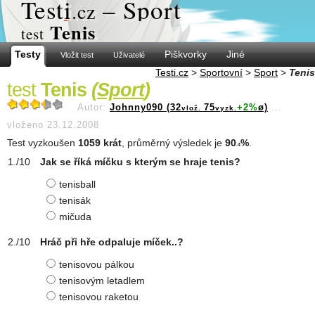
Test
i
– Sport
.cz
Tenis
test
Testy
Piškvorky
Jiné
Vložit test
Uživatelé
Testi.cz
>
Sportovní
>
Sport
>
Tenis
test
Tenis
(
Sport
)
Autor:
Johnny090 (32
75
+2%
ø)
...
vlož.
vyzk.
vloženo 23.12.2008
Test vyzkoušen
1059 krát
, průměrný výsledek je
90
%
.
.4
Jak se říká míčku s kterým se hraje tenis?
tenisball
tenisák
mičuda
Hráč při hře odpaluje míček..?
tenisovou pálkou
tenisovým letadlem
tenisovou raketou