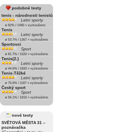
podobné testy
tenis - národnosti tenistů
Letní sporty
ø 82% / 1490 × vyzkoušeno
Tenis
Letní sporty
ø 53.7% / 1367 × vyzkoušeno
Sportovci
Sport
ø 81.7% / 1020 × vyzkoušeno
Tenis(2.)
Letní sporty
ø 44.6% / 1693 × vyzkoušeno
Tenis-Těžké
Letní sporty
ø 75.6% / 1187 × vyzkoušeno
Český sport
Sport
ø 56.1% / 1816 × vyzkoušeno
nové testy
SVĚTOVÁ MĚSTA 31 –
poznávačka