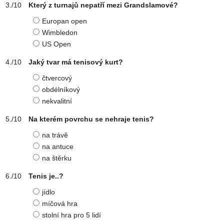
Který z turnajů nepatří mezi Grandslamové?
Europan open
Wimbledon
US Open
Jaký tvar má tenisový kurt?
čtvercový
obdélníkový
nekvalitní
Na kterém povrchu se nehraje tenis?
na trávě
na antuce
na štěrku
Tenis je..?
jídlo
míčová hra
stolní hra pro 5 lidí