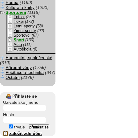
Hudba
(1199)
Kultura a knihy
(1290)
Sportovní
(1118)
Fotbal
(259)
Hokej
(172)
Letní sporty
(58)
Zimní sporty
(92)
Sportovci
(67)
Sport
(130)
Auta
(111)
Autoškola
(8)
Humanitní, společenské
(310)
Přírodní vědy
(1756)
Počítače a technika
(847)
Ostatní
(2175)
Přihlaste se
Uživatelské jméno
Heslo
trvale
založit zde účet