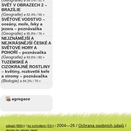
(Geografie)
ø 84.1% / 51 ×
SVĚT V OBRAZECH 2 –
BRAZÍLIE
(Geografie)
ø 82.4% / 56 ×
SVĚTOVÉ VODSTVO –
oceány, moře, řeky a
jezera – poznávačka
(Geografie)
ø 85.8% / 76 ×
NEJZNÁMĚJŠÍ A
NEJKRÁSNĚJŠÍ ČESKÉ A
SVĚTOVÉ HORY A
POHOŘÍ – poznávačka
(Geografie)
ø 83.6% / 80 ×
TUZEMSKÉ A
CIZOKRAJNÉ ROSTLINY
– květiny, rozkvetlé keře
a stromy – poznávačka
(Biologie)
ø 84.2% / 79 ×
agregace
2004—26 /
Ochrana osobních údajů
/
odpad
(869+)
/
ke schválení
(53+)
/
design by ginger ninja!