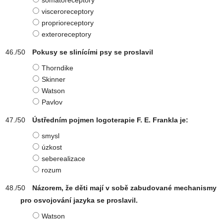
somatoreceptory
visceroreceptory
proprioreceptory
exteroreceptory
Pokusy se slinícími psy se proslavil
Thorndike
Skinner
Watson
Pavlov
Ústředním pojmen logoterapie F. E. Frankla je:
smysl
úzkost
seberealizace
rozum
Názorem, že děti mají v sobě zabudované mechanismy
pro osvojování jazyka se proslavil.
Watson