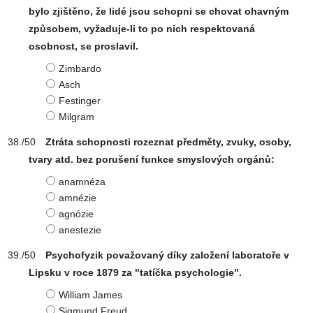
bylo zjištěno, že lidé jsou schopni se chovat ohavným
způsobem, vyžaduje-li to po nich respektovaná
osobnost, se proslavil.
Zimbardo
Asch
Festinger
Milgram
Ztráta schopnosti rozeznat předměty, zvuky, osoby,
tvary atd. bez porušení funkce smyslových orgánů:
anamnéza
amnézie
agnózie
anestezie
Psychofyzik považovaný díky založení laboratoře v
Lipsku v roce 1879 za "tatíčka psychologie".
William James
Sigmund Freud