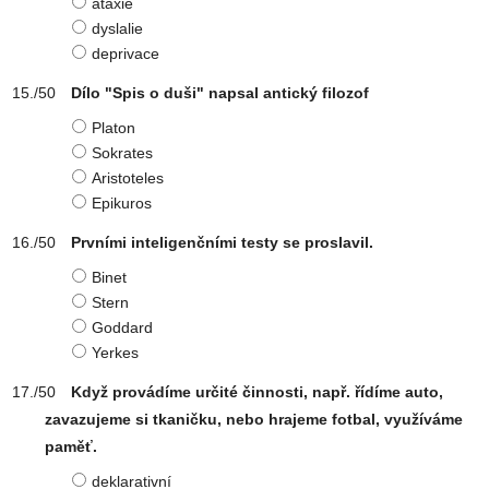
ataxie
dyslalie
deprivace
Dílo "Spis o duši" napsal antický filozof
Platon
Sokrates
Aristoteles
Epikuros
Prvními inteligenčními testy se proslavil.
Binet
Stern
Goddard
Yerkes
Když provádíme určité činnosti, např. řídíme auto,
zavazujeme si tkaničku, nebo hrajeme fotbal, využíváme
paměť.
deklarativní