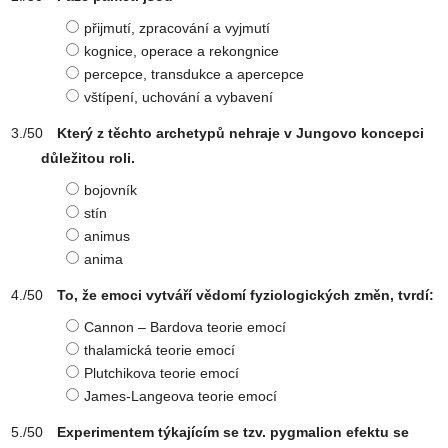
přijmutí, zpracování a vyjmutí
kognice, operace a rekongnice
percepce, transdukce a apercepce
vštípení, uchování a vybavení
Který z těchto archetypů nehraje v Jungovo koncepci
důležitou roli.
bojovník
stín
animus
anima
To, že emoci vytváří vědomí fyziologických změn, tvrdí:
Cannon – Bardova teorie emocí
thalamická teorie emocí
Plutchikova teorie emocí
James-Langeova teorie emocí
Experimentem týkajícím se tzv. pygmalion efektu se