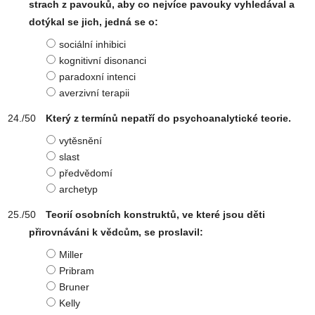
strach z pavouků, aby co nejvíce pavouky vyhledával a
dotýkal se jich, jedná se o:
sociální inhibici
kognitivní disonanci
paradoxní intenci
averzivní terapii
Který z termínů nepatří do psychoanalytické teorie.
vytěsnění
slast
předvědomí
archetyp
Teorií osobních konstruktů, ve které jsou děti
přirovnáváni k vědcům, se proslavil:
Miller
Pribram
Bruner
Kelly