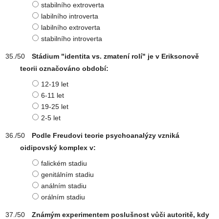
stabilního extroverta
labilního introverta
labilního extroverta
stabilního introverta
Stádium "identita vs. zmatení rolí" je v Eriksonově
teorii označováno období:
12-19 let
6-11 let
19-25 let
2-5 let
Podle Freudovi teorie psychoanalýzy vzniká
oidipovský komplex v:
falickém stadiu
genitálním stadiu
análním stadiu
orálním stadiu
Známým experimentem poslušnost vůči autoritě, kdy