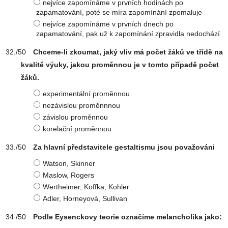
nejvíce zapomínáme v prvních hodinách po
zapamatování, poté se míra zapomínání zpomaluje
nejvíce zapomínáme v prvních dnech po
zapamatování, pak už k zapomínání zpravidla nedochází
Chceme-li zkoumat, jaký vliv má počet žáků ve třídě na
kvalitě výuky, jakou proměnnou je v tomto případě počet
žáků.
experimentální proměnnou
nezávislou proměnnnou
závislou proměnnou
korelační proměnnou
Za hlavní představitele gestaltismu jsou považováni
Watson, Skinner
Maslow, Rogers
Wertheimer, Koffka, Kohler
Adler, Horneyová, Sullivan
Podle Eysenckovy teorie označíme melancholika jako: