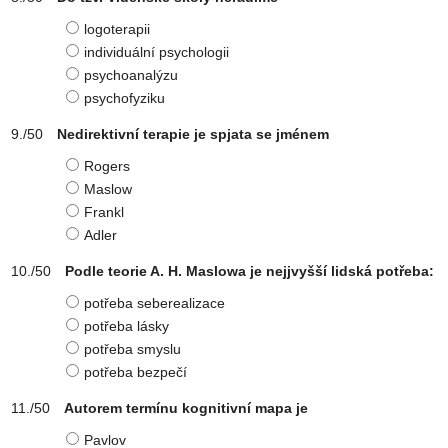
logoterapii
individuální psychologii
psychoanalýzu
psychofyziku
Nedirektivní terapie je spjata se jménem
Rogers
Maslow
Frankl
Adler
Podle teorie A. H. Maslowa je nejjvyšší lidská potřeba:
potřeba seberealizace
potřeba lásky
potřeba smyslu
potřeba bezpečí
Autorem termínu kognitivní mapa je
Pavlov