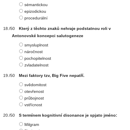
sémantickou
epizodickou
procedurální
Který z těchto znaků nehraje podstatnou roli v
Antonovské koncepci salutogeneze
smysluplnost
náročnost
pochopitelnost
zvladatelnost
Mezi faktory tzv, Big Five nepatří.
svědomitost
otevřenost
průbojnost
vstřícnost
S termínem kognitivní disonance je spjato jméno:
Milgram