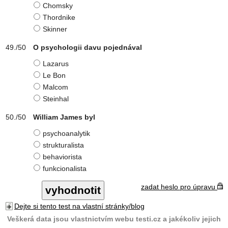
Chomsky
Thordnike
Skinner
O psychologii davu pojednával
Lazarus
Le Bon
Malcom
Steinhal
William James byl
psychoanalytik
strukturalista
behaviorista
funkcionalista
zadat heslo pro úpravu
Dejte si tento test na vlastní stránky/blog
Veškerá data jsou vlastnictvím webu testi.cz a jakékoliv jejich