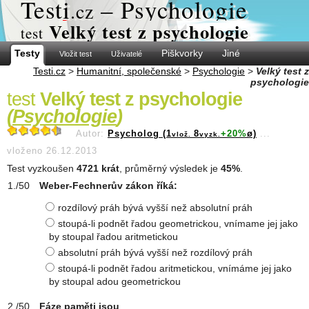
Test
i
– Psychologie
.cz
Velký test z psychologie
test
Testy
Piškvorky
Jiné
Vložit test
Uživatelé
Testi.cz
>
Humanitní, společenské
>
Psychologie
>
Velký test z
psychologie
test
Velký test z psychologie
(
Psychologie
)
Autor:
Psycholog (1
8
+20%
ø)
...
vlož.
vyzk.
vloženo 26.12.2013
Test vyzkoušen
4721 krát
, průměrný výsledek je
45%
.
Weber-Fechnerův zákon říká:
rozdílový práh bývá vyšší než absolutní práh
stoupá-li podnět řadou geometrickou, vnímame jej jako
by stoupal řadou aritmetickou
absolutní práh bývá vyšší než rozdílový práh
stoupá-li podnět řadou aritmetickou, vnímáme jej jako
by stoupal adou geometrickou
Fáze paměti jsou