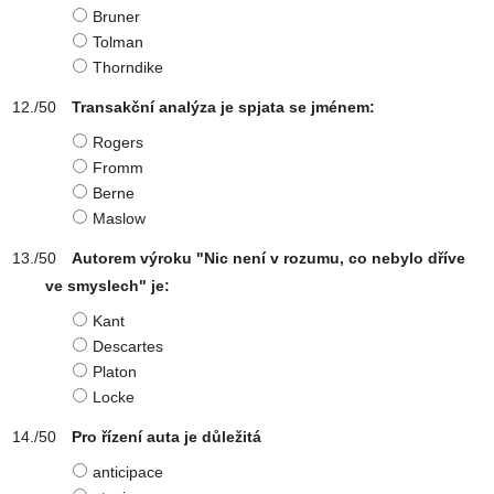
Bruner
Tolman
Thorndike
Transakční analýza je spjata se jménem:
Rogers
Fromm
Berne
Maslow
Autorem výroku "Nic není v rozumu, co nebylo dříve
ve smyslech" je:
Kant
Descartes
Platon
Locke
Pro řízení auta je důležitá
anticipace