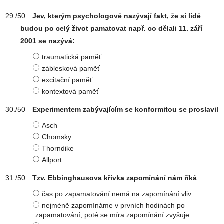
Jev, kterým psychologové nazývají fakt, že si lidé
budou po celý život pamatovat např. co dělali 11. září
2001 se nazývá:
traumatická paměť
záblesková paměť
excitační paměť
kontextová paměť
Experimentem zabývajícím se konformitou se proslavil
Asch
Chomsky
Thorndike
Allport
Tzv. Ebbinghausova křivka zapomínání nám říká
čas po zapamatování nemá na zapomínání vliv
nejméně zapomínáme v prvních hodinách po
zapamatování, poté se míra zapomínání zvyšuje