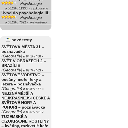
Psychologie
ø 56.2% / 11338 × vyzkoušeno
Úvod do psychologie III.
Psychologie
ø 65.2% / 7692 × vyzkoušeno
nové testy
SVĚTOVÁ MĚSTA 31 –
poznávačka
(Geografie)
ø 84.1% / 58 ×
SVĚT V OBRAZECH 2 –
BRAZÍLIE
(Geografie)
ø 82.7% / 63 ×
SVĚTOVÉ VODSTVO –
oceány, moře, řeky a
jezera – poznávačka
(Geografie)
ø 85.8% / 77 ×
NEJZNÁMĚJŠÍ A
NEJKRÁSNĚJŠÍ ČESKÉ A
SVĚTOVÉ HORY A
POHOŘÍ – poznávačka
(Geografie)
ø 83.6% / 81 ×
TUZEMSKÉ A
CIZOKRAJNÉ ROSTLINY
– květiny, rozkvetlé keře