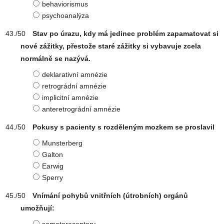
behaviorismus
psychoanalýza
Stav po úrazu, kdy má jedinec problém zapamatovat si
nové zážitky, přestože staré zážitky si vybavuje zcela
normálně se nazývá.
deklarativní amnézie
retrográdní amnézie
implicitní amnézie
anteretrográdní amnézie
Pokusy s pacienty s rozděleným mozkem se proslavil
Munsterberg
Galton
Earwig
Sperry
Vnímání pohybů vnitřních (útrobních) orgánů
umožňují: