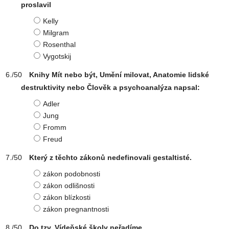
proslavil
Kelly
Milgram
Rosenthal
Vygotskij
Knihy Mít nebo být, Umění milovat, Anatomie lidské
destruktivity nebo Člověk a psychoanalýza napsal:
Adler
Jung
Fromm
Freud
Který z těchto zákonů nedefinovali gestaltisté.
zákon podobnosti
zákon odlišnosti
zákon blízkosti
zákon pregnantnosti
Do tzv. Vídeňské školy neřadíme