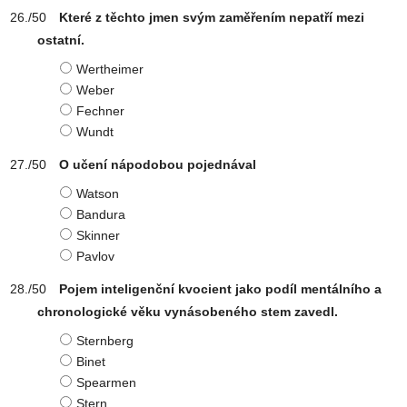
Které z těchto jmen svým zaměřením nepatří mezi
ostatní.
Wertheimer
Weber
Fechner
Wundt
O učení nápodobou pojednával
Watson
Bandura
Skinner
Pavlov
Pojem inteligenční kvocient jako podíl mentálního a
chronologické věku vynásobeného stem zavedl.
Sternberg
Binet
Spearmen
Stern