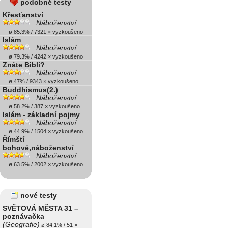
podobné testy
Křesťanství
Náboženství
ø 85.3% / 7321 × vyzkoušeno
Islám
Náboženství
ø 79.3% / 4242 × vyzkoušeno
Znáte Bibli?
Náboženství
ø 47% / 9343 × vyzkoušeno
Buddhismus(2.)
Náboženství
ø 58.2% / 387 × vyzkoušeno
Islám - základní pojmy
Náboženství
ø 44.9% / 1504 × vyzkoušeno
Římští
bohové,náboženství
Náboženství
ø 63.5% / 2002 × vyzkoušeno
nové testy
SVĚTOVÁ MĚSTA 31 –
poznávačka
(Geografie)
ø 84.1% / 51 ×