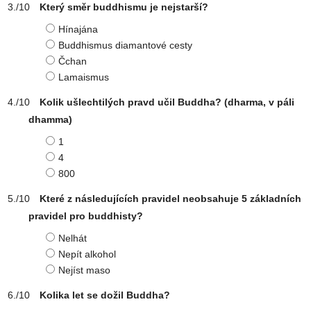
Který směr buddhismu je nejstarší?
Hínajána
Buddhismus diamantové cesty
Čchan
Lamaismus
Kolik ušlechtilých pravd učil Buddha? (dharma, v páli
dhamma)
1
4
800
Které z následujících pravidel neobsahuje 5 základních
pravidel pro buddhisty?
Nelhát
Nepít alkohol
Nejíst maso
Kolika let se dožil Buddha?