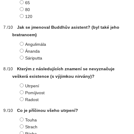
65
80
120
Jak se jmenoval Buddhův asistent? (byl také jeho
bratrancem)
Angulimála
Ánanda
Sáriputta
Kterým z následujících znamení se nevyznačuje
veškerá existence (s výjimkou nirvány)?
Utrpení
Pomíjivost
Radost
Co je příčinou všeho utrpení?
Touha
Strach
Pýcha