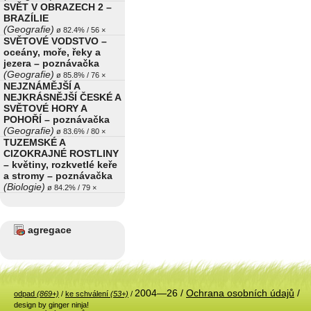
SVĚT V OBRAZECH 2 –
BRAZÍLIE
(Geografie)
ø 82.4% / 56 ×
SVĚTOVÉ VODSTVO –
oceány, moře, řeky a
jezera – poznávačka
(Geografie)
ø 85.8% / 76 ×
NEJZNÁMĚJŠÍ A
NEJKRÁSNĚJŠÍ ČESKÉ A
SVĚTOVÉ HORY A
POHOŘÍ – poznávačka
(Geografie)
ø 83.6% / 80 ×
TUZEMSKÉ A
CIZOKRAJNÉ ROSTLINY
– květiny, rozkvetlé keře
a stromy – poznávačka
(Biologie)
ø 84.2% / 79 ×
agregace
2004—26 /
Ochrana osobních údajů
/
odpad
(869+)
/
ke schválení
(53+)
/
design by ginger ninja!