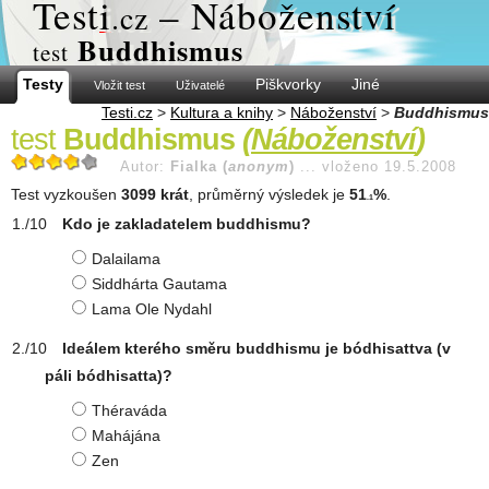
Test
i
– Náboženství
.cz
Buddhismus
test
Testy
Piškvorky
Jiné
Vložit test
Uživatelé
Testi.cz
>
Kultura a knihy
>
Náboženství
>
Buddhismus
test
Buddhismus
(
Náboženství
)
Autor:
Fialka (
anonym
)
...
vloženo 19.5.2008
Test vyzkoušen
3099 krát
, průměrný výsledek je
51
%
.
.1
Kdo je zakladatelem buddhismu?
Dalailama
Siddhárta Gautama
Lama Ole Nydahl
Ideálem kterého směru buddhismu je bódhisattva (v
páli bódhisatta)?
Théraváda
Mahájána
Zen