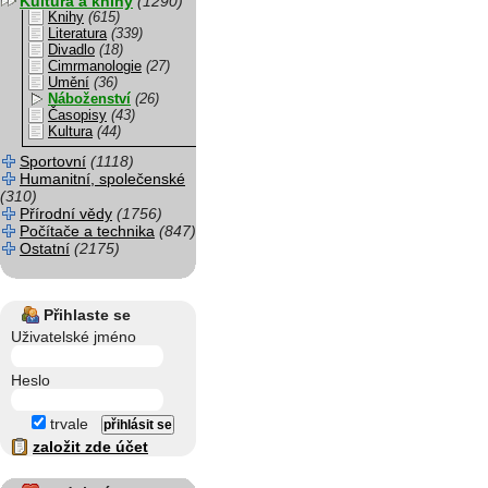
Kultura a knihy
(1290)
Knihy
(615)
Literatura
(339)
Divadlo
(18)
Cimrmanologie
(27)
Umění
(36)
Náboženství
(26)
Časopisy
(43)
Kultura
(44)
Sportovní
(1118)
Humanitní, společenské
(310)
Přírodní vědy
(1756)
Počítače a technika
(847)
Ostatní
(2175)
Přihlaste se
Uživatelské jméno
Heslo
trvale
založit zde účet