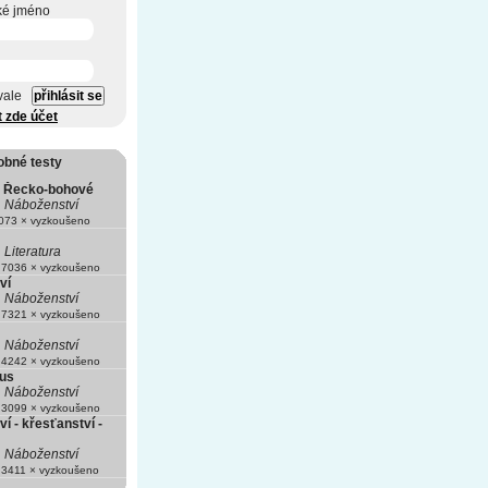
ké jméno
vale
t zde účet
obné testy
é Řecko-bohové
Náboženství
73 × vyzkoušeno
Literatura
7036 × vyzkoušeno
ví
Náboženství
7321 × vyzkoušeno
Náboženství
4242 × vyzkoušeno
us
Náboženství
3099 × vyzkoušeno
í - křesťanství -
Náboženství
3411 × vyzkoušeno