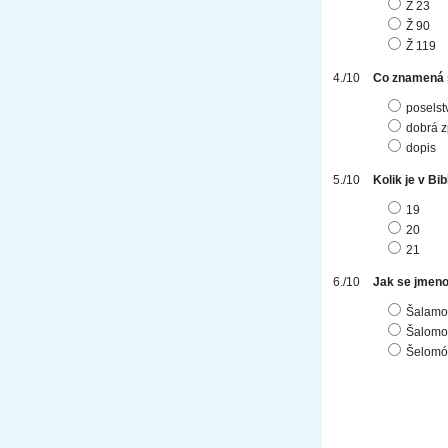
Ž 23
Ž 90
Ž 119
Co znamená 
poselst
dobrá z
dopis
Kolik je v Bib
19
20
21
Jak se jmenov
Šalamo
Šalomo
Šelomó