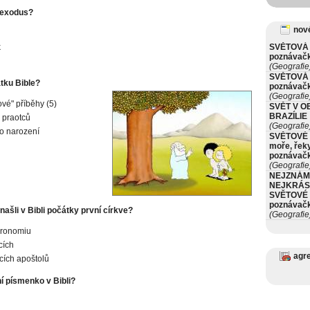
 exodus?
nové
k
SVĚTOVÁ 
poznávač
(Geografie
SVĚTOVÁ 
átku Bible?
poznávač
(Geografie
vé" příběhy (5)
SVĚT V O
BRAZÍLIE
 praotců
(Geografie
o narození
SVĚTOVÉ 
moře, řeky
poznávač
(Geografie
NEJZNÁM
NEJKRÁS
SVĚTOVÉ 
poznávač
ašli v Bibli počátky první církve?
(Geografie
eronomiu
cích
agr
cích apoštolů
ní písmenko v Bibli?