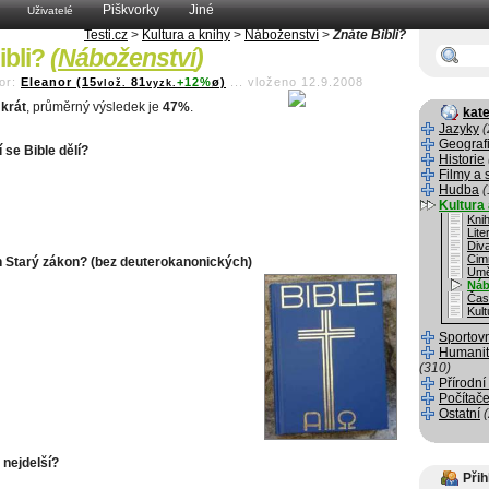
Piškvorky
Jiné
Uživatelé
Testi.cz
>
Kultura a knihy
>
Náboženství
>
Znáte Bibli?
ibli?
(
Náboženství
)
or:
Eleanor (15
81
+12%
ø)
...
vloženo 12.9.2008
vlož.
vyzk.
krát
, průměrný výsledek je
47%
.
kate
Jazyky
(
Geograf
í se Bible dělí?
Historie
Filmy a 
Hudba
(
Kultura 
Kni
Lite
Div
Cim
h Starý zákon? (bez deuterokanonických)
Umě
Náb
Čas
Kult
Sportov
Humanit
(310)
Přírodní
Počítače
Ostatní
 nejdelší?
Přih