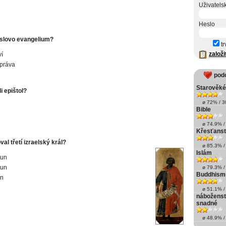
Uživatels
Heslo
slovo evangelium?
tr
založi
ví
práva
pod
Starověk
li epištol?
ø 72% / 30
Bible
ø 74.9% / 
Křesťanst
al třetí izraelský král?
ø 85.3% / 
Islám
un
un
ø 79.3% / 
Buddhism
n
ø 51.1% / 
náboženstv
snadné
ø 48.9% / 