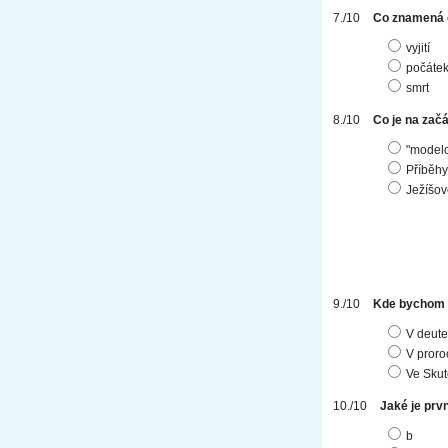
Co znamená
vyjití
počáte
smrt
Co je na zač
"modelo
Příběhy
Ježíšov
Kde bychom n
V deut
V proro
Ve Skut
Jaké je prv
b