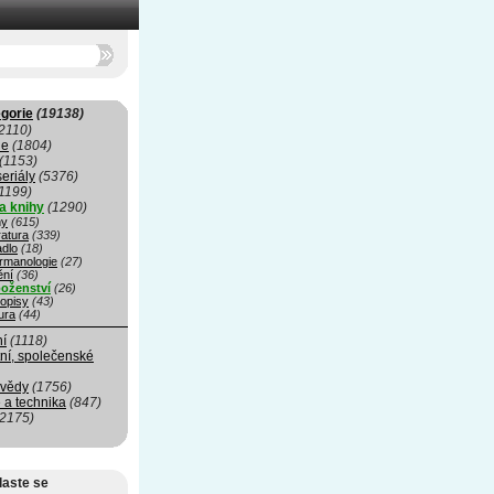
gorie
(19138)
2110)
ie
(1804)
(1153)
seriály
(5376)
1199)
a knihy
(1290)
hy
(615)
ratura
(339)
adlo
(18)
rmanologie
(27)
ní
(36)
oženství
(26)
opisy
(43)
ura
(44)
ní
(1118)
ní, společenské
 vědy
(1756)
 a technika
(847)
(2175)
laste se