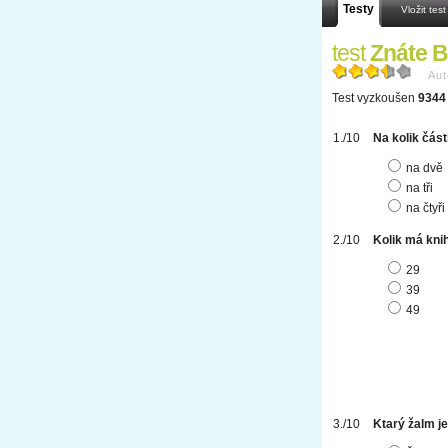
Testy
Vložit test
test
Znáte B
Aut
Test vyzkoušen
9344 
Na kolik část
na dvě
na tři
na čtyři
Kolik má kni
29
39
49
Ktarý žalm je