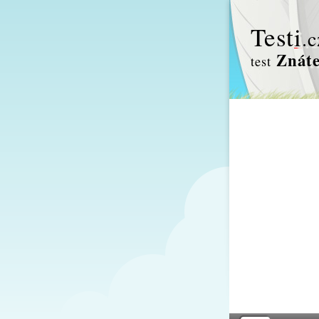
Test
i
.c
Znáte
test