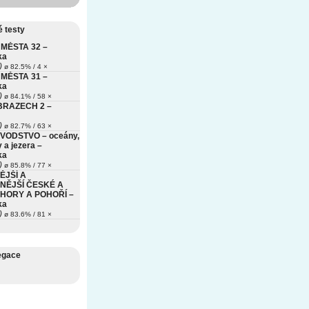
 testy
MĚSTA 32 –
ka
)
ø 82.5% / 4 ×
MĚSTA 31 –
ka
)
ø 84.1% / 58 ×
BRAZECH 2 –
)
ø 82.7% / 63 ×
VODSTVO – oceány,
 a jezera –
ka
)
ø 85.8% / 77 ×
ĚJŠÍ A
NĚJŠÍ ČESKÉ A
HORY A POHOŘÍ –
ka
)
ø 83.6% / 81 ×
egace