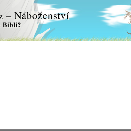
– Náboženství
z
 Bibli?