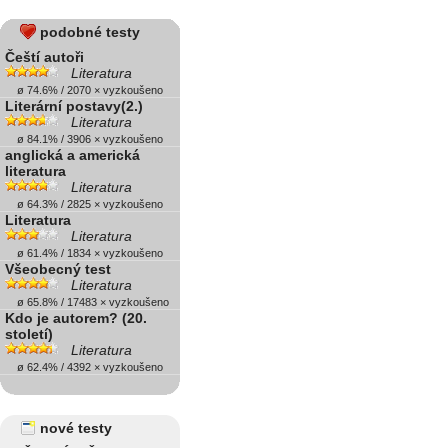
podobné testy
Čeští autoři
Literatura
ø 74.6% / 2070 × vyzkoušeno
Literární postavy(2.)
Literatura
ø 84.1% / 3906 × vyzkoušeno
anglická a americká
literatura
Literatura
ø 64.3% / 2825 × vyzkoušeno
Literatura
Literatura
ø 61.4% / 1834 × vyzkoušeno
Všeobecný test
Literatura
ø 65.8% / 17483 × vyzkoušeno
Kdo je autorem? (20.
století)
Literatura
ø 62.4% / 4392 × vyzkoušeno
nové testy