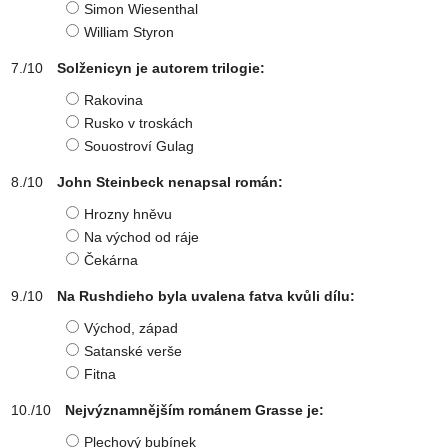
Simon Wiesenthal
William Styron
Solženicyn je autorem trilogie:
Rakovina
Rusko v troskách
Souostroví Gulag
John Steinbeck nenapsal román:
Hrozny hněvu
Na východ od ráje
Čekárna
Na Rushdieho byla uvalena fatva kvůli dílu:
Východ, západ
Satanské verše
Fitna
Nejvýznamnějším románem Grasse je:
Plechový bubínek