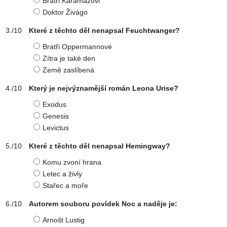
Bratři Karamazovi
Doktor Živágo
Které z těchto děl nenapsal Feuchtwanger?
Bratři Oppermannové
Zítra je také den
Země zaslíbená
Který je nejvýznamější román Leona Urise?
Exodus
Genesis
Levictus
Které z těchto děl nenapsal Hemingway?
Komu zvoní hrana
Letec a živly
Stařec a moře
Autorem souboru povídek Noc a naděje je:
Arnošt Lustig