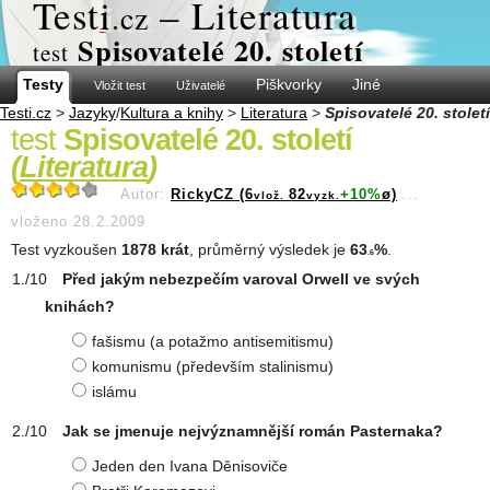
Test
i
– Literatura
.cz
Spisovatelé 20. století
test
Testy
Piškvorky
Jiné
Vložit test
Uživatelé
Testi.cz
>
Jazyky
/
Kultura a knihy
>
Literatura
>
Spisovatelé 20. století
test
Spisovatelé 20. století
(
Literatura
)
Autor:
RickyCZ (6
82
+10%
ø)
...
vlož.
vyzk.
vloženo 28.2.2009
Test vyzkoušen
1878 krát
, průměrný výsledek je
63
%
.
.6
Před jakým nebezpečím varoval Orwell ve svých
knihách?
fašismu (a potažmo antisemitismu)
komunismu (především stalinismu)
islámu
Jak se jmenuje nejvýznamnější román Pasternaka?
Jeden den Ivana Děnisoviče