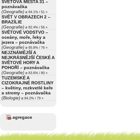
SVĚTOVÁ MĚSTA 31 –
poznávačka
(Geografie)
ø 84.1% / 51 ×
SVĚT V OBRAZECH 2 –
BRAZÍLIE
(Geografie)
ø 82.4% / 56 ×
SVĚTOVÉ VODSTVO –
oceány, moře, řeky a
jezera – poznávačka
(Geografie)
ø 85.8% / 76 ×
NEJZNÁMĚJŠÍ A
NEJKRÁSNĚJŠÍ ČESKÉ A
SVĚTOVÉ HORY A
POHOŘÍ – poznávačka
(Geografie)
ø 83.6% / 80 ×
TUZEMSKÉ A
CIZOKRAJNÉ ROSTLINY
– květiny, rozkvetlé keře
a stromy – poznávačka
(Biologie)
ø 84.2% / 79 ×
agregace