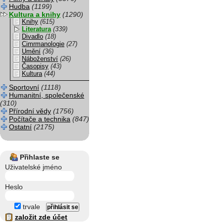
Hudba
(1199)
Kultura a knihy
(1290)
Knihy
(615)
Literatura
(339)
Divadlo
(18)
Cimrmanologie
(27)
Umění
(36)
Náboženství
(26)
Časopisy
(43)
Kultura
(44)
Sportovní
(1118)
Humanitní, společenské
(310)
Přírodní vědy
(1756)
Počítače a technika
(847)
Ostatní
(2175)
Přihlaste se
Uživatelské jméno
Heslo
trvale
založit zde účet