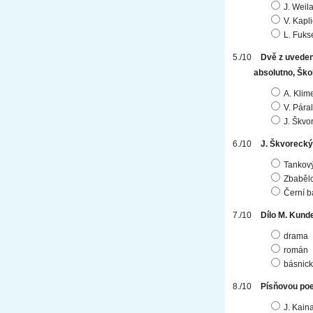
J. Weila
V. Kapl
L. Fuks
Dvě z uveden
absolutno, Ško
A. Klim
V. Páral
J. Škvo
J. Škvorecký
Tankový
Zbabělc
Černí b
Dílo M. Kund
drama
román
básnick
Písňovou poez
J. Kaina