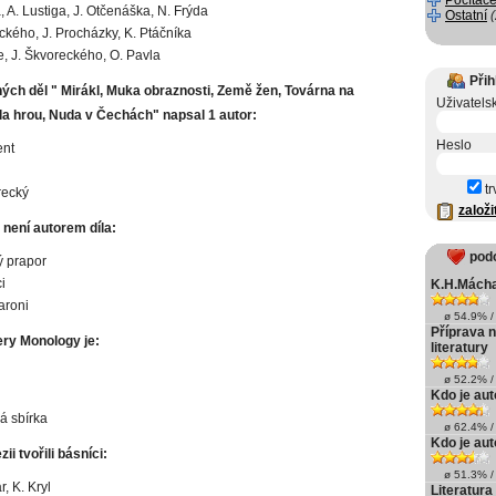
Počítače
, A. Lustiga, J. Otčenáška, N. Frýda
Ostatní
ického, J. Procházky, K. Ptáčníka
e, J. Škvoreckého, O. Pavla
Přih
ých děl " Mirákl, Muka obraznosti, Země žen, Továrna na
Uživatels
la hrou, Nuda v Čechách" napsal 1 autor:
Heslo
ent
tr
recký
založi
 není autorem díla:
pod
 prapor
i
K.H.Mách
aroni
ø 54.9% / 
Příprava n
ery Monology je:
literatury
ø 52.2% / 
Kdo je aut
á sbírka
ø 62.4% / 
Kdo je au
ii tvořili básníci:
ø 51.3% / 
r, K. Kryl
Literatur