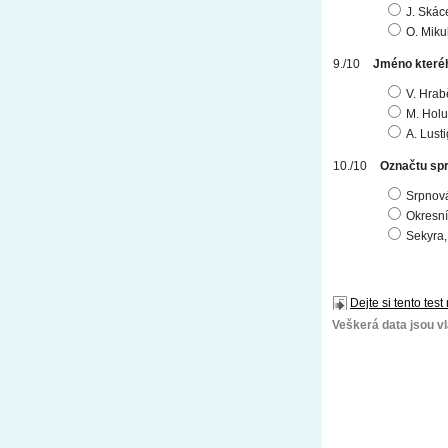
J. Skác
O. Mikul
Jméno kteréh
V. Hrab
M. Hol
A. Lusti
Označtu sp
Srpnová
Okresní
Sekyra,
Dejte si tento test
Veškerá data jsou vla