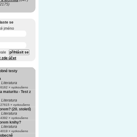
 a technika
(847)
(2175)
laste se
ké jméno
vale
t zde účet
obné testy
a
Literatura
6162 × vyzkoušeno
a maturitu - Test z
Literatura
27615 × vyzkoušeno
orem? (20. století)
Literatura
4392 × vyzkoušeno
torem knihy?
Literatura
4019 × vyzkoušeno
a obecně