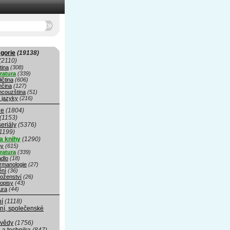
gorie
(19138)
(2110)
tina
(308)
eratura
(339)
ičtina
(606)
čina
(127)
ncouzština
(51)
 jazyky
(216)
ie
(1804)
(1153)
seriály
(5376)
1199)
a knihy
(1290)
hy
(615)
eratura
(339)
adlo
(18)
rmanologie
(27)
ní
(36)
oženství
(26)
opisy
(43)
ura
(44)
ní
(1118)
ní, společenské
 vědy
(1756)