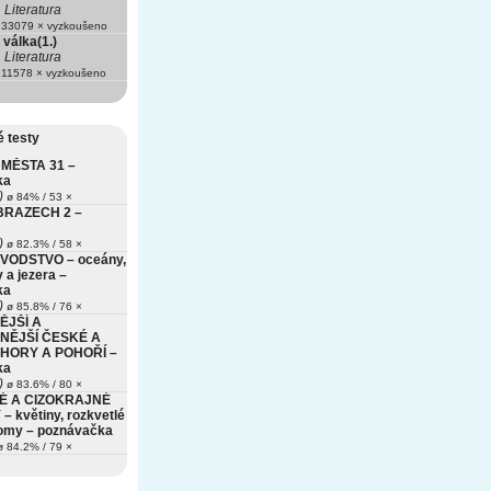
Literatura
33079 × vyzkoušeno
 válka(1.)
Literatura
11578 × vyzkoušeno
 testy
MĚSTA 31 –
ka
)
ø 84% / 53 ×
BRAZECH 2 –
)
ø 82.3% / 58 ×
VODSTVO – oceány,
 a jezera –
ka
)
ø 85.8% / 76 ×
ĚJŠÍ A
NĚJŠÍ ČESKÉ A
HORY A POHOŘÍ –
ka
)
ø 83.6% / 80 ×
É A CIZOKRAJNÉ
– květiny, rozkvetlé
romy – poznávačka
 84.2% / 79 ×