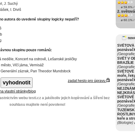
el, J. Suchý
ø 59.6% / 
ášek, I. Diviš
2. světová
o autora do uvedené skupiny logicky nepatří?
ø 60.1% / 
ě
ub
nové
g
SVĚTOVÁ 
poznávač
rávnou skupinu pouze románů:
(Geografie
SVĚT V O
 neděle, Koncert na ostrově, Lešanské jesličky
BRAZÍLIE
 město, Vlčí jáma, Vernisáž
(Geografie
 Generální zázrak, Pan Theodor Mundstock
SVĚTOVÉ 
moře, řeky
poznávač
zadat heslo pro úpravu
(Geografie
NEJZNÁM
 na vlastní stránky/blog
NEJKRÁS
SVĚTOVÉ 
stnictvím webu testi.cz a jakékoliv jejich kopírování a šíření bez
poznávač
souhlasu majitele není povoleno!
(Geografie
TUZEMSK
ROSTLINY 
keře a st
(Biologie)
ø