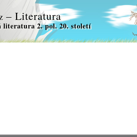
– Literatura
z
literatura 2. pol. 20. století