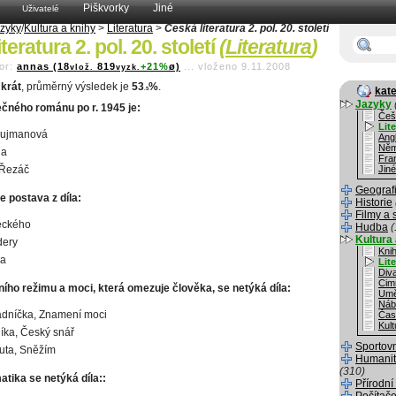
Piškvorky
Jiné
Uživatelé
zyky
/
Kultura a knihy
>
Literatura
>
Česká literatura 2. pol. 20. století
teratura 2. pol. 20. století
(
Literatura
)
or:
annas (18
819
+21%
ø)
...
vloženo 9.11.2008
vlož.
vyzk.
krát
, průměrný výsledek je
53
%
.
kate
.5
Jazyky
čného románu po r. 1945 je:
Češ
Lit
Pujmanová
Angl
Něm
da
Fra
 Řezáč
Jiné
Geograf
e postava z díla:
Historie
Filmy a 
eckého
Hudba
(
Kultura 
dery
Kni
la
Lit
Div
Cim
itního režimu a moci, která omezuje člověka, se netýká díla:
Umě
Náb
adníčka, Znamení moci
Čas
Kult
líka, Český snář
Sportov
uta, Sněžím
Humanit
(310)
tika se netýká díla::
Přírodní