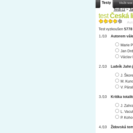
Testy
Vložit test
Testi.cz
>
Ja
test
Česká li
Aut
Test vyzkoušen
5778 
Autorem vále
Marie 
Jan Dr
Václav
Ludvík Jahn j
J. Škor
M. Kun
V. Pára
Kritika total
J. Zahr
L. Vacu
P. Koho
Židovská tema