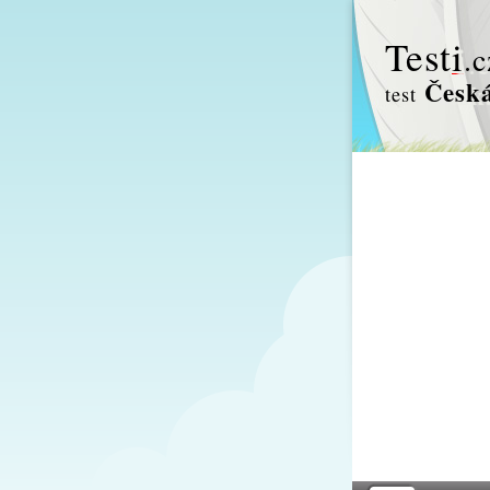
Test
i
.c
Česká 
test