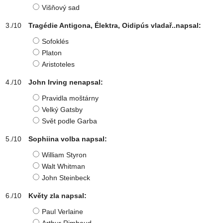
Višňový sad
Tragédie Antigona, Élektra, Oidipús vladař..napsal:
Sofoklés
Platon
Aristoteles
John Irving nenapsal:
Pravidla moštárny
Velký Gatsby
Svět podle Garba
Sophiina volba napsal:
William Styron
Walt Whitman
John Steinbeck
Květy zla napsal:
Paul Verlaine