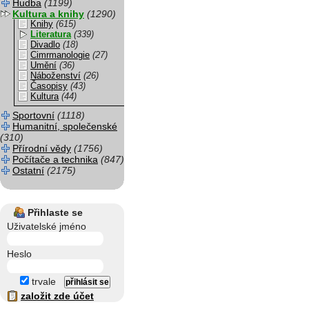
Hudba
(1199)
Kultura a knihy
(1290)
Knihy
(615)
Literatura
(339)
Divadlo
(18)
Cimrmanologie
(27)
Umění
(36)
Náboženství
(26)
Časopisy
(43)
Kultura
(44)
Sportovní
(1118)
Humanitní, společenské
(310)
Přírodní vědy
(1756)
Počítače a technika
(847)
Ostatní
(2175)
Přihlaste se
Uživatelské jméno
Heslo
trvale
založit zde účet