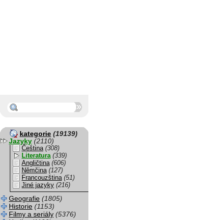
kategorie
(19139)
Jazyky
(2110)
Čeština
(308)
Literatura
(339)
Angličtina
(606)
Němčina
(127)
Francouzština
(51)
Jiné jazyky
(216)
Geografie
(1805)
Historie
(1153)
Filmy a seriály
(5376)