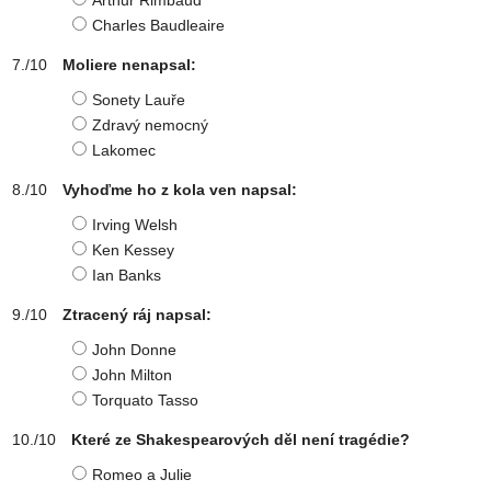
Arthur Rimbaud
Charles Baudleaire
Moliere nenapsal:
Sonety Lauře
Zdravý nemocný
Lakomec
Vyhoďme ho z kola ven napsal:
Irving Welsh
Ken Kessey
Ian Banks
Ztracený ráj napsal:
John Donne
John Milton
Torquato Tasso
Které ze Shakespearových děl není tragédie?
Romeo a Julie