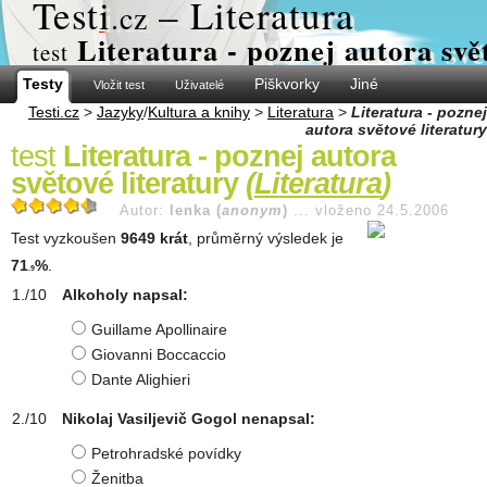
Test
i
– Literatura
.cz
Literatura - poznej autora svě
test
Testy
Piškvorky
Jiné
Vložit test
Uživatelé
Testi.cz
>
Jazyky
/
Kultura a knihy
>
Literatura
>
Literatura - poznej
autora světové literatury
test
Literatura - poznej autora
světové literatury
(
Literatura
)
Autor:
lenka (
anonym
)
...
vloženo 24.5.2006
Test vyzkoušen
9649 krát
, průměrný výsledek je
71
%
.
.9
Alkoholy napsal:
Guillame Apollinaire
Giovanni Boccaccio
Dante Alighieri
Nikolaj Vasiljevič Gogol nenapsal:
Petrohradské povídky
Ženitba