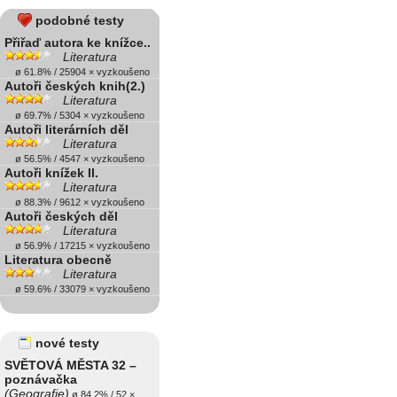
podobné testy
Přiřaď autora ke knížce..
Literatura
ø 61.8% / 25904 × vyzkoušeno
Autoři českých knih(2.)
Literatura
ø 69.7% / 5304 × vyzkoušeno
Autoři literárních děl
Literatura
ø 56.5% / 4547 × vyzkoušeno
Autoři knížek II.
Literatura
ø 88.3% / 9612 × vyzkoušeno
Autoři českých děl
Literatura
ø 56.9% / 17215 × vyzkoušeno
Literatura obecně
Literatura
ø 59.6% / 33079 × vyzkoušeno
nové testy
SVĚTOVÁ MĚSTA 32 –
poznávačka
(Geografie)
ø 84.2% / 52 ×