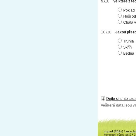
Ve které z tě
Poklad 
Hoši od
Chata v
Jakou přezd
Truhla
Skříň
Bedna
Dejte si tento test
Veškerá data jsou vla
odpad
(869+)
/
ke sch
kompletní výpis testů
/ 0