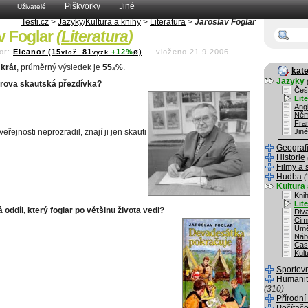
Piškvorky
Jiné
Uživatelé
Testi.cz
>
Jazyky
/
Kultura a knihy
>
Literatura
>
Jaroslav Foglar
v Foglar
(
Literatura
)
or:
Eleanor (15
81
+12%
ø)
...
vloženo 21.9.2006
vlož.
vyzk.
krát
, průměrný výsledek je
55
%
.
kate
.5
Jazyky
arova skautská přezdívka?
Češ
Lit
Angl
Něm
Fra
 veřejnosti neprozradil, znají ji jen skauti
Jiné
Geograf
Historie
Filmy a 
Hudba
(
Kultura 
Kni
Lit
 oddíl, který foglar po většinu života vedl?
Div
Cim
Umě
Náb
Čas
Kult
Sportov
Humanit
(310)
Přírodní