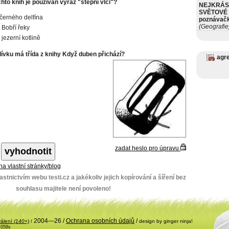
chto knih je používán výraz "stepní vlci"?
NEJKRÁS
SVĚTOVÉ 
černého delfína
poznávač
(Geografie
 Bobří řeky
 jezerní kotlině
ívku má třída z knihy Když duben přichází?
agr
zadat heslo pro úpravu
 na vlastní stránky/blog
stnictvím webu testi.cz a jakékoliv jejich kopírování a šíření bez
souhlasu majitele není povoleno!
2004—26 /
Ochrana osobních údajů
/
válení
(140+)
/
design by ginger ninja!
.058s