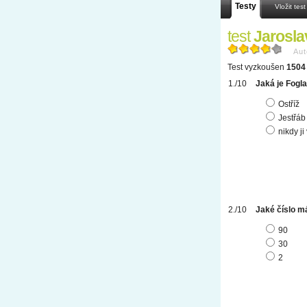
Testy
Vložit test
test
Jarosla
Aut
Test vyzkoušen
1504 
Jaká je Fogl
Ostříž
Jestřáb
nikdy ji
Jaké číslo má
90
30
2