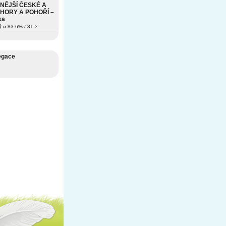
NĚJŠÍ ČESKÉ A
HORY A POHOŘÍ –
ka
)
ø 83.6% / 81 ×
egace