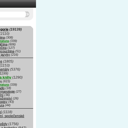
gorie
(19139)
(2110)
tina
(308)
eratura
(339)
ičtina
(606)
čina
(127)
ncouzština
(51)
 jazyky
(216)
ie
(1805)
(1153)
seriály
(5376)
1199)
a knihy
(1290)
hy
(615)
eratura
(339)
adlo
(18)
rmanologie
(27)
ní
(36)
oženství
(26)
opisy
(43)
ura
(44)
ní
(1118)
ní, společenské
 vědy
(1756)