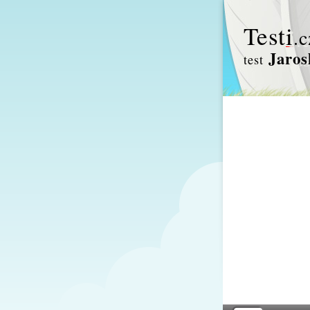
Test
i
.c
Jaros
test