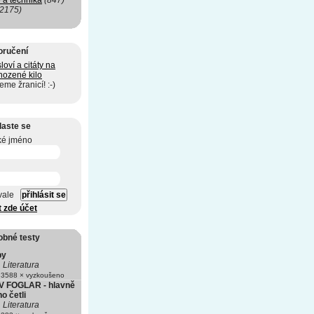
 a technika
(847)
(2175)
oručení
sloví a citáty na
Shozené kilo
me žranicí! :-)
laste se
ké jméno
vale
t zde účet
obné testy
py
Literatura
3588 × vyzkoušeno
 FOGLAR - hlavně
ho četli
Literatura