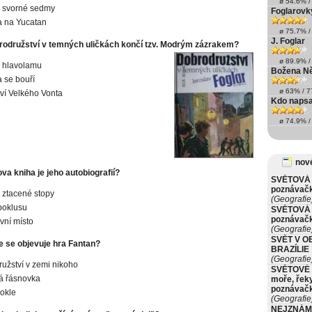
ø 54.6% / 
e svorné sedmy
Foglarovk
a na Yucatan
ø 75.7% / 
J. Foglar
brodružství v temných uličkách končí tzv. Modrým zázrakem?
ø 89.9% / 
 hlavolamu
Božena N
a se bouří
ø 63% / 77
ví Velkého Vonta
Kdo napsa
ø 74.9% / 
nové
va kniha je jeho autobiografií?
SVĚTOVÁ 
poznávač
 ztacené stopy
(Geografie
 poklusu
SVĚTOVÁ 
poznávač
rvní místo
(Geografie
SVĚT V O
e se objevuje hra Fantan?
BRAZÍLIE
(Geografie
užství v zemi nikoho
SVĚTOVÉ 
á řásnovka
moře, řeky
poznávač
okle
(Geografie
NEJZNÁM