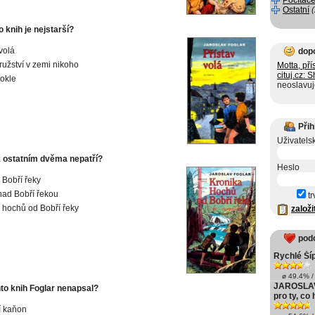
Počítače
Ostatní
o knih je nejstarší?
volá
dop
užství v zemi nikoho
Motta, pří
cituj.cz: 
okle
neoslavuje
Přih
Uživatels
k ostatním dvěma nepatří?
Heslo
 Bobří řeky
nad Bobří řekou
tr
 hochů od Bobří řeky
založi
pod
Rychlé Ší
ø 49.4% / 
JAROSLAV
hto knih Foglar nenapsal?
pro ty, co 
í kaňon