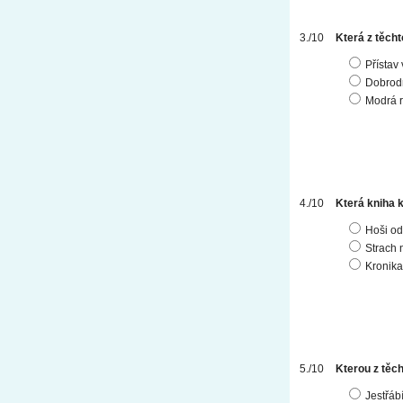
Která z těcht
Přístav 
Dobrodr
Modrá r
Která kniha 
Hoši od
Strach 
Kronika
Kterou z těc
Jestřáb