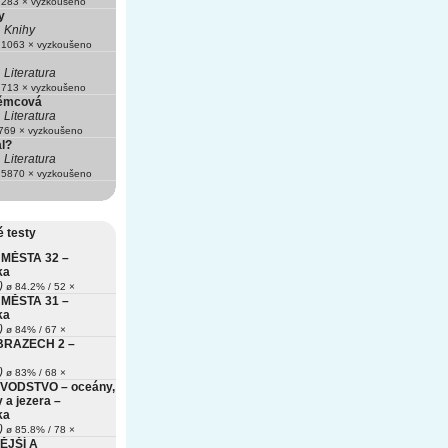
283 × vyzkoušeno
y
Knihy
1063 × vyzkoušeno
Literatura
713 × vyzkoušeno
ěmcová
Literatura
69 × vyzkoušeno
l?
Literatura
5870 × vyzkoušeno
 testy
MĚSTA 32 –
ka
)
ø 84.2% / 52 ×
MĚSTA 31 –
ka
)
ø 84% / 67 ×
BRAZECH 2 –
)
ø 83% / 68 ×
VODSTVO – oceány,
 a jezera –
ka
)
ø 85.8% / 78 ×
ĚJŠÍ A