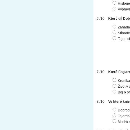
Histori
Výprav
Který díl Do
Záhada
Stínadl
Tajemst
Která Foglaro
Kronika
Život v
Boj o p
Ve které kniz
Dobrodr
Tajemn
Modrá r