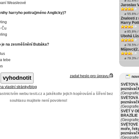
ø 51.4% / 
 paní Weasleové
Jaroslav V
nihy harryho pottra(jméno Anglicky)?
ø 55.6% / 
Znalosti 
ling
Harry Pott
e Ču
ø 85.8% / 
ling
Ubohá Líz
o je na zesměšnění Bubáka?
ø 78.5% / 
Májovci(2.
lus
ø 79.3% / 
a tebe
us
zadat heslo pro úpravu
nové
SVĚTOVÁ 
 na vlastní stránky/blog
poznávač
(Geografie
stnictvím webu testi.cz a jakékoliv jejich kopírování a šíření bez
SVĚTOVÁ 
souhlasu majitele není povoleno!
poznávač
(Geografie
SVĚT V O
BRAZÍLIE
(Geografie
SVĚTOVÉ 
moře, řeky
poznávač
(Geografie