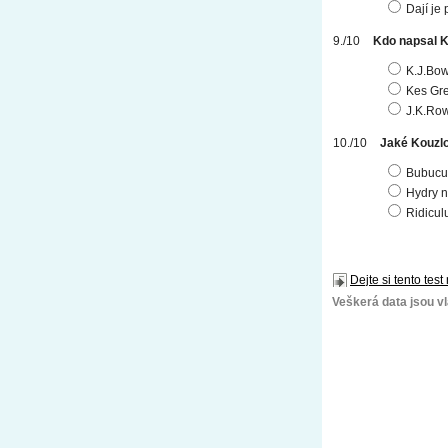
Dají je
Kdo napsal K
K.J.Bow
Kes Gr
J.K.Row
Jaké Kouzl
Bubucu
Hydry n
Ridicul
Dejte si tento test
Veškerá data jsou vla