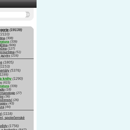
gorie
(19139)
(2110)
tina
(308)
eratura
(339)
ičtina
(606)
čina
(127)
ncouzština
(51)
 jazyky
(216)
ie
(1805)
(1153)
seriály
(5376)
1199)
a knihy
(1290)
hy
(615)
eratura
(339)
adlo
(18)
rmanologie
(27)
ní
(36)
oženství
(26)
opisy
(43)
ura
(44)
ní
(1118)
ní, společenské
 vědy
(1756)