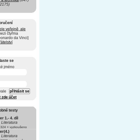
 a technika
(847)
(2175)
oručení
ele veřejně, ale
mezi čtyřma
eonardo da Vinci]
řátelství
laste se
ké jméno
vale
t zde účet
obné testy
r 1.- 4. díl
Literatura
324 × vyzkoušeno
er(4.)
Literatura