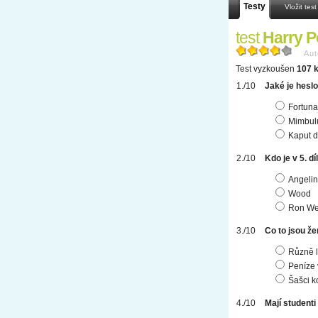
Testy
Vložit test
test
Harry P
Aut
Test vyzkoušen
107 k
Jaké je heslo
Fortuna
Mimbul
Kaput d
Kdo je v 5. 
Angeli
Wood
Ron We
Co to jsou že
Různě l
Peníze
Šašci k
Mají student