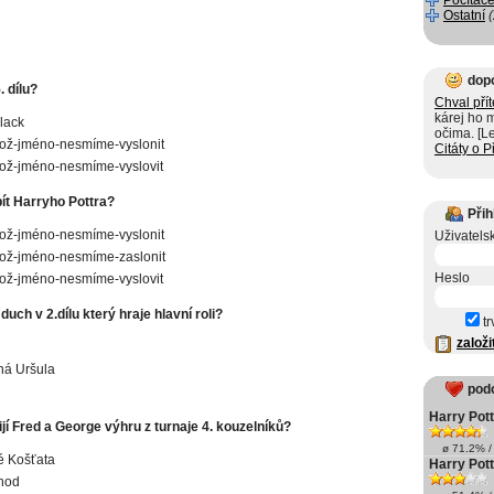
Počítače
Ostatní
dop
 dílu?
Chval přít
kárej ho 
Black
očima. [L
ož-jméno-nesmíme-vyslonit
Citáty o P
ož-jméno-nesmíme-vyslovit
ít Harryho Pottra?
Přih
ož-jméno-nesmíme-vyslonit
Uživatels
ož-jméno-nesmíme-zaslonit
Heslo
ož-jméno-nesmíme-vyslovit
duch v 2.dílu který hraje hlavní roli?
tr
založi
ná Uršula
pod
Harry Potte
í Fred a George výhru z turnaje 4. kouzelníků?
ø 71.2% / 
é Košťata
Harry Pott
hod