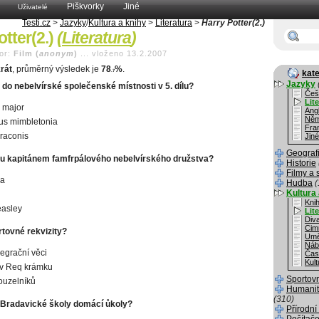
Piškvorky
Jiné
Uživatelé
Testi.cz
>
Jazyky
/
Kultura a knihy
>
Literatura
>
Harry Potter(2.)
otter(2.)
(
Literatura
)
or:
Film (
anonym
)
...
vloženo 13.2.2007
rát
, průměrný výsledek je
78
%
.
.7
kate
Jazyky
 do nebelvírské společenské místnosti v 5. dílu?
Češ
Lit
 major
Angl
Něm
us mimbletonia
Fra
raconis
Jiné
Geograf
dílu kapitánem famfrpálového nebelvírského družstva?
Historie
Filmy a 
na
Hudba
(
Kultura 
Kni
asley
Lit
Div
Cim
rtovné rekvizity?
Umě
Náb
egrační věci
Čas
Kult
 v Req krámku
Sportov
ouzelníků
Humanit
(310)
i Bradavické školy domácí ůkoly?
Přírodní