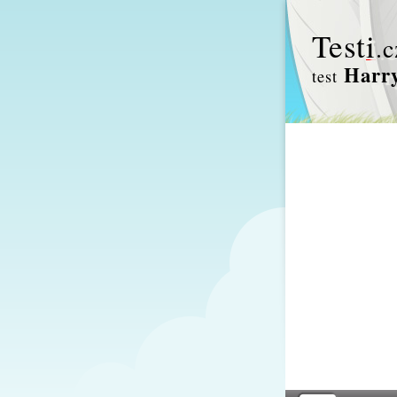
Test
i
.c
Harry
test