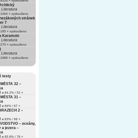
9328 × vyzkoušeno
rchlický
Literatura
1464 × vyzkoušeno
z nezákoných stránek
er 7
Literatura
195 × vyzkoušeno
a Karamzin
Literatura
270 × vyzkoušeno
)
Literatura
1688 × vyzkoušeno
 testy
MĚSTA 32 –
ka
)
ø 84.2% / 52 ×
MĚSTA 31 –
ka
)
ø 84% / 67 ×
BRAZECH 2 –
)
ø 83% / 68 ×
VODSTVO – oceány,
 a jezera –
ka
)
ø 85.8% / 78 ×