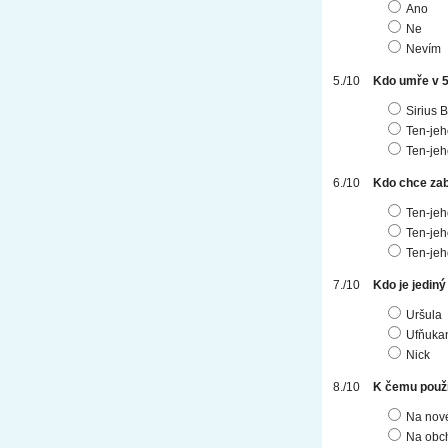
Ano
Ne
Nevím
Kdo umře v 5.
Sirius 
Ten-jeh
Ten-jeh
Kdo chce zab
Ten-jeh
Ten-jeh
Ten-jeh
Kdo je jediný 
Uršula
Ufňuka
Nick
K čemu použij
Na nov
Na obc