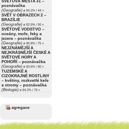
SVĚTOVÁ MĚSTA 31 –
poznávačka
(Geografie)
ø 84.2% / 44 ×
SVĚT V OBRAZECH 2 –
BRAZÍLIE
(Geografie)
ø 82.6% / 50 ×
SVĚTOVÉ VODSTVO –
oceány, moře, řeky a
jezera – poznávačka
(Geografie)
ø 85.8% / 75 ×
NEJZNÁMĚJŠÍ A
NEJKRÁSNĚJŠÍ ČESKÉ A
SVĚTOVÉ HORY A
POHOŘÍ – poznávačka
(Geografie)
ø 83.6% / 80 ×
TUZEMSKÉ A
CIZOKRAJNÉ ROSTLINY
– květiny, rozkvetlé keře
a stromy – poznávačka
(Biologie)
ø 84.2% / 79 ×
agregace