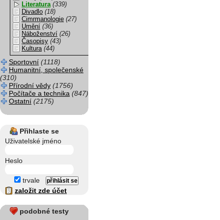
Literatura
(339)
Divadlo
(18)
Cimrmanologie
(27)
Umění
(36)
Náboženství
(26)
Časopisy
(43)
Kultura
(44)
Sportovní
(1118)
Humanitní, společenské
(310)
Přírodní vědy
(1756)
Počítače a technika
(847)
Ostatní
(2175)
Přihlaste se
Uživatelské jméno
Heslo
trvale
založit zde účet
podobné testy