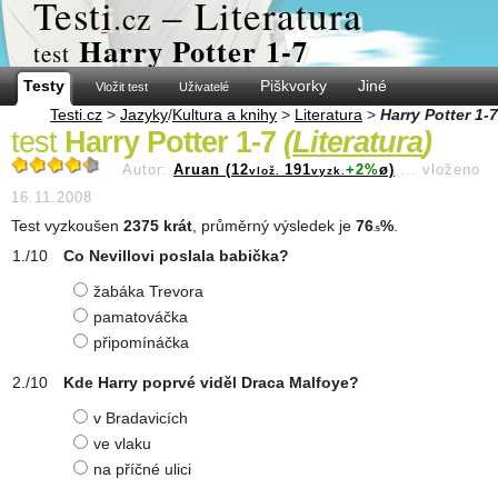
Test
i
– Literatura
.cz
Harry Potter 1-7
test
Testy
Piškvorky
Jiné
Vložit test
Uživatelé
Testi.cz
>
Jazyky
/
Kultura a knihy
>
Literatura
>
Harry Potter 1-7
test
Harry Potter 1-7
(
Literatura
)
Autor:
Aruan (12
191
+2%
ø)
...
vloženo
vlož.
vyzk.
16.11.2008
Test vyzkoušen
2375 krát
, průměrný výsledek je
76
%
.
.5
Co Nevillovi poslala babička?
žabáka Trevora
pamatováčka
připomínáčka
Kde Harry poprvé viděl Draca Malfoye?
v Bradavicích
ve vlaku
na příčné ulici