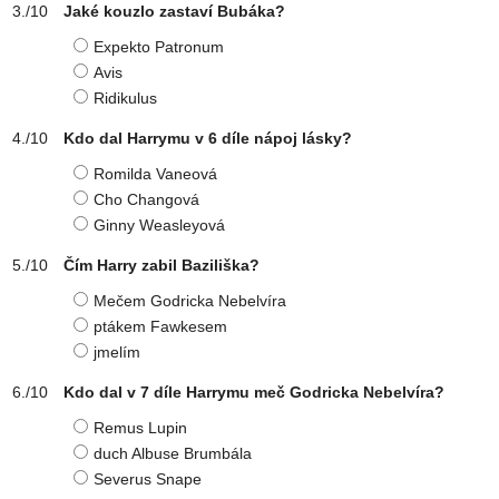
Jaké kouzlo zastaví Bubáka?
Expekto Patronum
Avis
Ridikulus
Kdo dal Harrymu v 6 díle nápoj lásky?
Romilda Vaneová
Cho Changová
Ginny Weasleyová
Čím Harry zabil Baziliška?
Mečem Godricka Nebelvíra
ptákem Fawkesem
jmelím
Kdo dal v 7 díle Harrymu meč Godricka Nebelvíra?
Remus Lupin
duch Albuse Brumbála
Severus Snape