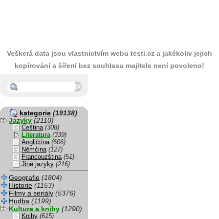
Veškerá data jsou vlastnictvím webu testi.cz a jakékoliv jejich
kopírování a šíření bez souhlasu majitele není povoleno!
kategorie
(19138)
Jazyky
(2110)
Čeština
(308)
Literatura
(339)
Angličtina
(606)
Němčina
(127)
Francouzština
(51)
Jiné jazyky
(216)
Geografie
(1804)
Historie
(1153)
Filmy a seriály
(5376)
Hudba
(1199)
Kultura a knihy
(1290)
Knihy
(615)