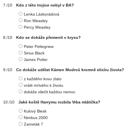
Kdo z této trojice nebyl v BA?
Lenka Láskorádová
Ron Weasley
Percy Weasley
Kdo se dokáže přemenit v krysu?
Peter Pettegriew
Sirius Black
James Potter
Co dokáže udělat Kámen Mudrců kromně elixíru života?
z každého kovu zlato
vrátit mrtvého k životu
dokáže vilečit každou nemoc
Jaké koště Harrymu rozbila Vrba mlátička?
Kulový Blesk
Nimbus 2000
Zameták 7