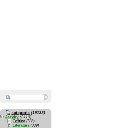
kategorie
(19138)
Jazyky
(2110)
Čeština
(308)
Literatura
(339)