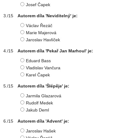
Josef Čapek
Autorem díla 'Neviditelný' je:
Václav Řezáč
Marie Majerová
Jaroslav Havlíček
Autorem díla 'Pekař Jan Marhoul' je:
Eduard Bass
Vladislav Vančura
Karel Čapek
Autorem díla 'Šlépěje' je:
Jarmila Glazarová
Rudolf Medek
Jakub Deml
Autorem díla 'Advent' je:
Jaroslav Hašek