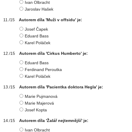
Ivan Olbracht
Jaroslav Hašek
Autorem díla 'Muži v offsidu' je:
Josef Čapek
Eduard Bass
Karel Poláček
Autorem díla 'Cirkus Humberto' je:
Eduard Bass
Ferdinand Peroutka
Karel Poláček
Autorem díla 'Pacientka doktora Hegla' je:
Marie Pujmanová
Marie Majerová
Josef Kopta
Autorem díla 'Žalář nejtemnější' je:
Ivan Olbracht