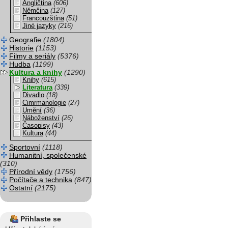
Angličtina
(606)
Němčina
(127)
Francouzština
(51)
Jiné jazyky
(216)
Geografie
(1804)
Historie
(1153)
Filmy a seriály
(5376)
Hudba
(1199)
Kultura a knihy
(1290)
Knihy
(615)
Literatura
(339)
Divadlo
(18)
Cimrmanologie
(27)
Umění
(36)
Náboženství
(26)
Časopisy
(43)
Kultura
(44)
Sportovní
(1118)
Humanitní, společenské
(310)
Přírodní vědy
(1756)
Počítače a technika
(847)
Ostatní
(2175)
Přihlaste se