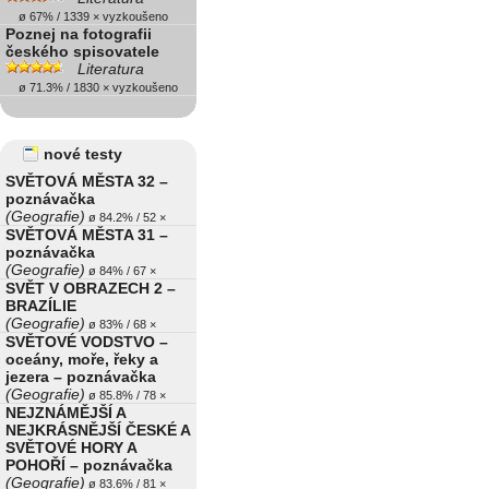
ø 67% / 1339 × vyzkoušeno
Poznej na fotografii
českého spisovatele
Literatura
ø 71.3% / 1830 × vyzkoušeno
nové testy
SVĚTOVÁ MĚSTA 32 –
poznávačka
(Geografie)
ø 84.2% / 52 ×
SVĚTOVÁ MĚSTA 31 –
poznávačka
(Geografie)
ø 84% / 67 ×
SVĚT V OBRAZECH 2 –
BRAZÍLIE
(Geografie)
ø 83% / 68 ×
SVĚTOVÉ VODSTVO –
oceány, moře, řeky a
jezera – poznávačka
(Geografie)
ø 85.8% / 78 ×
NEJZNÁMĚJŠÍ A
NEJKRÁSNĚJŠÍ ČESKÉ A
SVĚTOVÉ HORY A
POHOŘÍ – poznávačka
(Geografie)
ø 83.6% / 81 ×