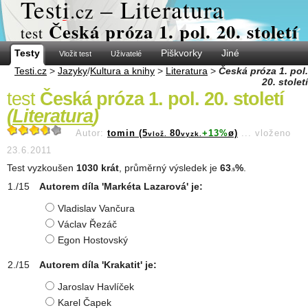
Test
i
– Literatura
.cz
Česká próza 1. pol. 20. století
test
Testy
Piškvorky
Jiné
Vložit test
Uživatelé
Testi.cz
>
Jazyky
/
Kultura a knihy
>
Literatura
>
Česká próza 1. pol.
20. století
test
Česká próza 1. pol. 20. století
(
Literatura
)
Autor:
tomin (5
80
+13%
ø)
...
vloženo
vlož.
vyzk.
23.6.2011
Test vyzkoušen
1030 krát
, průměrný výsledek je
63
%
.
.5
Autorem díla 'Markéta Lazarová' je:
Vladislav Vančura
Václav Řezáč
Egon Hostovský
Autorem díla 'Krakatit' je:
Jaroslav Havlíček
Karel Čapek