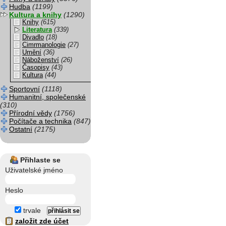
Hudba
(1199)
Kultura a knihy
(1290)
Knihy
(615)
Literatura
(339)
Divadlo
(18)
Cimrmanologie
(27)
Umění
(36)
Náboženství
(26)
Časopisy
(43)
Kultura
(44)
Sportovní
(1118)
Humanitní, společenské
(310)
Přírodní vědy
(1756)
Počítače a technika
(847)
Ostatní
(2175)
Přihlaste se
Uživatelské jméno
Heslo
trvale
založit zde účet