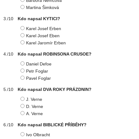
Barbora Němcová
Martina Šimková
Kdo napsal KYTICI?
Karel Josef Erben
Karel Josef Eben
Karel Jaromír Erben
Kdo napsal ROBINSONA CRUSOE?
Daniel Defoe
Petr Foglar
Pavel Foglar
Kdo napsal DVA ROKY PRÁZDNIN?
J. Verne
D. Verne
A. Verne
Kdo napsal BIBLICKÉ PŘÍBĚHY?
Ivo Olbracht