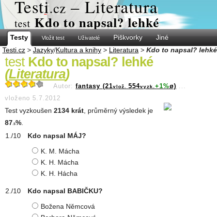
Test
i
– Literatura
.cz
Kdo to napsal? lehké
test
Testy
Piškvorky
Jiné
Vložit test
Uživatelé
Testi.cz
>
Jazyky
/
Kultura a knihy
>
Literatura
>
Kdo to napsal? lehké
test
Kdo to napsal? lehké
(
Literatura
)
Autor:
fantasy (21
554
+1%
ø)
...
vlož.
vyzk.
vloženo 5.7.2012
Test vyzkoušen
2134 krát
, průměrný výsledek je
87
%
.
.5
Kdo napsal MÁJ?
K. M. Mácha
K. H. Mácha
K. H. Hácha
Kdo napsal BABIČKU?
Božena Němcová