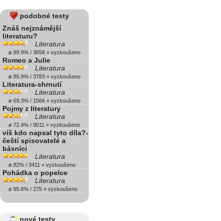
podobné testy
Znáš nejznámější
literaturu?
Literatura
ø 89.9% / 3658 × vyzkoušeno
Romeo a Julie
Literatura
ø 85.9% / 3783 × vyzkoušeno
Literatura-shrnutí
Literatura
ø 69.3% / 1566 × vyzkoušeno
Pojmy z literatury
Literatura
ø 72.4% / 9011 × vyzkoušeno
víš kdo napsal tyto díla?-
čeští spisovatelé a
básníci
Literatura
ø 82% / 3411 × vyzkoušeno
Pohádka o popelce
Literatura
ø 95.6% / 275 × vyzkoušeno
nové testy