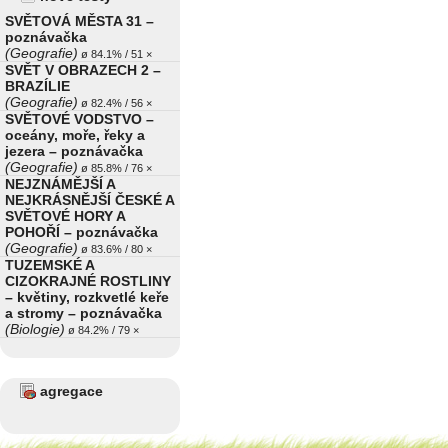
SVĚTOVÁ MĚSTA 31 –
poznávačka
(Geografie)
ø 84.1% / 51 ×
SVĚT V OBRAZECH 2 –
BRAZÍLIE
(Geografie)
ø 82.4% / 56 ×
SVĚTOVÉ VODSTVO –
oceány, moře, řeky a
jezera – poznávačka
(Geografie)
ø 85.8% / 76 ×
NEJZNÁMĚJŠÍ A
NEJKRÁSNĚJŠÍ ČESKÉ A
SVĚTOVÉ HORY A
POHOŘÍ – poznávačka
(Geografie)
ø 83.6% / 80 ×
TUZEMSKÉ A
CIZOKRAJNÉ ROSTLINY
– květiny, rozkvetlé keře
a stromy – poznávačka
(Biologie)
ø 84.2% / 79 ×
agregace