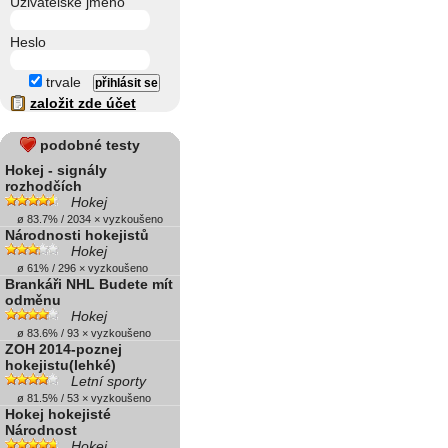
Uživatelské jméno
Heslo
trvale
založit zde účet
podobné testy
Hokej - signály
rozhodčích
Hokej
ø 83.7% / 2034 × vyzkoušeno
Národnosti hokejistů
Hokej
ø 61% / 296 × vyzkoušeno
Brankáři NHL Budete mít
odměnu
Hokej
ø 83.6% / 93 × vyzkoušeno
ZOH 2014-poznej
hokejistu(lehké)
Letní sporty
ø 81.5% / 53 × vyzkoušeno
Hokej hokejisté
Národnost
Hokej