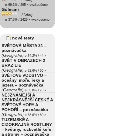
ø 69.1% / 295 × vyzkoušeno
Gólmani
Hokej
ø 37.8% / 2425 × vyzkoušeno
nové testy
SVĚTOVÁ MĚSTA 31 –
poznávačka
(Geografie)
ø 84.2% / 44 ×
SVĚT V OBRAZECH 2 –
BRAZÍLIE
(Geografie)
ø 82.6% / 50 ×
SVĚTOVÉ VODSTVO –
oceány, moře, řeky a
jezera – poznávačka
(Geografie)
ø 85.8% / 75 ×
NEJZNÁMĚJŠÍ A
NEJKRÁSNĚJŠÍ ČESKÉ A
SVĚTOVÉ HORY A
POHOŘÍ – poznávačka
(Geografie)
ø 83.6% / 80 ×
TUZEMSKÉ A
CIZOKRAJNÉ ROSTLINY
– květiny, rozkvetlé keře
a stromy – poznávačka