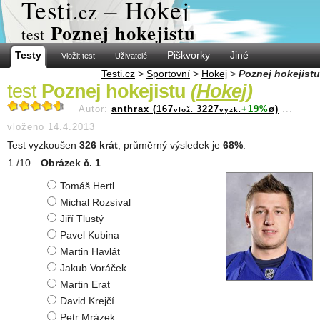
Test
i
– Hokej
.cz
Poznej hokejistu
test
Testy
Piškvorky
Jiné
Vložit test
Uživatelé
Testi.cz
>
Sportovní
>
Hokej
>
Poznej hokejistu
test
Poznej hokejistu
(
Hokej
)
Autor:
anthrax (167
3227
+19%
ø)
...
vlož.
vyzk.
vloženo 14.4.2013
Test vyzkoušen
326 krát
, průměrný výsledek je
68%
.
Obrázek č. 1
Tomáš Hertl
Michal Rozsíval
Jiří Tlustý
Pavel Kubina
Martin Havlát
Jakub Voráček
Martin Erat
David Krejčí
Petr Mrázek