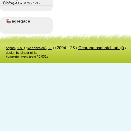
(Biologie)
ø 84.2% / 79 ×
agregace
2004—26 /
Ochrana osobních údajů
/
odpad
(869+)
/
ke schválení
(53+)
/
design by ginger ninja!
kompletní výpis testů
/ 0.032s