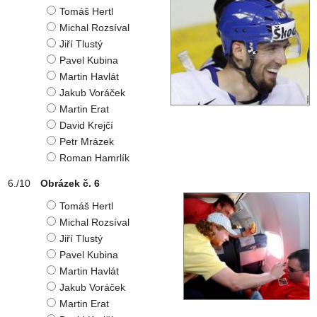
Tomáš Hertl
Michal Rozsíval
Jiří Tlustý
Pavel Kubina
Martin Havlát
Jakub Voráček
Martin Erat
David Krejčí
Petr Mrázek
Roman Hamrlík
Obrázek č. 6
Tomáš Hertl
Michal Rozsíval
Jiří Tlustý
Pavel Kubina
Martin Havlát
Jakub Voráček
Martin Erat