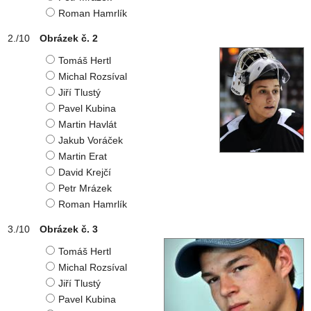
Roman Hamrlík
Obrázek č. 2
Tomáš Hertl
Michal Rozsíval
Jiří Tlustý
Pavel Kubina
Martin Havlát
Jakub Voráček
Martin Erat
David Krejčí
Petr Mrázek
Roman Hamrlík
Obrázek č. 3
Tomáš Hertl
Michal Rozsíval
Jiří Tlustý
Pavel Kubina