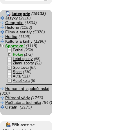
kategorie
(19138)
Jazyky
(2110)
Geografie
(1804)
Historie
(1153)
Filmy a seriály
(5376)
Hudba
(1199)
Kultura a knihy
(1290)
Sportovní
(1118)
Fotbal
(259)
Hokej
(172)
Letní sporty
(58)
Zimní sporty
(92)
Sportovci
(67)
Sport
(130)
Auta
(111)
Autoškola
(8)
Humanitní, společenské
(310)
Přírodní vědy
(1756)
Počítače a technika
(847)
Ostatní
(2175)
Přihlaste se