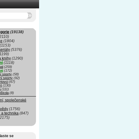
gorie
(19138)
2110)
ie
(1804)
(1153)
seriály
(5376)
1199)
a knihy
(1290)
ní
(1118)
al
(259)
ej
(172)
í sporty
(58)
ní sporty
(92)
rtovci
(67)
rt
(130)
a
(111)
oškola
(8)
ní, společenské
 vědy
(1756)
 a technika
(847)
(2175)
laste se