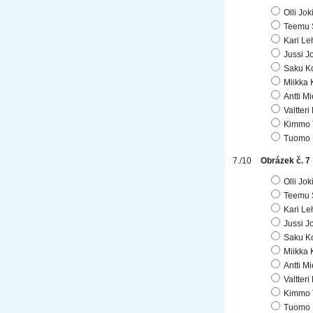
Olli Jo
Teemu 
Kari Le
Jussi J
Saku K
Miikka 
Antti Mi
Valtteri
Kimmo 
Tuomo 
Obrázek č. 7
Olli Jo
Teemu 
Kari Le
Jussi J
Saku K
Miikka 
Antti Mi
Valtteri
Kimmo 
Tuomo 