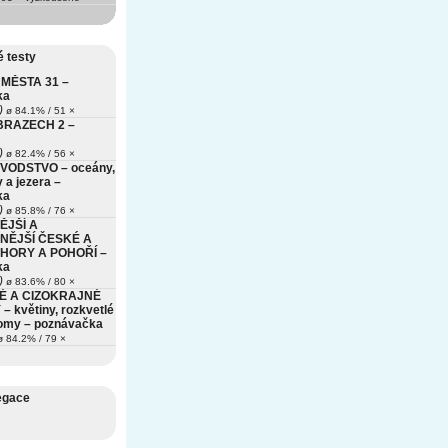
 testy
MĚSTA 31 –
ka
)
ø 84.1% / 51 ×
BRAZECH 2 –
)
ø 82.4% / 56 ×
VODSTVO – oceány,
 a jezera –
ka
)
ø 85.8% / 76 ×
ĚJŠÍ A
NĚJŠÍ ČESKÉ A
HORY A POHOŘÍ –
ka
)
ø 83.6% / 80 ×
É A CIZOKRAJNÉ
– květiny, rozkvetlé
romy – poznávačka
 84.2% / 79 ×
egace