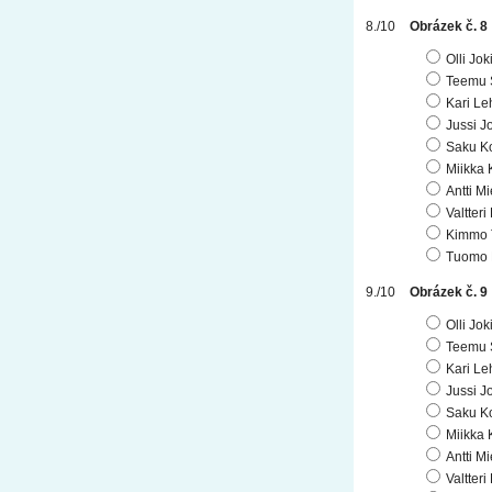
Obrázek č. 8
Olli Jo
Teemu 
Kari Le
Jussi J
Saku K
Miikka 
Antti Mi
Valtteri
Kimmo 
Tuomo 
Obrázek č. 9
Olli Jo
Teemu 
Kari Le
Jussi J
Saku K
Miikka 
Antti Mi
Valtteri