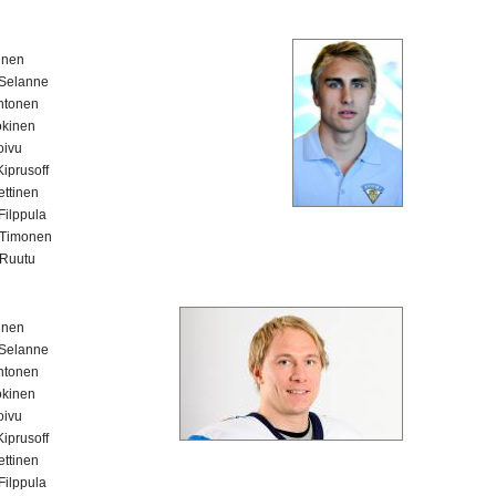
kinen
Selanne
htonen
okinen
oivu
Kiprusoff
ettinen
 Filppula
Timonen
Ruutu
kinen
Selanne
htonen
okinen
oivu
Kiprusoff
ettinen
 Filppula