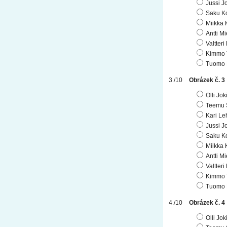
Jussi J
Saku K
Miikka 
Antti Mi
Valtteri
Kimmo 
Tuomo 
Obrázek č. 3
Olli Jo
Teemu 
Kari Le
Jussi J
Saku K
Miikka 
Antti Mi
Valtteri
Kimmo 
Tuomo 
Obrázek č. 4
Olli Jo