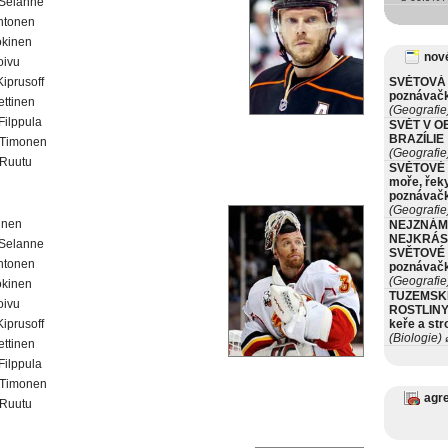
Selanne
htonen
okinen
nové
oivu
Kiprusoff
SVĚTOVÁ 
poznávač
ettinen
(Geografie
 Filppula
SVĚT V O
BRAZÍLIE
Timonen
(Geografie
Ruutu
SVĚTOVÉ 
moře, řeky
poznávač
(Geografie
kinen
NEJZNÁM
NEJKRÁS
Selanne
SVĚTOVÉ 
htonen
poznávač
(Geografie
okinen
TUZEMSK
oivu
ROSTLINY 
Kiprusoff
keře a st
(Biologie)
ø
ettinen
 Filppula
Timonen
agr
Ruutu