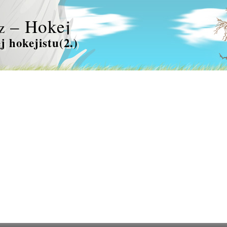
– Hokej
z
j hokejistu(2.)