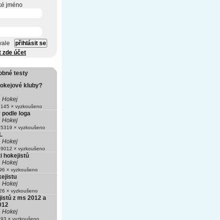
ké jméno
vale
t zde účet
obné testy
hokejové kluby?
Hokej
145 × vyzkoušeno
 podle loga
Hokej
5319 × vyzkoušeno
L
Hokej
9012 × vyzkoušeno
 hokejistů
Hokej
6 × vyzkoušeno
ejistu
Hokej
6 × vyzkoušeno
jistů z ms 2012 a
012
Hokej
93 × vyzkoušeno