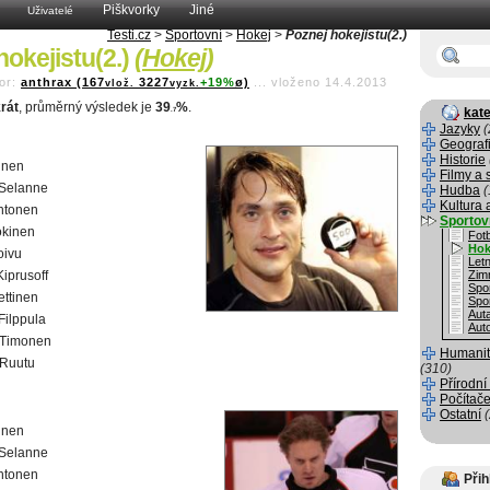
Piškvorky
Jiné
Uživatelé
Testi.cz
>
Sportovní
>
Hokej
>
Poznej hokejistu(2.)
hokejistu(2.)
(
Hokej
)
or:
anthrax (167
3227
+19%
ø)
...
vloženo 14.4.2013
vlož.
vyzk.
rát
, průměrný výsledek je
39
%
.
kate
.7
Jazyky
(
Geograf
Historie
kinen
Filmy a 
Selanne
Hudba
(
Kultura 
htonen
Sportov
okinen
Fotb
Hok
oivu
Letn
Kiprusoff
Zim
Spo
ettinen
Spo
Aut
 Filppula
Aut
Timonen
Humanit
Ruutu
(310)
Přírodní
Počítače
Ostatní
kinen
Selanne
htonen
Přih