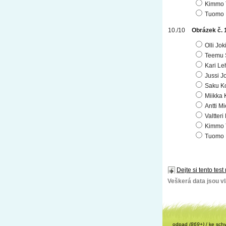
Kimmo 
Tuomo 
Obrázek č. 
Olli Jo
Teemu 
Kari Le
Jussi J
Saku K
Miikka 
Antti Mi
Valtteri
Kimmo 
Tuomo 
Dejte si tento test
Veškerá data jsou vla
odpad
(869+)
/
ke sch