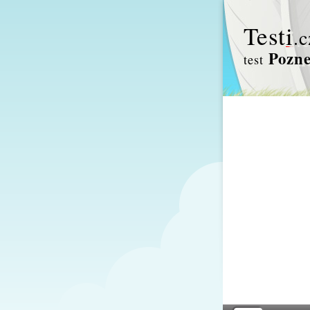
Test
i
.c
Pozne
test