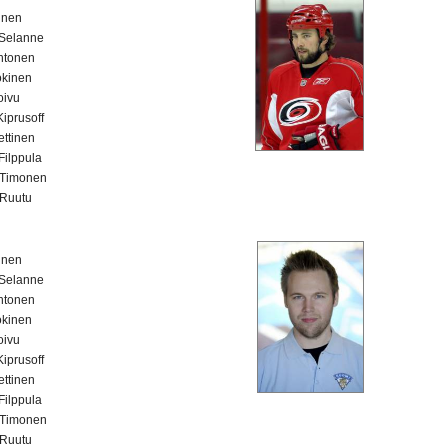
kinen
Selanne
htonen
okinen
oivu
Kiprusoff
ettinen
 Filppula
Timonen
Ruutu
kinen
Selanne
htonen
okinen
oivu
Kiprusoff
ettinen
 Filppula
Timonen
Ruutu