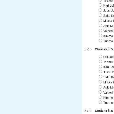
Teemu 
Kari Le
Jussi J
Saku K
Miikka 
Antti Mi
Valtteri
Kimmo 
Tuomo 
Obrázek č. 5
Olli Jo
Teemu 
Kari Le
Jussi J
Saku K
Miikka 
Antti Mi
Valtteri
Kimmo 
Tuomo 
Obrázek č. 6