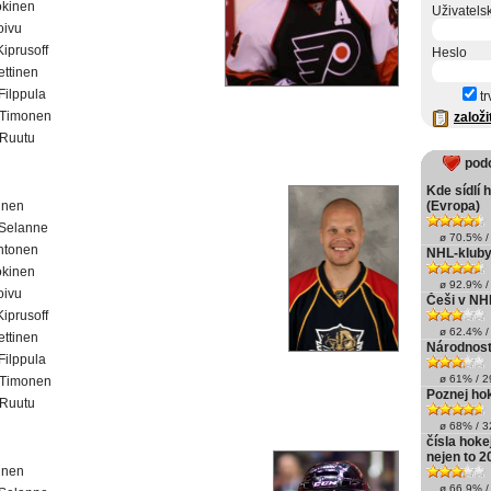
okinen
Uživatels
oivu
Kiprusoff
Heslo
ettinen
 Filppula
tr
Timonen
založi
Ruutu
pod
Kde sídlí 
kinen
(Evropa)
Selanne
ø 70.5% / 
htonen
NHL-kluby
okinen
ø 92.9% / 
oivu
Češi v NH
Kiprusoff
ø 62.4% / 
ettinen
Národnosti
 Filppula
ø 61% / 29
Timonen
Poznej hok
Ruutu
ø 68% / 32
čísla hoke
nejen to 2
kinen
ø 66.9% / 