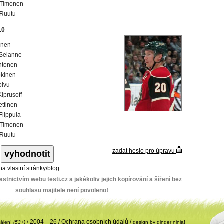
Timonen
Ruutu
10
kinen
Selanne
htonen
okinen
oivu
Kiprusoff
ettinen
 Filppula
Timonen
Ruutu
zadat heslo pro úpravu
 na vlastní stránky/blog
stnictvím webu testi.cz a jakékoliv jejich kopírování a šíření bez
souhlasu majitele není povoleno!
2004—26 /
Ochrana osobních údajů
/
válení
(53+)
/
design by ginger ninja!