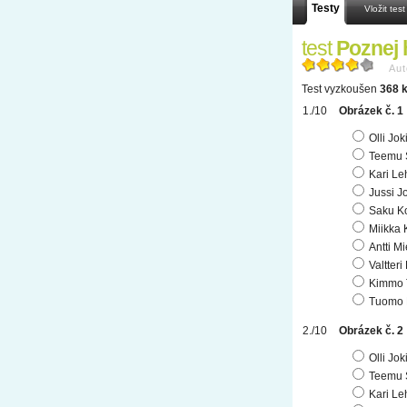
Testy
Vložit test
test
Poznej 
Aut
Test vyzkoušen
368 k
Obrázek č. 1
Olli Jo
Teemu 
Kari Le
Jussi J
Saku K
Miikka 
Antti Mi
Valtteri
Kimmo 
Tuomo 
Obrázek č. 2
Olli Jo
Teemu 
Kari Le