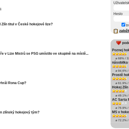
Uživatels
i
Heslo
 Zlín titul v České hokejové lize?
tr
založi
pod
Poznej hok
ře v Lize Mistrů se PSG umístilo ve skupině na místě...
ø 68% / 32
násobilka
ø 94.6% / 
Prostě ho
vyhrál Rona Cup?
ø 61.9% / 
Hokej Zlín
ø 49.1% / 
AC Sarta 
ø 76.9% / 
MS v hoke
en zlínský hokejový tým?
ø 72.2% / 