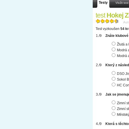
Testy
Vložit test
test
Hokej Zl
Aut
Test vyzkoušen
54 kr
Znáte klubové
Žlutá a 
Modrá a
Modrá a
Který z násled
DSO Jis
Sokol Bo
HC Cont
Jak se jmenuj
Zimní s
Zimní s
Městský
Která s těchto