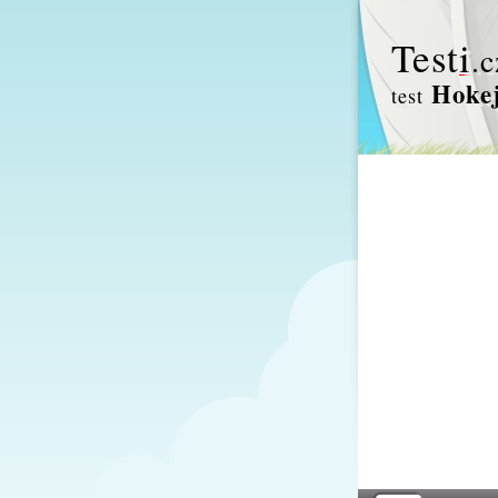
Test
i
.c
Hokej
test