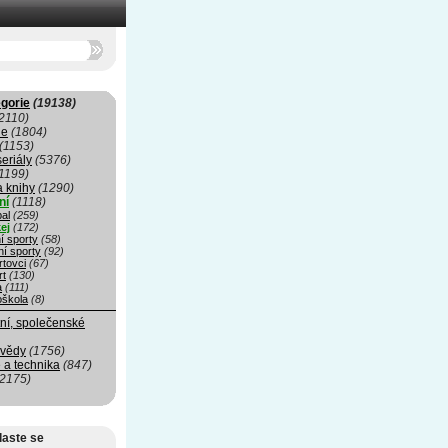
gorie
(19138)
2110)
ie
(1804)
(1153)
seriály
(5376)
1199)
a knihy
(1290)
ní
(1118)
al
(259)
ej
(172)
í sporty
(58)
ní sporty
(92)
rtovci
(67)
rt
(130)
a
(111)
oškola
(8)
ní, společenské
 vědy
(1756)
 a technika
(847)
(2175)
laste se