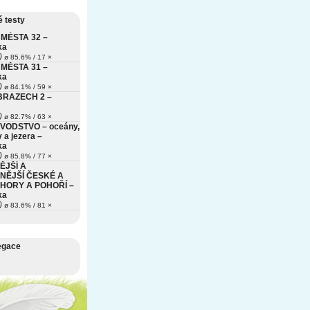
 testy
MĚSTA 32 –
ka
)
ø 85.6% / 17 ×
MĚSTA 31 –
ka
)
ø 84.1% / 59 ×
BRAZECH 2 –
)
ø 82.7% / 63 ×
VODSTVO – oceány,
 a jezera –
ka
)
ø 85.8% / 77 ×
ĚJŠÍ A
NĚJŠÍ ČESKÉ A
HORY A POHOŘÍ –
ka
)
ø 83.6% / 81 ×
egace