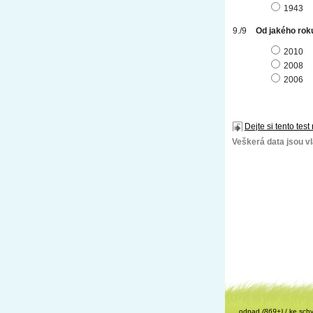
1943
Od jakého roku
2010
2008
2006
Dejte si tento test
Veškerá data jsou vla
odpad
(869+)
/
ke sch