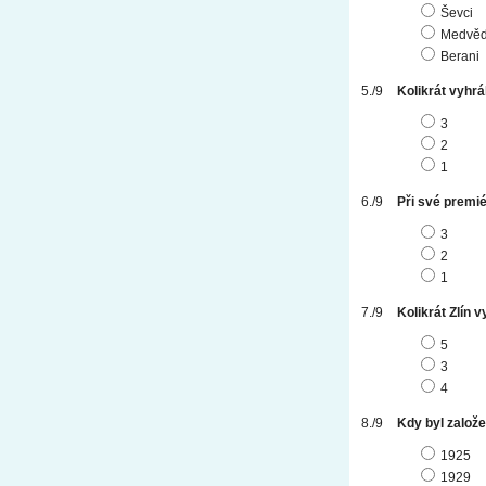
Ševci
Medvěd
Berani
Kolikrát vyhrál
3
2
1
Při své premié
3
2
1
Kolikrát Zlín 
5
3
4
Kdy byl založ
1925
1929