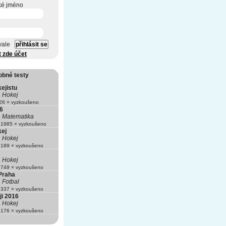
ké jméno
vale
t zde účet
obné testy
ejistu
Hokej
6 × vyzkoušeno
 6
Matematika
1985 × vyzkoušeno
kej
Hokej
189 × vyzkoušeno
Hokej
749 × vyzkoušeno
Praha
Fotbal
337 × vyzkoušeno
ji 2016
Hokej
176 × vyzkoušeno