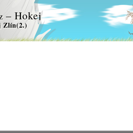
– Hokej
z
 Zlín(2.)