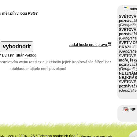
nové
 měl Zlín v logu PSG?
SVĚTOVÁ 
poznávač
(Geografie
SVĚTOVÁ 
poznávač
(Geografie
SVĚT V O
zadat heslo pro úpravu
BRAZÍLIE
(Geografie
 na vlastní stránky/blog
SVĚTOVÉ 
moře, řeky
stnictvím webu testi.cz a jakékoliv jejich kopírování a šíření bez
poznávač
souhlasu majitele není povoleno!
(Geografie
NEJZNÁM
NEJKRÁS
SVĚTOVÉ 
poznávač
(Geografie
agr
2004—26 /
Ochrana osobních údajů
/
válení
(53+)
/
design by ginger ninja!