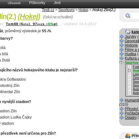
Piškvorky
Jiné
Uživatelé
Testi.cz
>
Sportovní
>
Hokej
>
Hokej Zlín(2.)
ín(2.)
(
Hokej
)
(čeká na schválení)
or:
Tom88 (6
97
+6%
ø)
...
vloženo 14.6.2017
vlož.
vyzk.
át
, průměrný výsledek je
55
%
.
kate
.4
Jazyky
(
 barvy?
Geograf
Historie
bílá
Filmy a 
 bílá
Hudba
(
Kultura 
 žlutá
Sportov
Fotb
ujícího názvů hokejového klubu je nejstarší?
Hok
Letn
Zim
kra Gottwaldov
Spo
tostroj Zlín
Spo
Aut
inental Zlín
Aut
Humanit
e nynější stadion?
(310)
Přírodní
tadion Zlín
Počítače
tadion Luďka Čajky
Ostatní
 stadion
 přezdívek není určena pro Zlín?
Přih