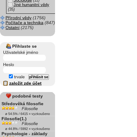
Sociologie
(11)
Jiné humanitní vědy
(35)
Přírodní vědy
(1756)
Počítače a technika
(847)
Ostatní
(2175)
Přihlaste se
Uživatelské jméno
Heslo
trvale
založit zde účet
podobné testy
Středověká filosofie
Filosofie
ø 54.5% / 6415 × vyzkoušeno
Filosofie(1.)
Filosofie
ø 44.8% / 5992 × vyzkoušeno
Psychologie - základy