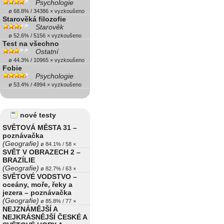
Psychologie
ø 68.8% / 34386 × vyzkoušeno
Starověká filozofie
Starověk
ø 52.6% / 5156 × vyzkoušeno
Test na všechno
Ostatní
ø 44.3% / 10965 × vyzkoušeno
Fobie
Psychologie
ø 53.4% / 4994 × vyzkoušeno
nové testy
SVĚTOVÁ MĚSTA 31 –
poznávačka
(Geografie)
ø 84.1% / 58 ×
SVĚT V OBRAZECH 2 –
BRAZÍLIE
(Geografie)
ø 82.7% / 63 ×
SVĚTOVÉ VODSTVO –
oceány, moře, řeky a
jezera – poznávačka
(Geografie)
ø 85.8% / 77 ×
NEJZNÁMĚJŠÍ A
NEJKRÁSNĚJŠÍ ČESKÉ A