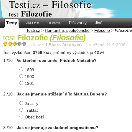
Test
i
– Filosofie
.cz
Filozofie
test
Testy
Piškvorky
Jiné
Vložit test
Uživatelé
Testi.cz
>
Humanitní, společenské
>
Filosofie
>
Filozofie
test
Filozofie
(
Filosofie
)
Autor:
LBhero (
anonym
)
...
vloženo 19.5.2006
Test vyzkoušen
3759 krát
, průměrný výsledek je
42
%
.
.4
Ve kterém roce umřel Fridrich Nietzche?
1899
1900
1901
Jak se jmenuje stěžejní dílo Martina Bubera?
Já a Ty
Traktát
Obec boží
Jak se jmenuje zakladatel pragmatismu?