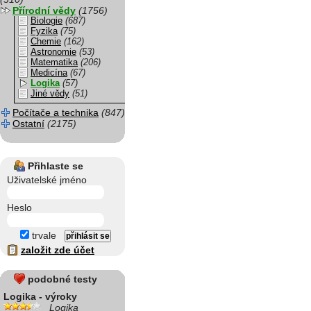
Přírodní vědy
(1756)
Biologie
(687)
Fyzika
(75)
Chemie
(162)
Astronomie
(53)
Matematika
(206)
Medicína
(67)
Logika
(57)
Jiné vědy
(51)
Počítače a technika
(847)
Ostatní
(2175)
Přihlaste se
Uživatelské jméno
Heslo
trvale
založit zde účet
podobné testy
Logika - výroky
Logika