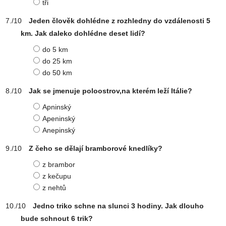
tři
Jeden člověk dohlédne z rozhledny do vzdálenosti 5
km. Jak daleko dohlédne deset lidí?
do 5 km
do 25 km
do 50 km
Jak se jmenuje poloostrov,na kterém leží Itálie?
Apninský
Apeninský
Anepinský
Z čeho se dělají bramborové knedlíky?
z brambor
z kečupu
z nehtů
Jedno triko schne na slunci 3 hodiny. Jak dlouho
bude schnout 6 trik?