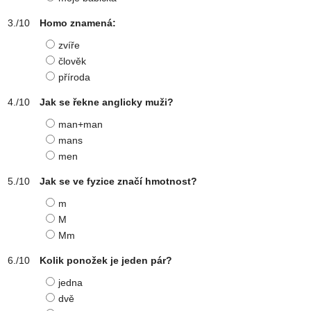
Homo znamená:
zvíře
člověk
příroda
Jak se řekne anglicky muži?
man+man
mans
men
Jak se ve fyzice značí hmotnost?
m
M
Mm
Kolik ponožek je jeden pár?
jedna
dvě