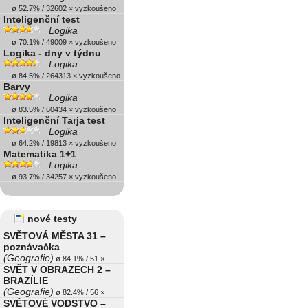
ø 52.7% / 32602 × vyzkoušeno
Inteligenční test
Logika
ø 70.1% / 49009 × vyzkoušeno
Logika - dny v týdnu
Logika
ø 84.5% / 264313 × vyzkoušeno
Barvy
Logika
ø 83.5% / 60434 × vyzkoušeno
Inteligenční Tarja test
Logika
ø 64.2% / 19813 × vyzkoušeno
Matematika 1+1
Logika
ø 93.7% / 34257 × vyzkoušeno
nové testy
SVĚTOVÁ MĚSTA 31 –
poznávačka
(Geografie)
ø 84.1% / 51 ×
SVĚT V OBRAZECH 2 –
BRAZÍLIE
(Geografie)
ø 82.4% / 56 ×
SVĚTOVÉ VODSTVO –