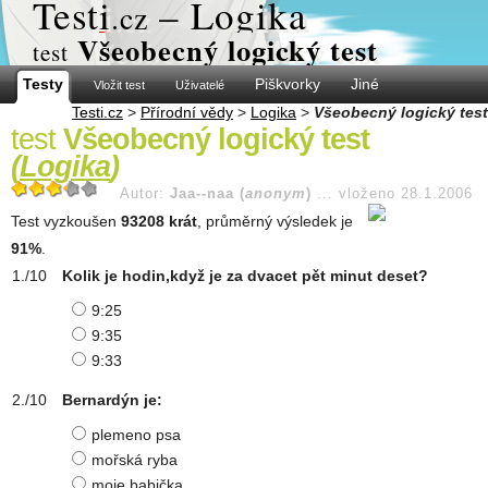
Test
i
– Logika
.cz
Všeobecný logický test
test
Testy
Piškvorky
Jiné
Vložit test
Uživatelé
Testi.cz
>
Přírodní vědy
>
Logika
>
Všeobecný logický test
test
Všeobecný logický test
(
Logika
)
Autor:
Jaa--naa (
anonym
)
...
vloženo 28.1.2006
Test vyzkoušen
93208 krát
, průměrný výsledek je
91%
.
Kolik je hodin,když je za dvacet pět minut deset?
9:25
9:35
9:33
Bernardýn je:
plemeno psa
mořská ryba
moje babička