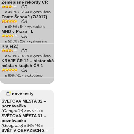
Zeměpisné rekordy ČR
ČR
ø 48.5% / 12544 × vyzkoušeno
Znáte Šenov? (7/2017)
ČR
ø 69.8% / 54 × vyzkoušeno
MHD v Praze - I.
ČR
ø 52.6% / 207 × vyzkoušeno
Kraje(2.)
ČR
ø 57.1% / 14329 × vyzkoušeno
KRAJE ČR 12 – historická
města v krajích ČR 1
ČR
ø 80% / 61 × vyzkoušeno
nové testy
SVĚTOVÁ MĚSTA 32 –
poznávačka
(Geografie)
ø 85% / 21 ×
SVĚTOVÁ MĚSTA 31 –
poznávačka
(Geografie)
ø 84% / 60 ×
SVĚT V OBRAZECH 2 –