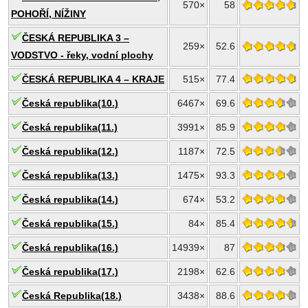
570×
58
POHOŘÍ, NÍŽINY
ČESKÁ REPUBLIKA 3 –
259×
52.6
VODSTVO - řeky, vodní plochy
ČESKÁ REPUBLIKA 4 – KRAJE
515×
77.4
Česká republika(10.)
6467×
69.6
Česká republika(11.)
3991×
85.9
Česká republika(12.)
1187×
72.5
Česká republika(13.)
1475×
93.3
Česká republika(14.)
674×
53.2
Česká republika(15.)
84×
85.4
Česká republika(16.)
14939×
87
Česká republika(17.)
2198×
62.6
Česká Republika(18.)
3438×
88.6