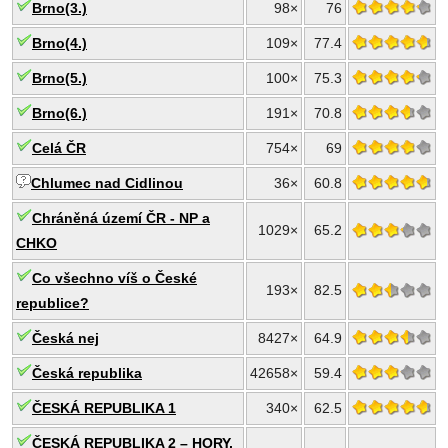
Brno(3.)
98×
76
Brno(4.)
109×
77.4
Brno(5.)
100×
75.3
Brno(6.)
191×
70.8
Celá ČR
754×
69
Chlumec nad Cidlinou
36×
60.8
Chráněná území ČR - NP a
1029×
65.2
CHKO
Co všechno víš o České
193×
82.5
republice?
Česká nej
8427×
64.9
Česká republika
42658×
59.4
ČESKÁ REPUBLIKA 1
340×
62.5
ČESKÁ REPUBLIKA 2 – HORY,