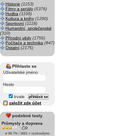
Historie
(1153)
Filmy a seriály
(5376)
Hudba
(1199)
Kultura a knihy
(1290)
Sportovní
(1118)
Humanitní, společenské
(310)
Přírodní vědy
(1756)
Počítače a technika
(847)
Ostatní
(2175)
Přihlaste se
Uživatelské jméno
Heslo
trvale
založit zde účet
podobné testy
Průmysly a doprava
ČR
ø 66.7% / 1661 × vyzkoušeno