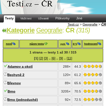
Test
i
– ČR
.cz
Testy
Piškvorky
Jiné
Vložit test
Uživatelé
Testi.cz
>
Geografie
>
ČR
Kategorie
Geografie
:
ČR
(315)
nové
název testu
hodnocení
vyzk.
Ø %
1 strana — testy 1 až 30 / 315
[1]
[2]
[3]
..
[6]
..
[9]
..
[11]
Adamov a okolí
288×
44.3
Bechyně 2
120×
61.2
Břevnov
89×
65.6
Brno
3205×
70.5
Brno (jednoduché)
92×
72.5