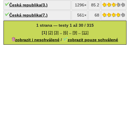
Česká republika(3.)
1296×
85.2
Česká republika(7.)
561×
68
1 strana — testy 1 až 30 / 315
[1]
[2]
[3]
..
[6]
..
[9]
..
[11]
zobrazit i neschválené
/
zobrazit pouze schválené