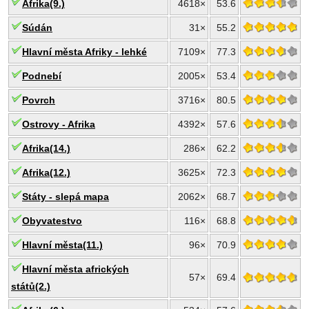
Afrika(9.)
4618×
53.6
Súdán
31×
55.2
Hlavní města Afriky - lehké
7109×
77.3
Podnebí
2005×
53.4
Povrch
3716×
80.5
Ostrovy - Afrika
4392×
57.6
Afrika(14.)
286×
62.2
Afrika(12.)
3625×
72.3
Státy - slepá mapa
2062×
68.7
Obyvatestvo
116×
68.8
Hlavní města(11.)
96×
70.9
Hlavní města afrických
57×
69.4
států(2.)