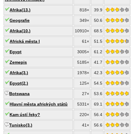
Afrika(13.)
818×
39.9
Geografie
349×
50.6
Afrika(10.)
10910×
68.5
Africká města I
61×
51.5
Egypt
3005×
61.2
Zemepis
5185×
41.7
Afrika(3.)
1978×
42.3
Egypt(2.)
125×
54.5
Botswana
27×
53.6
Hlavní města afrických států
5331×
69.1
Kam ústí řeky?
220×
56.4
Tunisko(3.)
41×
56.6