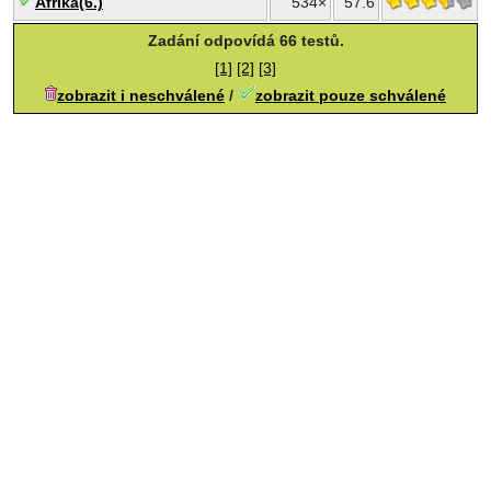
Afrika(6.)
534×
57.6
Zadání odpovídá 66 testů.
[1]
[2]
[3]
zobrazit i neschválené
/
zobrazit pouze schválené