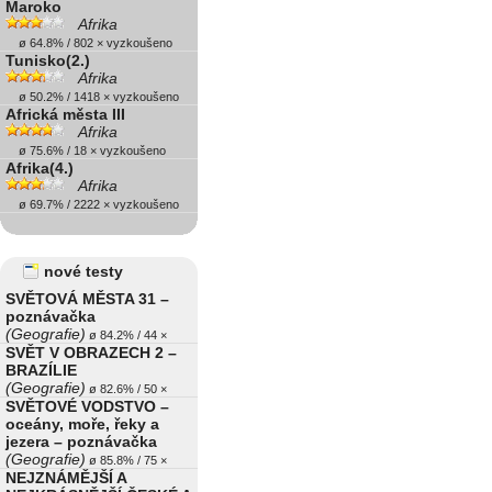
Maroko
Afrika
ø 64.8% / 802 × vyzkoušeno
Tunisko(2.)
Afrika
ø 50.2% / 1418 × vyzkoušeno
Africká města III
Afrika
ø 75.6% / 18 × vyzkoušeno
Afrika(4.)
Afrika
ø 69.7% / 2222 × vyzkoušeno
nové testy
SVĚTOVÁ MĚSTA 31 –
poznávačka
(Geografie)
ø 84.2% / 44 ×
SVĚT V OBRAZECH 2 –
BRAZÍLIE
(Geografie)
ø 82.6% / 50 ×
SVĚTOVÉ VODSTVO –
oceány, moře, řeky a
jezera – poznávačka
(Geografie)
ø 85.8% / 75 ×
NEJZNÁMĚJŠÍ A