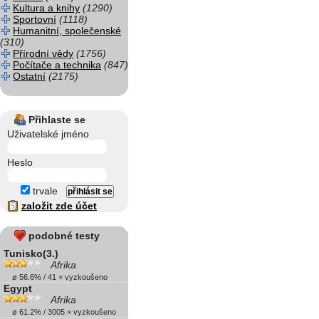
Kultura a knihy
(1290)
Sportovní
(1118)
Humanitní, společenské
(310)
Přírodní vědy
(1756)
Počítače a technika
(847)
Ostatní
(2175)
Přihlaste se
Uživatelské jméno
Heslo
trvale
založit zde účet
podobné testy
Tunisko(3.)
Afrika
ø 56.6% / 41 × vyzkoušeno
Egypt
Afrika
ø 61.2% / 3005 × vyzkoušeno