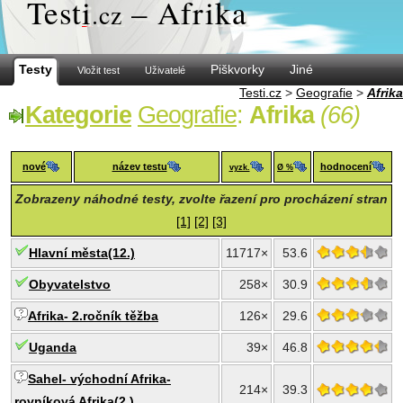
Test
i
– Afrika
.cz
Testy
Piškvorky
Jiné
Vložit test
Uživatelé
Testi.cz
>
Geografie
>
Afrika
Kategorie
Geografie
:
Afrika
(66)
nové
název testu
hodnocení
vyzk.
Ø %
Zobrazeny náhodné testy, zvolte řazení pro procházení stran
[1]
[2]
[3]
Hlavní města(12.)
11717×
53.6
Obyvatelstvo
258×
30.9
Afrika- 2.ročník těžba
126×
29.6
Uganda
39×
46.8
Sahel- východní Afrika-
214×
39.3
rovníková Afrika(2.)