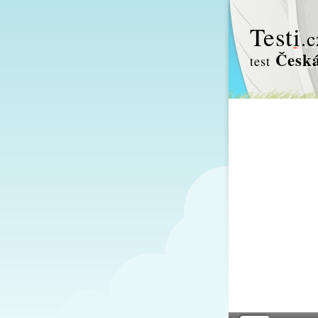
Test
i
.c
Česká
test