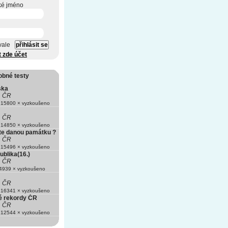
ké jméno
vale
t zde účet
obné testy
ska
ČR
15800 × vyzkoušeno
ČR
14850 × vyzkoušeno
te danou památku ?
ČR
15496 × vyzkoušeno
blika(16.)
ČR
939 × vyzkoušeno
ČR
16341 × vyzkoušeno
é rekordy ČR
ČR
12544 × vyzkoušeno