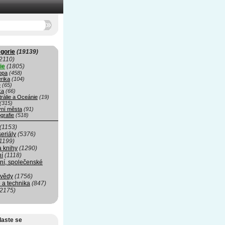
gorie
(19139)
2110)
ie
(1805)
opa
(458)
rika
(104)
e
(65)
ka
(66)
rálie a Oceánie
(19)
(315)
vní města
(91)
grafie
(518)
(1153)
seriály
(5376)
1199)
a knihy
(1290)
ní
(1118)
ní, společenské
 vědy
(1756)
 a technika
(847)
(2175)
laste se