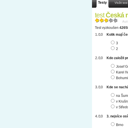
Testy
Vložit test
test
Česká r
Aut
Test vyzkoušen
4265
Kolik mají č
3
2
Kdo založil 
Josef G
Karel I
Bohumil
Kde se nachá
na Šum
v Krušn
v Střed
3. nejvíce o
Brno