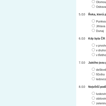
Olomou
Ostrava
Řeka, která 
Punkva
Jihlava
Dunaj
Kdy byla ČR
v prvoh
v druh
v třetih
Jakého jsou 
deštov
říčního
ledovc
Největší podí
luskovi
obilovi
zelenin