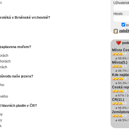
c
Uživatels
Heslo
protéká v Brněnské vrchovině?
tr
založi
pod
 zaplavena mořem?
Města Če
orách
ø 58.8% / 
ohorách
Města(5.)
orách
ø 48.7% / 
Kde najda
původu naše jezera?
ø 50.3% / 
ého
Česká repu
ø 87% / 14
ového
ČR(11.)
l hlavních plodin v ČR?
ø 58.6% / 
Zeměpisn
ny
ny
ø 48.5% / 
a