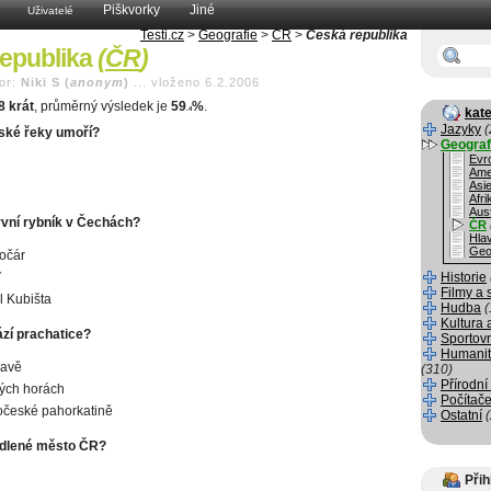
Piškvorky
Jiné
Uživatelé
Testi.cz
>
Geografie
>
ČR
>
Česká republika
epublika
(
ČR
)
or:
Niki S (
anonym
)
...
vloženo 6.2.2006
8 krát
, průměrný výsledek je
59
%
.
.4
kate
Jazyky
(
eské řeky umoří?
Geograf
Evr
Ame
Asi
Afri
Aust
první rybník v Čechách?
ČR
Hla
Geo
očár
V
Historie
Filmy a 
 Kubišta
Hudba
(
Kultura 
zí prachatice?
Sportov
Humanit
avě
(310)
Přírodní
ých horách
Počítače
očeské pahorkatině
Ostatní
sídlené město ČR?
Přih