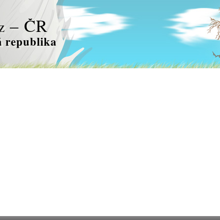
– ČR
z
 republika