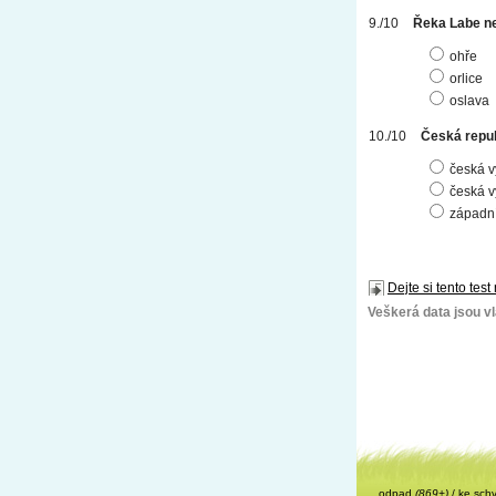
Řeka Labe ne
ohře
orlice
oslava
Česká repub
česká 
česká v
západní
Dejte si tento test
Veškerá data jsou vla
odpad
(869+)
/
ke sch