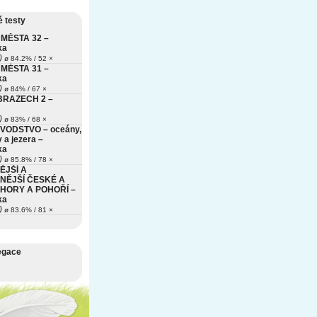
 testy
MĚSTA 32 –
ka
)
ø 84.2% / 52 ×
MĚSTA 31 –
ka
)
ø 84% / 67 ×
BRAZECH 2 –
)
ø 83% / 68 ×
VODSTVO – oceány,
 a jezera –
ka
)
ø 85.8% / 78 ×
ĚJŠÍ A
NĚJŠÍ ČESKÉ A
HORY A POHOŘÍ –
ka
)
ø 83.6% / 81 ×
egace