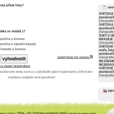
má přítok řeky?
nové
SVĚTOVÁ 
poznávač
(Geografie
SVĚTOVÁ 
poznávač
lika se skládá z?
(Geografie
SVĚT V O
vysočina a šumava
BRAZÍLIE
(Geografie
ysočina a západní karpaty
SVĚTOVÉ 
 karpaty a šumava
moře, řeky
poznávač
zadat heslo pro úpravu
(Geografie
NEJZNÁM
NEJKRÁS
 na vlastní stránky/blog
SVĚTOVÉ 
stnictvím webu testi.cz a jakékoliv jejich kopírování a šíření bez
poznávač
(Geografie
souhlasu majitele není povoleno!
agr
2004—26 /
Ochrana osobních údajů
/
válení
(140+)
/
design by ginger ninja!