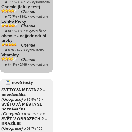
ø 78.9% / 32212 × vyzkoušeno
Chemie (lehký test)
Chemie
ø 70.7% / 8891 × vyzkoušeno
Lehké Prvky
Chemie
ø 84.5% / 862 × vyzkoušeno
chemie - nejjednoduší
prvky
Chemie
ø 86% / 672 × vyzkoušeno
Vitaminy
Chemie
ø 64.8% / 2469 × vyzkoušeno
nové testy
SVĚTOVÁ MĚSTA 32 –
poznávačka
(Geografie)
ø 82.5% / 2 ×
SVĚTOVÁ MĚSTA 31 –
poznávačka
(Geografie)
ø 84.1% / 58 ×
SVĚT V OBRAZECH 2 –
BRAZÍLIE
(Geografie)
ø 82.7% / 63 ×