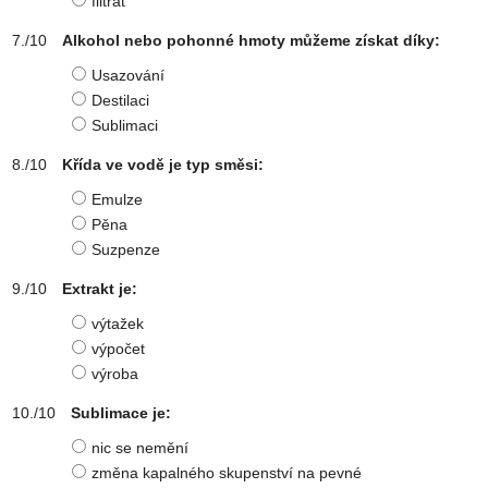
filtrát
Alkohol nebo pohonné hmoty můžeme získat díky:
Usazování
Destilaci
Sublimaci
Křída ve vodě je typ směsi:
Emulze
Pěna
Suzpenze
Extrakt je:
výtažek
výpočet
výroba
Sublimace je:
nic se nemění
změna kapalného skupenství na pevné