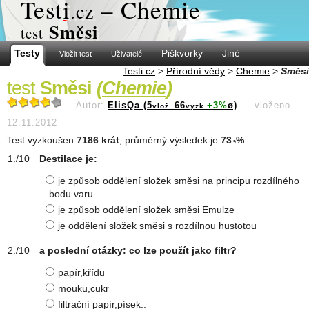
Test
i
– Chemie
.cz
Směsi
test
Testy
Piškvorky
Jiné
Vložit test
Uživatelé
Testi.cz
>
Přírodní vědy
>
Chemie
>
Směsi
test
Směsi
(
Chemie
)
Autor:
ElisQa (5
66
+3%
ø)
...
vloženo
vlož.
vyzk.
12.11.2012
Test vyzkoušen
7186 krát
, průměrný výsledek je
73
%
.
.9
Destilace je:
je způsob oddělení složek směsi na principu rozdílného
bodu varu
je způsob oddělení složek směsi Emulze
je oddělení složek směsi s rozdílnou hustotou
a poslední otázky: co lze použít jako filtr?
papír,křídu
mouku,cukr
filtrační papír,písek..