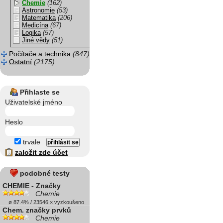
Chemie
(162)
Astronomie
(53)
Matematika
(206)
Medicína
(67)
Logika
(57)
Jiné vědy
(51)
Počítače a technika
(847)
Ostatní
(2175)
Přihlaste se
Uživatelské jméno
Heslo
trvale
založit zde účet
podobné testy
CHEMIE - Značky
Chemie
ø 87.4% / 23546 × vyzkoušeno
Chem. značky prvků
Chemie