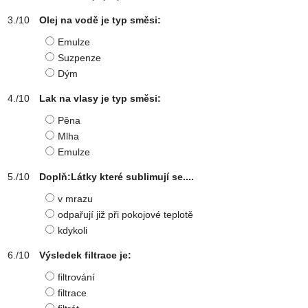
Olej na vodě je typ směsi:
Emulze
Suzpenze
Dým
Lak na vlasy je typ směsi:
Pěna
Mlha
Emulze
Doplň:Látky které sublimují se....
v mrazu
odpařují již při pokojové teplotě
kdykoli
Výsledek filtrace je:
filtrování
filtrace