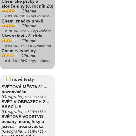
Chemické prvky a
sloučeniny (8. ročník ZŠ)
Chemie
ø 83.8% / 9019 × vyzkoušeno
Chem. značky prvků
Chemie
ø 78.9% / 32212 × vyzkoušeno
Názvosloví - 8. třída
Chemie
ø 54.5% / 17711 × vyzkoušeno
Chemie-kyseliny
Chemie
ø 81.6% / 7847 × vyzkoušeno
nové testy
SVĚTOVÁ MĚSTA 31 –
poznávačka
(Geografie)
ø 84.1% / 51 ×
SVĚT V OBRAZECH 2 –
BRAZÍLIE
(Geografie)
ø 82.4% / 56 ×
SVĚTOVÉ VODSTVO –
oceány, moře, řeky a
jezera – poznávačka
(Geografie)
ø 85.8% / 76 ×