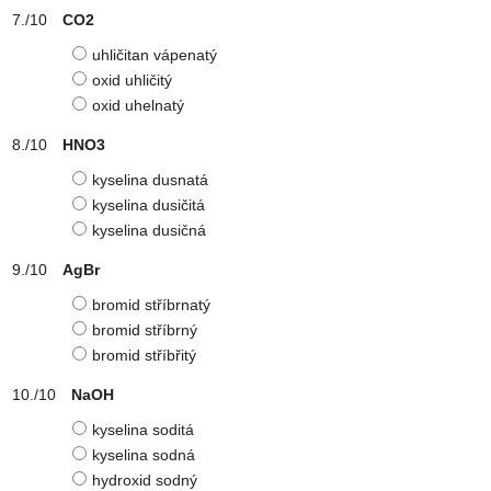
CO2
uhličitan vápenatý
oxid uhličitý
oxid uhelnatý
HNO3
kyselina dusnatá
kyselina dusičitá
kyselina dusičná
AgBr
bromid stříbrnatý
bromid stříbrný
bromid stříbřitý
NaOH
kyselina soditá
kyselina sodná
hydroxid sodný