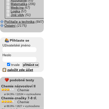
Astronomie
(53)
Matematika
(206)
Medicína
(67)
Logika
(57)
Jiné vědy
(51)
Počítače a technika
(847)
Ostatní
(2175)
Přihlaste se
Uživatelské jméno
Heslo
trvale
založit zde účet
podobné testy
Chemie názvosloví II
Chemie
ø 64.9% / 11534 × vyzkoušeno
Chemie-značky 7-8 tř.
Chemie
ø 88.8% / 1827 × vyzkoušeno