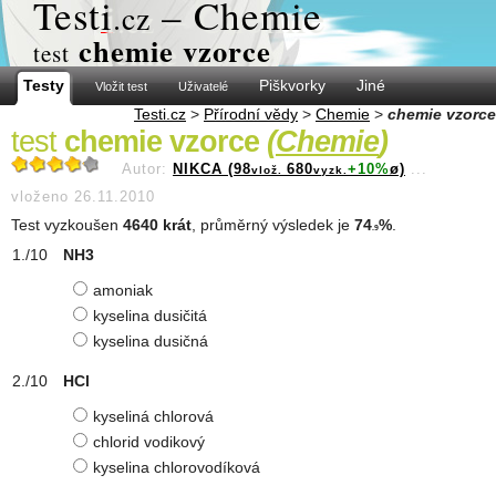
Test
i
– Chemie
.cz
chemie vzorce
test
Testy
Piškvorky
Jiné
Vložit test
Uživatelé
Testi.cz
>
Přírodní vědy
>
Chemie
>
chemie vzorce
test
chemie vzorce
(
Chemie
)
Autor:
NIKCA (98
680
+10%
ø)
...
vlož.
vyzk.
vloženo 26.11.2010
Test vyzkoušen
4640 krát
, průměrný výsledek je
74
%
.
.9
NH3
amoniak
kyselina dusičitá
kyselina dusičná
HCl
kyseliná chlorová
chlorid vodikový
kyselina chlorovodíková