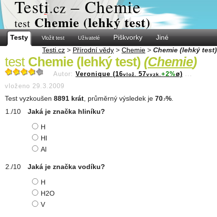
Test
i
– Chemie
.cz
Chemie (lehký test)
test
Testy
Piškvorky
Jiné
Vložit test
Uživatelé
Testi.cz
>
Přírodní vědy
>
Chemie
>
Chemie (lehký test)
test
Chemie (lehký test)
(
Chemie
)
Autor:
Veronique (16
57
+2%
ø)
...
vlož.
vyzk.
vloženo 29.3.2009
Test vyzkoušen
8891 krát
, průměrný výsledek je
70
%
.
.7
Jaká je značka hliníku?
H
Hl
Al
Jaká je značka vodíku?
H
H2O
V