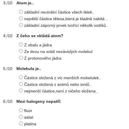
Atom je..
základní neutrální částice všech látek..
největší částice tělesa,která je kladně nabitá ..
základní záporný prvek tvořící několik vodíků..
Z čeho se skládá atom?
Z obalu a jádra
Ze dvou na sobě nezávislých molekul
Z protonového jádra
Molekula je..
Částice složená z víc menších mokelulek..
Částice složená z aotmů nebo iontů..
nejmenší částice,není z ničeho složena..
Mezi halogeny nepatří:
fluor
astat
platina