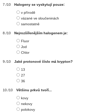
Halogeny se vyskytují pouze:
v přírodě
vázané ve sloučeninách
samostatně
Nejrozšířenějším halogenem je:
Fluor
Jod
Chlor
Jaké protonové číslo má krypton?
13
27
36
Většinu prkvů tvoří...
kovy
nekovy
polokovy