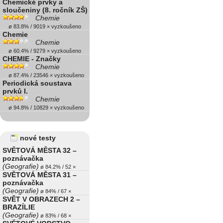
Chemické prvky a
sloučeniny (8. ročník ZŠ)
Chemie
ø 83.8% / 9019 × vyzkoušeno
Chemie
Chemie
ø 60.4% / 9279 × vyzkoušeno
CHEMIE - Značky
Chemie
ø 87.4% / 23546 × vyzkoušeno
Periodická soustava
prvků I.
Chemie
ø 94.8% / 10829 × vyzkoušeno
nové testy
SVĚTOVÁ MĚSTA 32 –
poznávačka
(Geografie)
ø 84.2% / 52 ×
SVĚTOVÁ MĚSTA 31 –
poznávačka
(Geografie)
ø 84% / 67 ×
SVĚT V OBRAZECH 2 –
BRAZÍLIE
(Geografie)
ø 83% / 68 ×