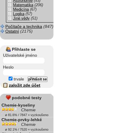
Astronomie
(53)
Matematika
(206)
Medicína
(67)
Logika
(57)
Jiné vědy
(51)
Počítače a technika
(847)
Ostatní
(2175)
Přihlaste se
Uživatelské jméno
Heslo
trvale
založit zde účet
podobné testy
Chemie-kyseliny
Chemie
ø 81.6% / 7847 × vyzkoušeno
Chemie-prvky-lehké
Chemie
ø 92.1% / 7520 × vyzkoušeno