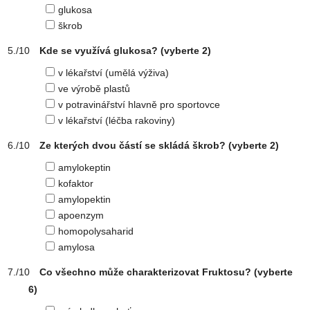
glukosa
škrob
Kde se využívá glukosa?
(vyberte 2)
v lékařství (umělá výživa)
ve výrobě plastů
v potravinářství hlavně pro sportovce
v lékařství (léčba rakoviny)
Ze kterých dvou částí se skládá škrob?
(vyberte 2)
amylokeptin
kofaktor
amylopektin
apoenzym
homopolysaharid
amylosa
Co všechno může charakterizovat Fruktosu?
(vyberte
6)