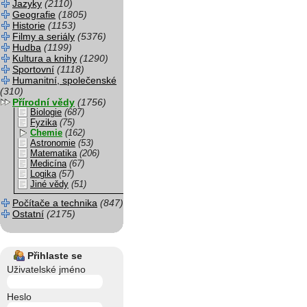
Jazyky
(2110)
Geografie
(1805)
Historie
(1153)
Filmy a seriály
(5376)
Hudba
(1199)
Kultura a knihy
(1290)
Sportovní
(1118)
Humanitní, společenské
(310)
Přírodní vědy
(1756)
Biologie
(687)
Fyzika
(75)
Chemie
(162)
Astronomie
(53)
Matematika
(206)
Medicína
(67)
Logika
(57)
Jiné vědy
(51)
Počítače a technika
(847)
Ostatní
(2175)
Přihlaste se
Uživatelské jméno
Heslo