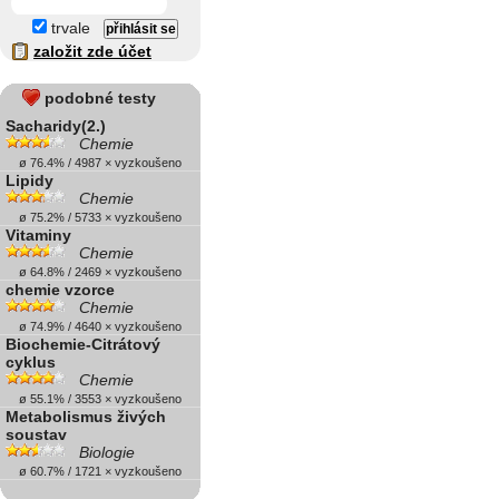
trvale
založit zde účet
podobné testy
Sacharidy(2.)
Chemie
ø 76.4% / 4987 × vyzkoušeno
Lipidy
Chemie
ø 75.2% / 5733 × vyzkoušeno
Vitaminy
Chemie
ø 64.8% / 2469 × vyzkoušeno
chemie vzorce
Chemie
ø 74.9% / 4640 × vyzkoušeno
Biochemie-Citrátový
cyklus
Chemie
ø 55.1% / 3553 × vyzkoušeno
Metabolismus živých
soustav
Biologie
ø 60.7% / 1721 × vyzkoušeno