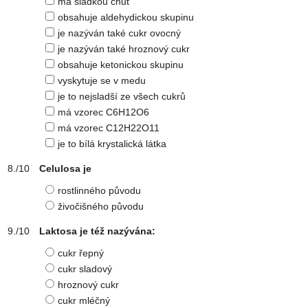
má sladkou chuť
obsahuje aldehydickou skupinu
je nazýván také cukr ovocný
je nazýván také hroznový cukr
obsahuje ketonickou skupinu
vyskytuje se v medu
je to nejsladší ze všech cukrů
má vzorec C6H12O6
má vzorec C12H22O11
je to bílá krystalická látka
Celulosa je
rostlinného původu
živočišného původu
Laktosa je též nazývána:
cukr řepný
cukr sladový
hroznový cukr
cukr mléčný