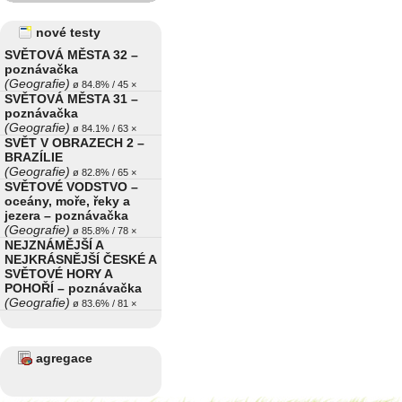
nové testy
SVĚTOVÁ MĚSTA 32 –
poznávačka
(Geografie)
ø 84.8% / 45 ×
SVĚTOVÁ MĚSTA 31 –
poznávačka
(Geografie)
ø 84.1% / 63 ×
SVĚT V OBRAZECH 2 –
BRAZÍLIE
(Geografie)
ø 82.8% / 65 ×
SVĚTOVÉ VODSTVO –
oceány, moře, řeky a
jezera – poznávačka
(Geografie)
ø 85.8% / 78 ×
NEJZNÁMĚJŠÍ A
NEJKRÁSNĚJŠÍ ČESKÉ A
SVĚTOVÉ HORY A
POHOŘÍ – poznávačka
(Geografie)
ø 83.6% / 81 ×
agregace