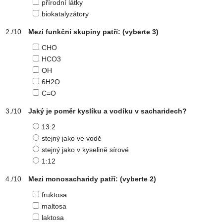
přírodní látky
biokatalyzátory
Mezi funkční skupiny patří:
(vyberte 3)
CHO
HCO3
OH
6H2O
C=O
Jaký je poměr kyslíku a vodíku v sacharidech?
13:2
stejný jako ve vodě
stejný jako v kyselině sírové
1:12
Mezi monosacharidy patří:
(vyberte 2)
fruktosa
maltosa
laktosa