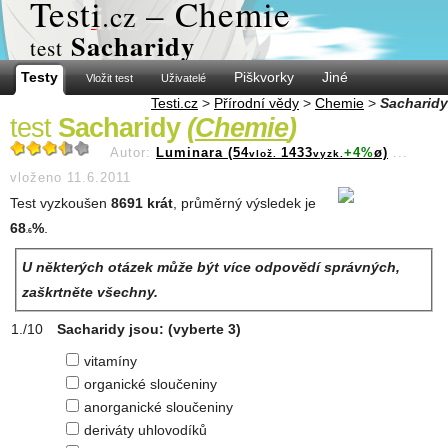
Test
i
– Chemie
.cz
Sacharidy
test
Testy
Piškvorky
Jiné
Vložit test
Uživatelé
Testi.cz
>
Přírodní vědy
>
Chemie
>
Sacharidy
test
Sacharidy
(
Chemie
)
Autor:
Luminara (54
1433
+4%
ø)
...
vlož.
vyzk.
vloženo 11.6.2011
Test vyzkoušen
8691 krát
, průměrný výsledek je
68
%
.
.6
U některých otázek může být více odpovědí správných,
zaškrtněte všechny.
Sacharidy jsou:
(vyberte 3)
vitamíny
organické sloučeniny
anorganické sloučeniny
deriváty uhlovodíků